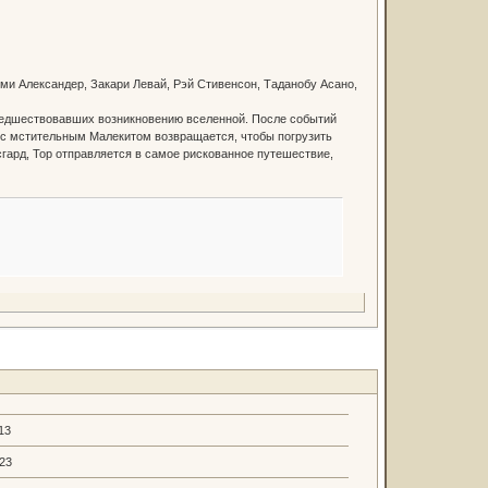
ми Александер, Закари Левай, Рэй Стивенсон, Таданобу Асано,
предшествовавших возникновению вселенной. После событий
е с мстительным Малекитом возвращается, чтобы погрузить
сгард, Тор отправляется в самое рискованное путешествие,
13
.23