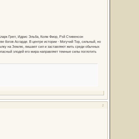
Кларк Грегг, Идрис Эльба, Колм Фиор, Рэй Стивенсон
 богов Асгарде. В центре истории - Могучий Тор, сильный, но
ылку на Землю, лишают сил и заставляют жить среди обычных
 опасный злодей его мира направляет темные силы поглотить
2