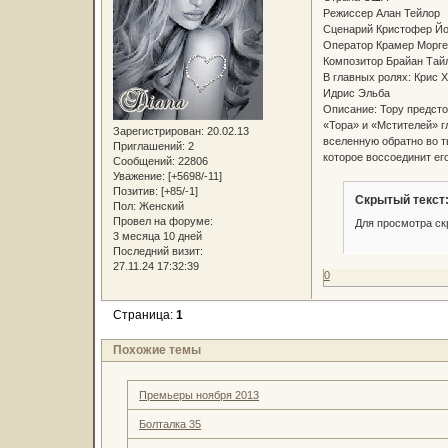
Режиссер Алан Тейлор
Сценарий Кристофер Йо
Оператор Крамер Морге
Композитор Брайан Тай
В главных ролях: Крис 
Идрис Эльба
Описание: Тору предсто
«Тора» и «Мстителей» г
Зарегистрирован
: 20.02.13
вселенную обратно во т
Приглашений:
2
которое воссоединит ег
Сообщений:
22806
Уважение:
[+5698/-11]
Позитив:
[+85/-1]
Скрытый текст
Пол:
Женский
Провел на форуме:
Для просмотра ск
3 месяца 10 дней
Последний визит:
27.11.24 17:32:39
0
Страница:
1
Похожие темы
Премьеры ноября 2013
Болталка 35