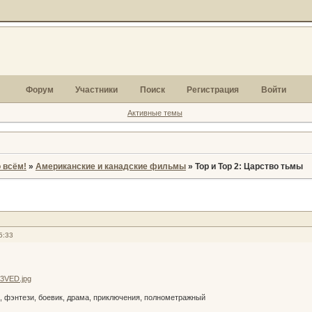
Форум
Участники
Поиск
Регистрация
Войти
Активные темы
 всём!
»
Американские и канадские фильмы
»
Тор и Тор 2: Царство тьмы
5:33
, фэнтези, боевик, драма, приключения, полнометражный