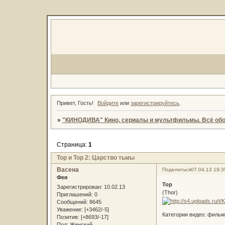
Привет, Гость!
Войдите
или
зарегистрируйтесь
.
»
"КИНОДИВА" Кино, сериалы и мультфильмы. Всё обо
Страница:
1
Тор и Тор 2: Царство тьмы
Васена
Поделиться
07.04.13 19:3
Фея
Тор
Зарегистрирован
: 10.02.13
(Thor)
Приглашений:
0
Сообщений:
8645
Уважение:
[+3462/-5]
Категории видео: фильм
Позитив:
[+8693/-17]
Пол:
Женский