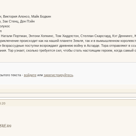
на
и, Виктория Алонсо, Майк Бодкин
, Зак Стенц, Дон Пэйн
арлукос
йл
, Натали Портман, Энтони Хопкинс, Том Хиддлстон, Стеллан Скарсгард, Кэт Деннингс, 
риключение происходит как на нашей планете Земля, так и в вымышленном королевстве
 безрассудные поступки возрождают древнюю войну в Асгарде. Тора отправляют в сс
ания. Тор узнает, сколько требуется сил, чтобы стать настоящим героем, когда самый
:
рытого текста -
войдите
или
зарегистрируйтесь
.
4:20