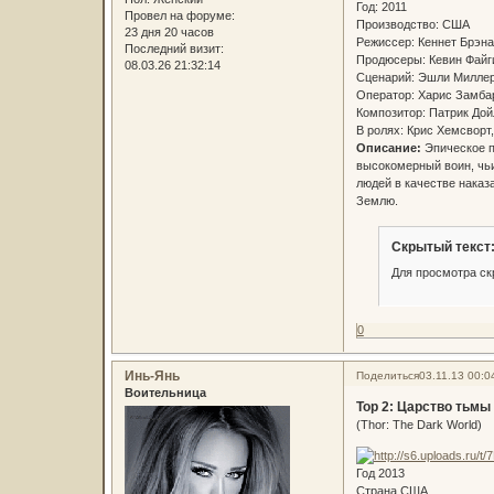
Год: 2011
Провел на форуме:
Производство: США
23 дня 20 часов
Режиссер: Кеннет Брэ
Последний визит:
Продюсеры: Кевин Файг
08.03.26 21:32:14
Сценарий: Эшли Миллер
Оператор: Харис Замб
Композитор: Патрик До
В ролях: Крис Хемсворт
Описание:
Эпическое п
высокомерный воин, чьи
людей в качестве наказ
Землю.
Скрытый текст
Для просмотра ск
0
Инь-Янь
Поделиться
03.11.13 00:0
Воительница
Тор 2: Царство тьмы
(Thor: The Dark World)
Год 2013
Страна США