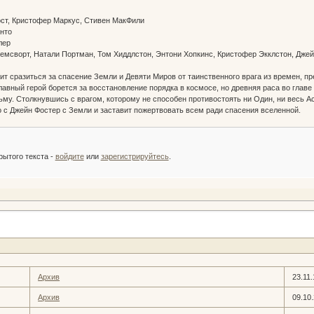
ст, Кристофер Маркус, Стивен МакФили
нто
лер
Хемсворт, Натали Портман, Том Хиддлстон, Энтони Хопкинс, Кристофер Экклстон, Джей
ит сразиться за спасение Земли и Девяти Миров от таинственного врага из времен, 
лавный герой борется за восстановление порядка в космосе, но древняя раса во глав
ьму. Столкнувшись с врагом, которому не способен противостоять ни Один, ни весь А
о с Джейн Фостер с Земли и заставит пожертвовать всем ради спасения вселенной.
:
рытого текста -
войдите
или
зарегистрируйтесь
.
Архив
23.11.
Архив
09.10