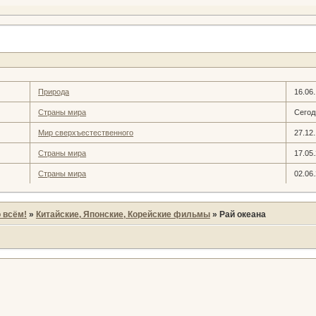
Природа
16.06
Страны мира
Сегод
Мир сверхъестественного
27.12
Страны мира
17.05
Страны мира
02.06
 всём!
»
Китайские, Японские, Корейские фильмы
»
Рай океана