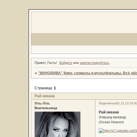
Привет, Гость!
Войдите
или
зарегистрируйтесь
.
»
"КИНОДИВА" Кино, сериалы и мультфильмы. Всё обо
Страница:
1
Рай океана
Инь-Янь
Поделиться
21.11.13 10:4
Воительница
Рай океана
(Haiyang tiantang)
(Ocean Heaven)