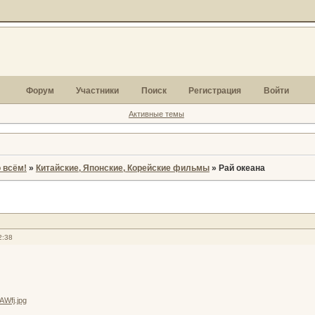
Форум
Участники
Поиск
Регистрация
Войти
Активные темы
 всём!
»
Китайские, Японские, Корейские фильмы
»
Рай океана
2:38