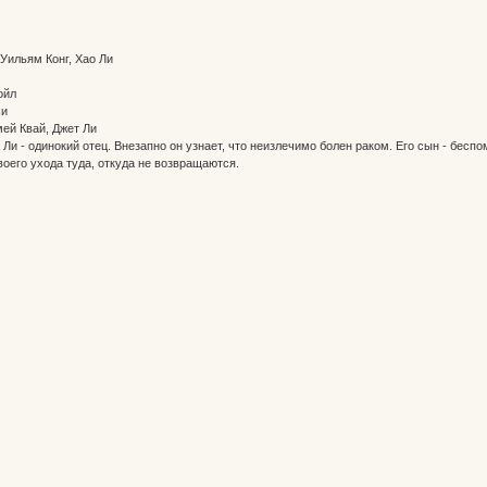
уе
 Уильям Конг, Хао Ли
уе
Дойл
си
мей Квай, Джет Ли
 Ли - одинокий отец. Внезапно он узнает, что неизлечимо болен раком. Его сын - бес
воего ухода туда, откуда не возвращаются.