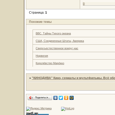
0
Страница:
1
Похожие темы
BBC. Тайны Тихого океана
США, Соединенные Штаты, Америка
Сверхъестественное вокруг нас
Норвегия
Короле́вство Маро́кко
»
"КИНОДИВА" Кино, сериалы и мультфильмы. Всё обо
Поделиться…