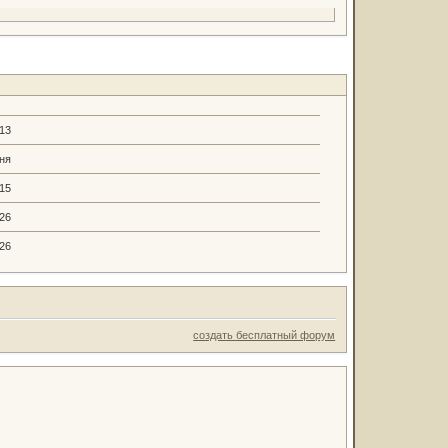
.13
ня
.15
.26
.26
создать бесплатный форум