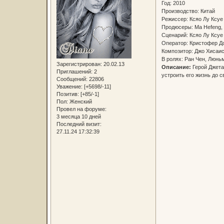
Год: 2010
Производство: Китай
Режиссер: Ксяо Лу Кс
Продюсеры: Ma Hefeng,
Сценарий: Ксяо Лу Кс
Оператор: Кристофер 
Композитор: Джо Хисаи
В ролях: Ран Чен, Люнь
Зарегистрирован
: 20.02.13
Описание:
Герой Джета
Приглашений:
2
устроить его жизнь до с
Сообщений:
22806
Уважение:
[+5698/-11]
Позитив:
[+85/-1]
Пол:
Женский
Провел на форуме:
3 месяца 10 дней
Последний визит:
27.11.24 17:32:39