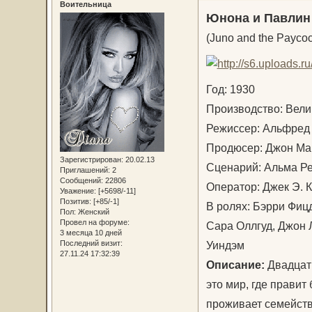
Воительница
Юнона и Павлин
(Juno and the Paycoc
Год: 1930
Производство: Вел
Режиссер: Альфре
Продюсер: Джон М
Зарегистрирован
: 20.02.13
Сценарий: Альма Р
Приглашений:
2
Сообщений:
22806
Оператор: Джек Э. 
Уважение:
[+5698/-11]
Позитив:
[+85/-1]
В ролях: Бэрри Фиц
Пол:
Женский
Провел на форуме:
Сара Оллгуд, Джон 
3 месяца 10 дней
Уиндэм
Последний визит:
27.11.24 17:32:39
Описание:
Двадцаты
это мир, где правит
проживает семейство