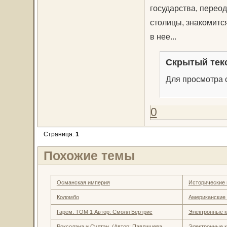
государства, перео
столицы, знакомитс
в нее...
Скрытый тек
Для просмотра с
0
Страница:
1
Похожие темы
Османская империя
Исторические 
Коломбо
Американские
Гарем. ТОМ 1 Автор: Смолл Бертрис
Электронные к
Роксолана и Султан. (Автор: Павлищева
Электронные к