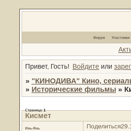
Форум
Участники
Акт
Привет, Гость!
Войдите
или
заре
»
"КИНОДИВА" Кино, сериал
»
Исторические фильмы
»
К
Страница:
1
Кисмет
Поделиться
29.
Инь-Янь