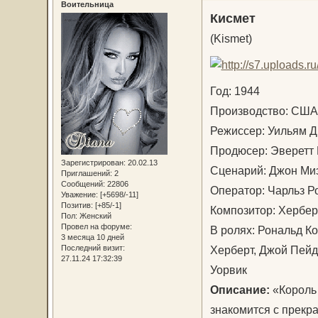
Воительница
Кисмет
(Kismet)
Год: 1944
Производство: С
Режиссер: Уильям 
Продюсер: Эверетт
Зарегистрирован
: 20.02.13
Сценарий: Джон Ми
Приглашений:
2
Сообщений:
22806
Оператор: Чарльз
Уважение:
[+5698/-11]
Позитив:
[+85/-1]
Композитор: Хербер
Пол:
Женский
Провел на форуме:
В ролях: Рональд К
3 месяца 10 дней
Херберт, Джой Пейд
Последний визит:
27.11.24 17:32:39
Уорвик
Описание:
«Король 
знакомится с прекр