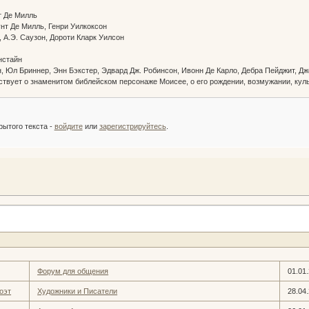
нт Де Милль
нт Де Милль, Генри Уилкоксон
, А.Э. Саузон, Дороти Кларк Уилсон
з
нстайн
н, Юл Бриннер, Энн Бэкстер, Эдвард Дж. Робинсон, Ивонн Де Карло, Дебра Пейджит, Дж
твует о знаменитом библейском персонаже Моисее, о его рождении, возмужании, кул
:
рытого текста -
войдите
или
зарегистрируйтесь
.
Форум для общения
01.01
оэт
Художники и Писатели
28.04