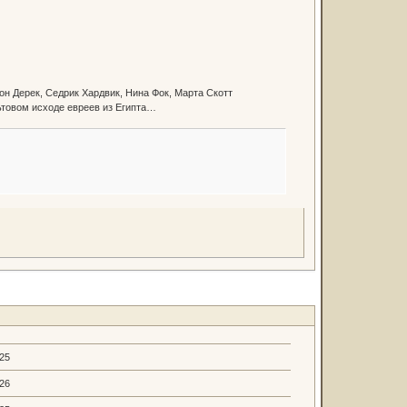
он Дерек, Седрик Хардвик, Нина Фок, Марта Скотт
ьтовом исходе евреев из Египта…
.25
.26