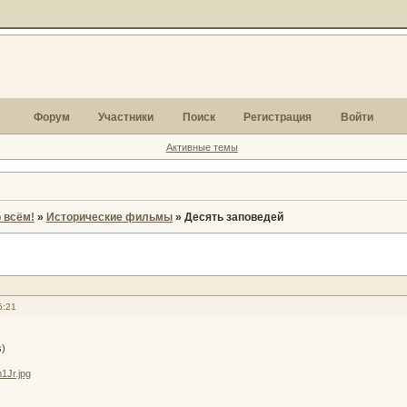
Форум
Участники
Поиск
Регистрация
Войти
Активные темы
 всём!
»
Исторические фильмы
»
Десять заповедей
5:21
)