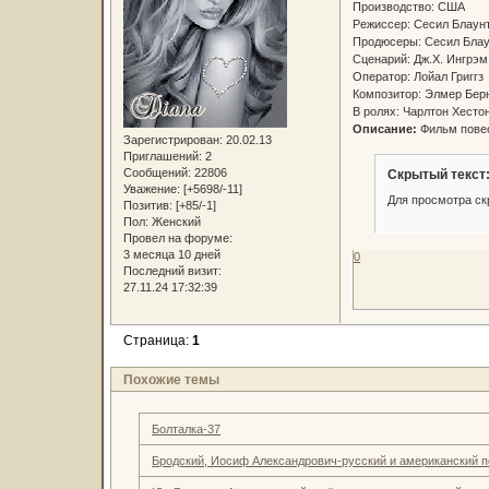
Производство: США
Режиссер: Сесил Блау
Продюсеры: Сесил Блау
Сценарий: Дж.Х. Ингрэм
Оператор: Лойал Григг
Композитор: Элмер Бер
В ролях: Чарлтон Хесто
Описание:
Фильм повес
Зарегистрирован
: 20.02.13
Приглашений:
2
Сообщений:
22806
Скрытый текст
Уважение:
[+5698/-11]
Для просмотра ск
Позитив:
[+85/-1]
Пол:
Женский
Провел на форуме:
3 месяца 10 дней
0
Последний визит:
27.11.24 17:32:39
Страница:
1
Похожие темы
Болталка-37
Бродский, Иосиф Александрович-русский и американский п