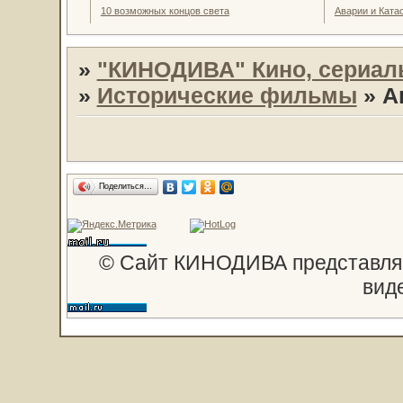
10 возможных концов света
Аварии и Кат
»
"КИНОДИВА" Кино, сериал
»
Исторические фильмы
»
А
Поделиться…
© Сайт КИНОДИВА представляе
вид