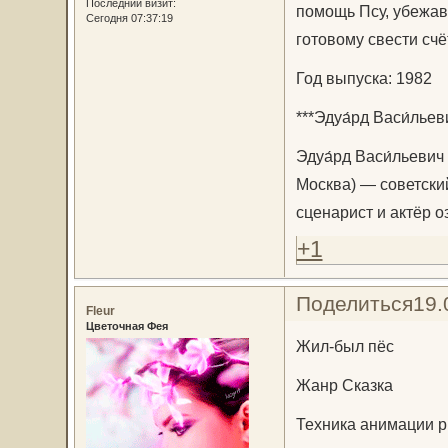
Последний визит:
помощь Псу, убежавш
Сегодня 07:37:19
готовому свести счё
Год выпуска: 1982
***Эдуа́рд Васи́льев
Эдуа́рд Васи́льевич
Москва) — советский
сценарист и актёр 
+1
Поделиться
19.
Fleur
Цветочная Фея
Жил-был пёс
Жанр Сказка
Техника анимации 