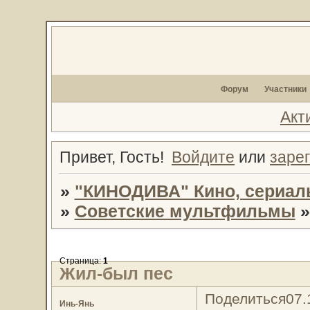
Форум
Участники
Акт
Привет, Гость!
Войдите
или
заре
»
"КИНОДИВА" Кино, сериал
»
Советские мультфильмы
Страница:
1
Жил-был пес
Поделиться
07.
Инь-Янь