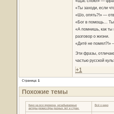
«Щас спою!» — фраз
«Ты заходи, если ч
«Шо, опять?!» — отв
«Бог в помощь… Ты 
«А помнишь, как ты
разговор о жизни.
«Дитё не помял?!» 
Эти фразы, отличаю
частью русской кул
+1
Страница:
1
Похожие темы
Кино на все времена, незабываемые
Всё о кино
актеры,режиссёры разных лет и стран.