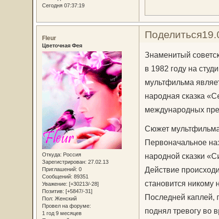
Сегодня 07:37:19
Поделиться
19.
Fleur
Цветочная Фея
Знаменитый советс
в 1982 году на сту
мультфильма являет
народная сказка «С
международных прем
Сюжет мультфильма
Первоначальное наз
Откуда:
Россия
народной сказки «С
Зарегистрирован
: 27.02.13
Действие происходи
Приглашений:
0
Сообщений:
89351
становится никому н
Уважение:
[+30213/-28]
Позитив:
[+5847/-31]
Последней каплей, 
Пол:
Женский
Провел на форуме:
поднял тревогу во 
1 год 9 месяцев