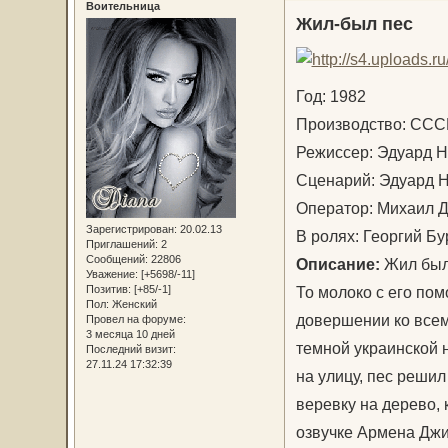
Воительница
Жил-был пес
Год: 1982
Производство: С
Режиссер: Эдуард
Сценарий: Эдуард 
Оператор: Михаил 
Зарегистрирован
: 20.02.13
В ролях: Георгий Б
Приглашений:
2
Сообщений:
22806
Описание:
Жил был 
Уважение:
[+5698/-11]
То молоко с его пом
Позитив:
[+85/-1]
Пол:
Женский
довершении ко всем
Провел на форуме:
3 месяца 10 дней
темной украинской 
Последний визит:
27.11.24 17:32:39
на улицу, пес решил
веревку на дерево, 
озвучке Армена Джи