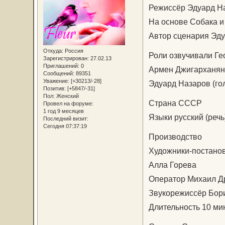
Режиссёр Эдуард Н
На основе Собака и
Автор сценария Эд
Откуда:
Россия
Роли озвучивали Гео
Зарегистрирован
: 27.02.13
Приглашений:
0
Армен Джигарханян 
Сообщений:
89351
Уважение:
[+30213/-28]
Эдуард Назаров (гол
Позитив:
[+5847/-31]
Пол:
Женский
Страна СССР
Провел на форуме:
1 год 9 месяцев
Языки русский (речь
Последний визит:
Сегодня 07:37:19
Производство
Художники-постано
Алла Горева
Оператор Михаил Д
Звукорежиссёр Бор
Длительность 10 мин