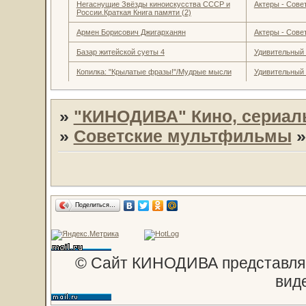
Негаснущие Звёзды киноискусства СССР и
Актеры - Совет
России.Краткая Книга памяти (2)
Армен Борисович Джигарханян
Актеры - Совет
Базар житейской суеты 4
Удивительный
Копилка: "Крылатые фразы!"/Мудрые мысли
Удивительный
»
"КИНОДИВА" Кино, сериал
»
Советские мультфильмы
Поделиться…
© Сайт КИНОДИВА представляе
вид