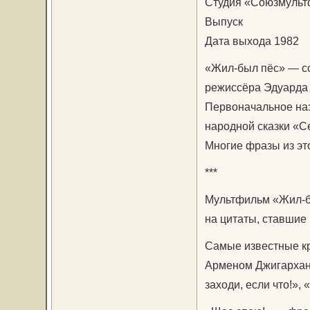
Студия «Союзмуль
Выпуск
Дата выхода 1982
«Жил-был пёс» — с
режиссёра Эдуарда
Первоначальное на
народной сказки «С
Многие фразы из эт
***
Мультфильм «Жил-б
на цитаты, ставшие 
Самые известные кр
Арменом Джигарханя
заходи, если что!», 