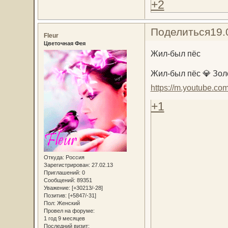
+2
Поделиться
19.
Fleur
Цветочная Фея
Жил-был пёс
Жил-был пёс 💎 Зол
https://m.youtube.c
+1
Откуда:
Россия
Зарегистрирован
: 27.02.13
Приглашений:
0
Сообщений:
89351
Уважение:
[+30213/-28]
Позитив:
[+5847/-31]
Пол:
Женский
Провел на форуме:
1 год 9 месяцев
Последний визит: