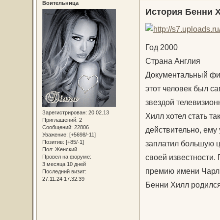
Воительница
История Бенни 
Год 2000
Страна Англия
Документальный фил
этот человек был с
звездой телевизион
Зарегистрирован
: 20.02.13
Хилл хотел стать та
Приглашений:
2
Сообщений:
22806
действительно, ему 
Уважение:
[+5698/-11]
заплатил большую це
Позитив:
[+85/-1]
Пол:
Женский
своей известности. 
Провел на форуме:
3 месяца 10 дней
премию имени Чарли
Последний визит:
27.11.24 17:32:39
Бенни Хилл родился 