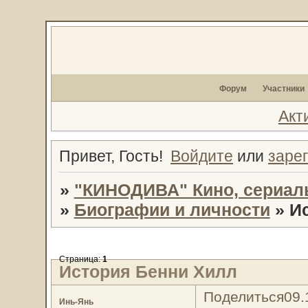
Форум
Участники
Акт
Привет, Гость!
Войдите
или
заре
»
"КИНОДИВА" Кино, сериал
»
Биографии и личности
»
И
Страница:
1
История Бенни Хилл
Поделиться
09.
Инь-Янь