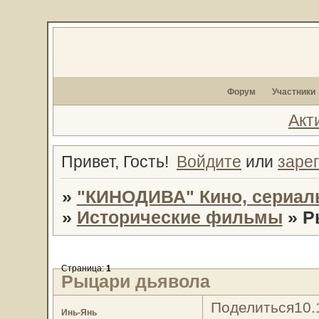
Форум
Участники
Акт
Привет, Гость!
Войдите
или
заре
»
"КИНОДИВА" Кино, сериал
»
Исторические фильмы
»
Р
Страница:
1
Рыцари дьявола
Поделиться
10.
Инь-Янь