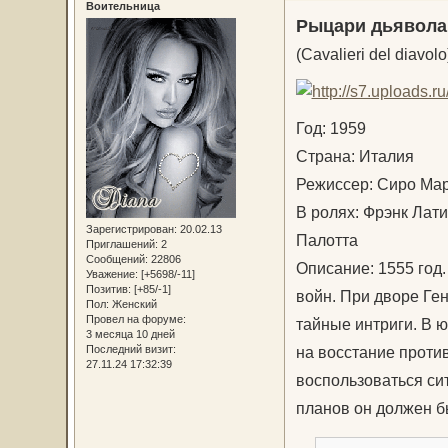
Воительница
Рыцари дьявола
(Cavalieri del diavolo
Год: 1959
Страна: Италия
Режиссер: Сиро Ма
В ролях: Фрэнк Лат
Зарегистрирован
: 20.02.13
Палотта
Приглашений:
2
Сообщений:
22806
Описание: 1555 год
Уважение:
[+5698/-11]
Позитив:
[+85/-1]
войн. При дворе Ген
Пол:
Женский
Провел на форуме:
тайные интриги. В 
3 месяца 10 дней
на восстание проти
Последний визит:
27.11.24 17:32:39
воспользоваться си
планов он должен б