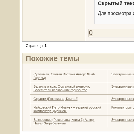
Скрытый тек
Для просмотра с
0
Страница:
1
Похожие темы
Сулейман. Султан Востока Автор: Лэмб
Электронные к
Гарольд
Величие и крах Османской империи.
Электронные к
Властители бескрайних горизонтов
Страсти (Роксолана, Книга 2)
Электронные к
Чайковский Петр Ильич - – великий русский
Композиторы,
композитор, дирижер.
Вознесение (Роксолана, Книга 1) Автор:
Электронные к
Павел Загребельный