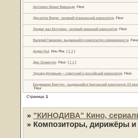
Антонино Люцио Вивальди
Fleur
Джузеппе Верди - великий итальянский композитор
Fleur
Людвиг ван Бетховен - великий немецкий композитор
Fleur
Валерий Гаврилин- выдающийся композитор современности
Fleu
Андре Рьё
Инь-Янь
[
1
2
]
Дюк Эллингтон
Fleur
[
1
2
]
Эдуард Артемьев— советский и российский композитор
Fleur
Бенджамин Бриттен - выдающийся британский композитор ХХ век
Fleur
Страница:
1
»
"КИНОДИВА" Кино, сериал
»
Композиторы, дирижёры и