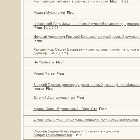
Композиторы, музыканты разных эпох и стран
Fleur
[
1
2
]
Модест Мусоргский
Fleur
Чайковский Петр Ильич - – великий русский композитор, дирижер.
Fleur
[
1
2
3
4
]
Николай Андреевич Римский-Корсаков- великий русский компози
Fleur
Рахманинов, Сергей Васильевич- композитор, пианист -виртуоз и
дирижёр.
Fleur
[
1
2
]
Ян Френкель
Fleur
Мирей Матье
Fleur
Валерий Гергиев-дирижер,художественный руководитель Мариинс
театра
Fleur
Евгений Дога, композитор
Fleur
Король Георг - Единственый - Георг Отс
Fleur
Антон Рубинштейн. Гениальный пианист. Российский композитор
Сорокин Сергей Александрович.Знаменитый русский
гитарист,аккомпаниатор
Fleur