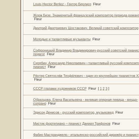
Louis-Hector Berlioz - Гектор Берлиоз
Fleur
Жорж Бизе. Знаменитый французский композитор периода роман
Fleur
Дмитрий Дмитриевич Шостакович. Великий советский композитор
Молодые и талантливые музыканты
Fleur
Софроницкий Владимир Владимирович-русский советский пианис
педагог
Fleur
Скрябин, Александр Николаевич—талантливый русский композит
пианист
Fleur
Ри́хтер Святосла́в Теофи́лович - один из крупнейших пианистов X
Fleur
СССР глазами художников СССР
Fleur
[
1
2
3
]
Образцова, Елена Васильевна - великая оперная певица - меццо-
сопрано
Fleur
Эдисон Денисов - русский композитор, музыковед
Fleur
Мистик фортепиано – пианист Даниил Трифонов
Fleur
Фабио Мастранджело - итальянско-российский дирижёр и пианист