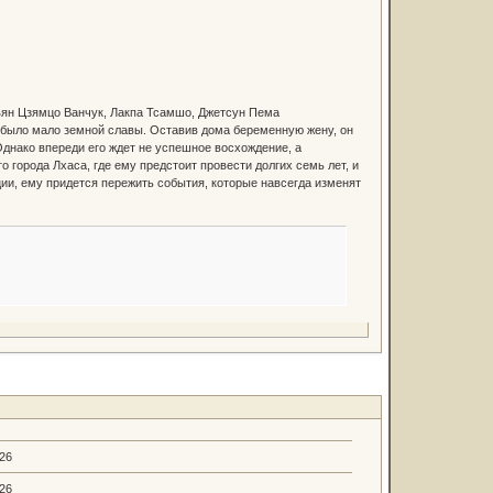
ямъян Цзямцо Ванчук, Лакпа Тсамшо, Джетсун Пема
му было мало земной славы. Оставив дома беременную жену, он
Однако впереди его ждет не успешное восхождение, а
о города Лхаса, где ему предстоит провести долгих семь лет, и
ии, ему придется пережить события, которые навсегда изменят
.26
.26