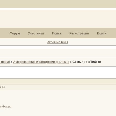
Форум
Участники
Поиск
Регистрация
Войти
Активные темы
 всём!
»
Американские и канадские фильмы
»
Семь лет в Тибете
9:34