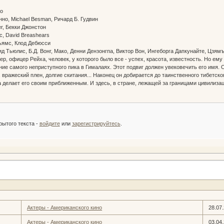
нно
но, Michael Besman, Ричард Б. Гудвин
rer, Бекки Джонстон
с, David Breashears
ьямс, Клод Дебюсси
вид Тьюлис, Б.Д. Вонг, Мако, Денни Дензонгпа, Виктор Вон, Ингеборга Дапкунайте, Цз
р, офицер Рейха, человек, у которого было все - успех, красота, известность. Но е
ние самого неприступного пика в Гималаях. Этот подвиг должен увековечить его имя. 
вражеский плен, долгие скитания... Наконец он добирается до таинственного тибетског
 делает его своим приближенным. И здесь, в стране, лежащей за границами цивилизац
:
рытого текста -
войдите
или
зарегистрируйтесь
.
Актеры - Американского кино
28.07
Актеры - Американского кино
03.04