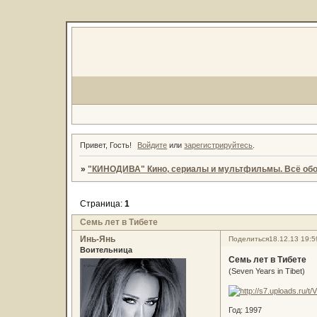
Привет, Гость!
Войдите
или
зарегистрируйтесь
.
»
"КИНОДИВА" Кино, сериалы и мультфильмы. Всё обо
Страница:
1
Семь лет в Тибете
Инь-Янь
Поделиться
18.12.13 19:5
Воительница
Семь лет в Тибете
(Seven Years in Tibet)
Год: 1997