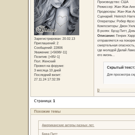
Производство: США
Режиссер: Жан-Жак А
Продюсеры: Жан-Жак Ан
Сценарий: Heinrich Har
Операторы: Робер Фрэс
Композиторы: Джон Уил
В ролях: Брэд Питт, Дэ
Описание:
Генрих Харре
Зарегистрирован
: 20.02.13
отправляется на покоре
Приглашений:
2
смертельная опасность, 
Сообщений:
22806
где молодой Далай Лама
Уважение:
[+5698/-11]
его жизнь...
Позитив:
[+85/-1]
Пол:
Женский
Провел на форуме:
Скрытый текст
3 месяца 10 дней
Для просмотра ск
Последний визит:
27.11.24 17:32:39
0
Страница:
1
Похожие темы
Американские актеры разных лет.
Бред Питт