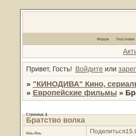
Форум
Участники
Акт
Привет, Гость!
Войдите
или
заре
»
"КИНОДИВА" Кино, сериал
»
Европейские фильмы
»
Бр
Страница:
1
Братство волка
Поделиться
15.
Инь-Янь