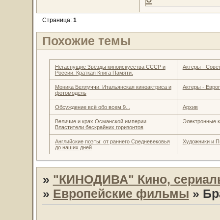
Страница:
1
Похожие темы
Негаснущие Звёзды киноискусства СССР и
Актеры - Совет
России. Краткая Книга Памяти.
Моника Беллуччи. Итальянская киноактриса и
Актеры - Евро
фотомодель
Обсуждение всё обо всем 9...
Архив
Величие и крах Османской империи.
Электронные к
Властители бескрайних горизонтов
Английские поэты: от раннего Средневековья
Художники и П
до наших дней
»
"КИНОДИВА" Кино, сериал
»
Европейские фильмы
»
Бр