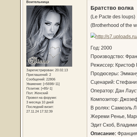
Воительница
Братство волка
(Le Pacte des loups)
(Brotherhood of the w
Год: 2000
Производство: Фр
Режиссер: Кристоф
Зарегистрирован
: 20.02.13
Продюсеры: Эмману
Приглашений:
2
Сообщений:
22806
Сценарий: Стефани
Уважение:
[+5698/-11]
Позитив:
[+85/-1]
Оператор: Дан Лау
Пол:
Женский
Провел на форуме:
Композитор: Джозе
3 месяца 10 дней
В ролях: Самюэль Л
Последний визит:
27.11.24 17:32:39
Жереми Ренье, Марк
Эдит Скоб, Владими
Описание:
Франция,