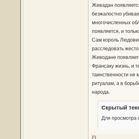
Жевадан появляется
безжалостно убивае
многочисленных обла
появляется, и толь
Сам король Людовик
расследовать жесто
Жеводане появляется
Франсаку жизнь, и т
таинственности не 
ритуалам, а в борьб
народа.
Скрытый тек
Для просмотра с
0