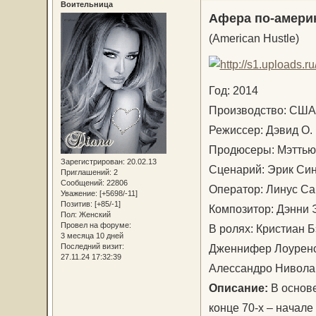
Воительница
Афера по-амери
(American Hustle)
Год: 2014
Производство: С
Режиссер: Дэвид О
Продюсеры: Мэттью
Зарегистрирован
: 20.02.13
Сценарий: Эрик Син
Приглашений:
2
Сообщений:
22806
Оператор: Линус С
Уважение:
[+5698/-11]
Позитив:
[+85/-1]
Композитор: Дэнни
Пол:
Женский
Провел на форуме:
В ролях: Кристиан 
3 месяца 10 дней
Дженнифер Лоуренс,
Последний визит:
27.11.24 17:32:39
Алессандро Нивол
Описание:
В основе
конце 70-х – начал