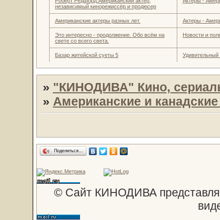
Роберт Редфорд.Американский актёр,
Актеры - Амер
независимый кинорежиссёр и продюсер
Американские актеры разных лет.
Актеры - Амер
Это интересно - продолжение. Обо всём на
Новости и пол
свете со всего света.
Базар житейской суеты 5
Удивительный
»
"КИНОДИВА" Кино, сериал
»
Американские и канадски
Поделиться…
© Сайт КИНОДИВА представляе
вид