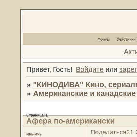
Форум
Участники
Акт
Привет, Гость!
Войдите
или
заре
»
"КИНОДИВА" Кино, сериал
»
Американские и канадски
Страница:
1
Афера по-американски
Поделиться
21.
Инь-Янь