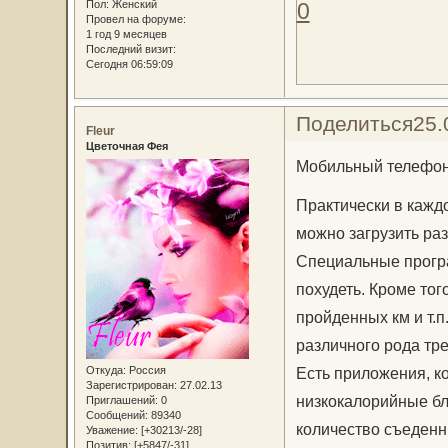
0
Пол:
Женский
Провел на форуме:
1 год 9 месяцев
Последний визит:
Сегодня 06:59:09
Поделиться
25.
Fleur
Цветочная Фея
Мобильный телефо
Практически в кажд
можно загрузить ра
Специальные прогр
похудеть. Кроме тог
пройденных км и т.п
различного рода тр
Откуда:
Россия
Есть приложения, к
Зарегистрирован
: 27.02.13
низкокалорийные бл
Приглашений:
0
Сообщений:
89340
количество съеденн
Уважение:
[+30213/-28]
Позитив:
[+5847/-31]