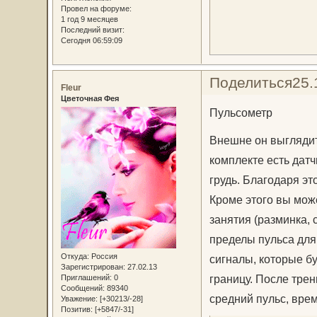
Провел на форуме:
1 год 9 месяцев
Последний визит:
Сегодня 06:59:09
Поделиться
25.
Fleur
Цветочная Фея
Пульсометр
Внешне он выглядит
комплекте есть датч
грудь. Благодаря эт
Кроме этого вы может
занятия (разминка, 
пределы пульса для
Откуда:
Россия
сигналы, которые б
Зарегистрирован
: 27.02.13
границу. После тре
Приглашений:
0
Сообщений:
89340
средний пульс, вре
Уважение:
[+30213/-28]
Позитив:
[+5847/-31]