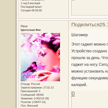
1 год 9 месяцев
Последний визит:
Сегодня 06:59:09
Поделиться
25.
Fleur
Цветочная Фея
Шагомер
Этот гаджет можно п
Устройство создано 
прошли за день. Чт
гаджет на ногу. Сег
можно установить 
функцию секундомер
Откуда:
Россия
калорий.
Зарегистрирован
: 27.02.13
Приглашений:
0
0
Сообщений:
89340
Уважение:
[+30213/-28]
Позитив:
[+5847/-31]
Пол:
Женский