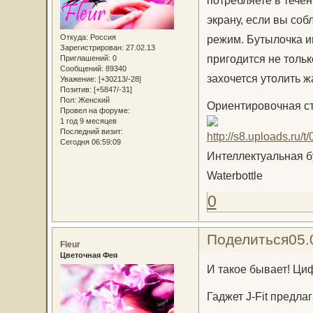
потребляете в тече
экрану, если вы со
Откуда:
Россия
режим. Бутылочка и
Зарегистрирован
: 27.02.13
пригодится не тольк
Приглашений:
0
Сообщений:
89340
захочется утолить ж
Уважение:
[+30213/-28]
Позитив:
[+5847/-31]
Пол:
Женский
Ориентировочная ст
Провел на форуме:
1 год 9 месяцев
Последний визит:
Сегодня 06:59:09
Интеллектуальная бу
Waterbottle
0
Поделиться
05.
Fleur
Цветочная Фея
И такое бывает! Ци
Гаджет J-Fit предла