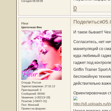
Сегодня 06:59:09
0
Поделиться
05.
Fleur
Цветочная Фея
И такое бывает! Че
Согласитесь, нет н
манипуляций со сма
куда любимый гадже
гаджет под контроле
Griffin Trainer Spor
беспокойную технику
Откуда:
Россия
действительно важн
Зарегистрирован
: 27.02.13
Приглашений:
0
Ориентировочная ст
Сообщений:
89340
Уважение:
[+30213/-28]
Позитив:
[+5847/-31]
Пол:
Женский
Провел на форуме:
Чехол-повязка для га