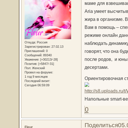
маме для взвешивани
Aria умеет высчиты
жира в организме. 
Вам в помощь – спе
режиме онлайн данн
Откуда:
Россия
наблюдать динамику
Зарегистрирован
: 27.02.13
говорят, что она б
Приглашений:
0
Сообщений:
89340
после родов, и юн
Уважение:
[+30213/-28]
Позитив:
[+5847/-31]
десертами.
Пол:
Женский
Провел на форуме:
1 год 9 месяцев
Ориентировочная с
Последний визит:
Сегодня 06:59:09
Напольные smart-весы
0
Поделиться
05.
Fleur