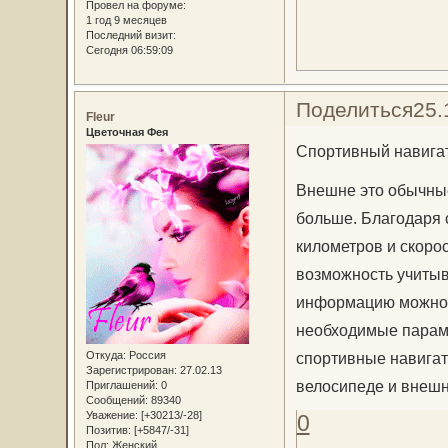
Провел на форуме:
1 год 9 месяцев
Последний визит:
Сегодня 06:59:09
Поделиться
25.
Fleur
Цветочная Фея
Спортивный навига
Внешне это обычные
больше. Благодаря с
километров и скоро
возможность учитыв
информацию можно п
необходимые параме
Откуда:
Россия
спортивные навигат
Зарегистрирован
: 27.02.13
велосипеде и внешн
Приглашений:
0
Сообщений:
89340
Уважение:
[+30213/-28]
0
Позитив:
[+5847/-31]
Пол:
Женский