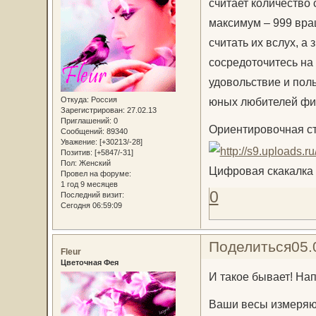
считает количество
максимум – 999 вра
считать их вслух, а
сосредоточитесь на 
удовольствие и поль
Откуда:
Россия
юных любителей фи
Зарегистрирован
: 27.02.13
Приглашений:
0
Ориентировочная ст
Сообщений:
89340
Уважение:
[+30213/-28]
Позитив:
[+5847/-31]
Пол:
Женский
Цифровая скакалка J
Провел на форуме:
1 год 9 месяцев
0
Последний визит:
Сегодня 06:59:09
Поделиться
05.
Fleur
Цветочная Фея
И такое бывает! Н
Ваши весы измеряют