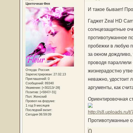
Цветочная Фея
И такое бывает! Пр
Гаджет Zeal HD Cam
солнцезащитные очк
противотуманное п
пробежки в любую по
за окном дождливо, 
проводя параллели 
Откуда:
Россия
жизнерадостно утве
Зарегистрирован
: 27.02.13
неважно, удостоит 
Приглашений:
0
Сообщений:
89340
аргументы, как счит
Уважение:
[+30213/-28]
Позитив:
[+5847/-31]
Пол:
Женский
Ориентировочная с
Провел на форуме:
1 год 9 месяцев
Последний визит:
Сегодня 06:59:09
Противотуманные оч
0