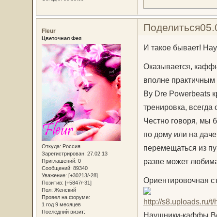
Поделиться
05.
Fleur
Цветочная Фея
И такое бывает! Н
Оказывается, каффы
вполне практичным 
By Dre Powerbeats к
тренировка, всегда 
Честно говоря, мы 
по дому или на даче
Откуда:
Россия
перемещаться из пун
Зарегистрирован
: 27.02.13
разве может любима
Приглашений:
0
Сообщений:
89340
Уважение:
[+30213/-28]
Ориентировочная с
Позитив:
[+5847/-31]
Пол:
Женский
Провел на форуме:
1 год 9 месяцев
Последний визит:
Наушники-каффы Be