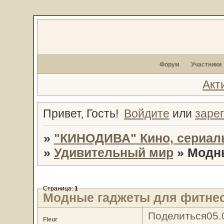
Форум
Участники
Акт
Привет, Гость!
Войдите
или
заре
»
"КИНОДИВА" Кино, сериал
»
Удивительный мир
»
Модны
Страница:
1
Модные гаджеты для фитне
Поделиться
05.
Fleur