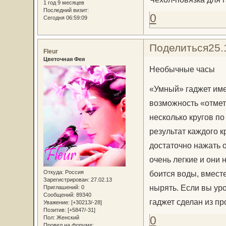
1 год 9 месяцев
Последний визит:
0
Сегодня 06:59:09
Поделиться
25.
Fleur
Цветочная Фея
Необычные часы
«Умный» гаджет име
возможность «отмет
несколько кругов п
результат каждого к
достаточно нажать о
очень легкие и они 
Откуда:
Россия
боится воды, вмест
Зарегистрирован
: 27.02.13
нырять. Если вы уро
Приглашений:
0
Сообщений:
89340
гаджет сделан из п
Уважение:
[+30213/-28]
Позитив:
[+5847/-31]
0
Пол:
Женский
Провел на форуме: