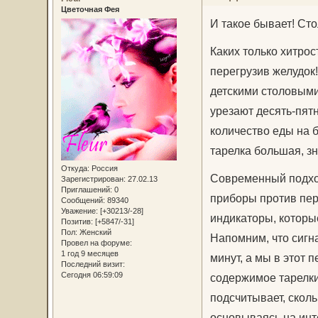
Цветочная Фея
И такое бывает! Ст
Каких только хитрос
перегрузив желудок
детскими столовыми
урезают десять-пят
количество еды на б
тарелка большая, зн
Откуда:
Россия
Современный подход
Зарегистрирован
: 27.02.13
Приглашений:
0
приборы против пер
Сообщений:
89340
Уважение:
[+30213/-28]
индикаторы, которы
Позитив:
[+5847/-31]
Пол:
Женский
Напомним, что сигна
Провел на форуме:
1 год 9 месяцев
минут, а мы в этот 
Последний визит:
Сегодня 06:59:09
содержимое тарелки
подсчитывает, сколь
основываясь на инт