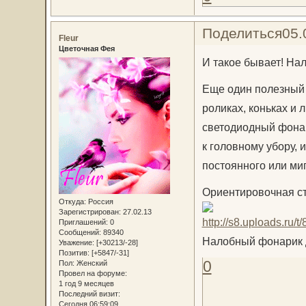
Поделиться
05.
Fleur
Цветочная Фея
И такое бывает! На
Еще один полезный 
роликах, коньках и
светодиодный фонари
к головному убору,
постоянного или ми
Ориентировочная ст
Откуда:
Россия
Зарегистрирован
: 27.02.13
Приглашений:
0
Сообщений:
89340
Налобный фонарик дл
Уважение:
[+30213/-28]
Позитив:
[+5847/-31]
0
Пол:
Женский
Провел на форуме:
1 год 9 месяцев
Последний визит:
Сегодня 06:59:09