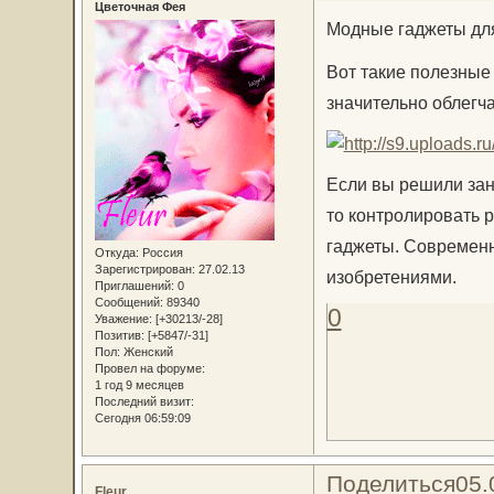
Цветочная Фея
Модные гаджеты дл
Вот такие полезные
значительно облегч
Если вы решили зан
то контролировать 
гаджеты. Современн
Откуда:
Россия
Зарегистрирован
: 27.02.13
изобретениями.
Приглашений:
0
Сообщений:
89340
0
Уважение:
[+30213/-28]
Позитив:
[+5847/-31]
Пол:
Женский
Провел на форуме:
1 год 9 месяцев
Последний визит:
Сегодня 06:59:09
Поделиться
05.
Fleur