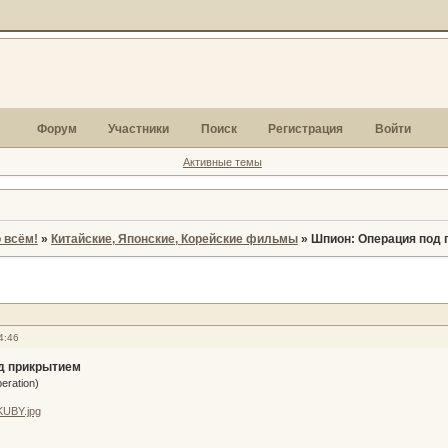
Форум
Участники
Поиск
Регистрация
Войти
Активные темы
 всём!
»
Китайские, Японские, Корейские фильмы
»
Шпион: Операция под
4:46
д прикрытием
eration)