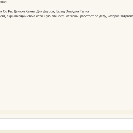
Южная
n
Мун Со Ри, Дэниэл Хенни, Дин Доусон, Калид Элайджа Тапия
ент, скрывающий свою истинную личность от жены, работает по делу, которое затраг