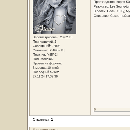
Производство: Корея 
Режиссер: Lee Seung-ju
В ролях: Соль Ген Гу, 
Описание: Секретный аг
Зарегистрирован
: 20.02.13
Приглашений:
2
Сообщений:
22806
Уважение:
[+5698/-11]
Позитив:
[+85/-1]
Пол:
Женский
Провел на форуме:
3 месяца 10 дней
Последний визит:
27.11.24 17:32:39
0
Страница:
1
Похожие темы