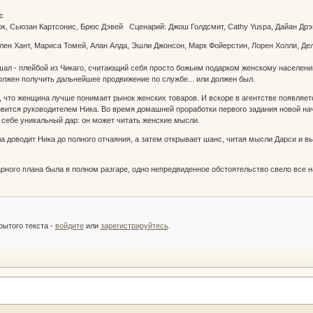
ерс
ок, Сьюзан Картсонис, Брюс Дэвей Сценарий: Джош Голдсмит, Cathy Yuspa, Дайан Д
елен Хант, Мариса Томей, Алан Алда, Эшли Джонсон, Марк Фойерстин, Лорен Холли, Д
л - плейбой из Чикаго, считающий себя просто божьим подарком женскому населению
олжен получить дальнейшее продвижение по службе... или должен был.
т, что женщина лучше понимает рынок женских товаров. И вскоре в агентстве появляе
овится руководителем Ника. Во время домашней проработки первого задания новой н
в себе уникальный дар: он может читать женские мысли.
а доводит Ника до полного отчаяния, а затем открывает шанс, читая мысли Дарси и вы
рного плана была в полном разгаре, одно непредвиденное обстоятельство свело все на
:
рытого текста -
войдите
или
зарегистрируйтесь
.