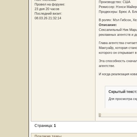
Производство: США
Провел на форуме:
Режиссер: Нэнси Май
23 дня 20 часов
Продюсеры: Брюс А. Бл
Последний визит:
08.03.26 21:32:14
В ролях: Мэл Гибсон, Х
Описание:
Сексапильный Ник Марша
рекламных агентств и д
Глава агентства считае
Макгуайр, которая стан
которого он открывает 
Эта способность сначал
агентстве.
И когда реализация кова
Скрытый текст
Для просмотра ск
0
Страница:
1
Похожие темы