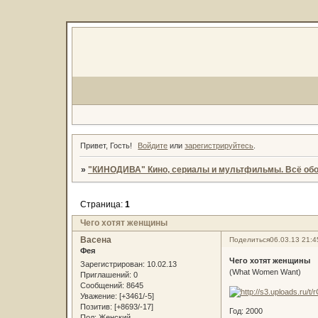
Привет, Гость!
Войдите
или
зарегистрируйтесь
.
»
"КИНОДИВА" Кино, сериалы и мультфильмы. Всё обо
Страница:
1
Чего хотят женщины
Васена
Поделиться
06.03.13 21:4
Фея
Чего хотят женщины
Зарегистрирован
: 10.02.13
(What Women Want)
Приглашений:
0
Сообщений:
8645
Уважение:
[+3461/-5]
Позитив:
[+8693/-17]
Год: 2000
Пол:
Женский