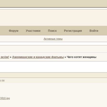
Форум
Участники
Поиск
Регистрация
Войти
Активные темы
 всём!
»
Американские и канадские фильмы
»
Чего хотят женщины
5:58