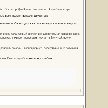
рэйк Оператор: Дин Канди Композитор: Алан Сильвестри
ельта Бурк, Валери Перрайн, Джуди Грир
 планеты. Он находится на пике карьеры в одном из ведущих
тся очень талантливый эксперт и очаровательная женщина Дарси
ачальницы с Ником происходит несчастный случай, после
давая их за свои, наконец вернуть себе утраченные позиции в
 нет. Имя этому обстоятельству - любовь...