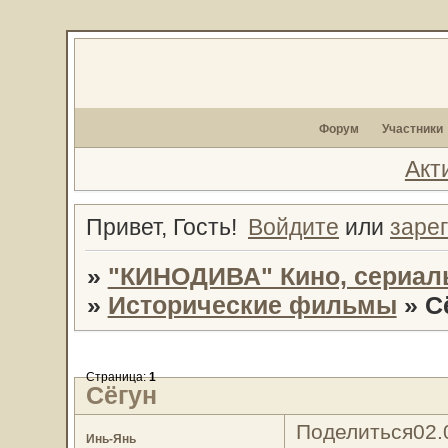
Форум
Участники
Акт
Привет, Гость!
Войдите
или
заре
»
"КИНОДИВА" Кино, сериал
»
Исторические фильмы
»
С
Страница:
1
Сёгун
Поделиться
02.
Инь-Янь