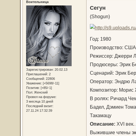
Воительница
Сегун
(Shogun)
Год: 1980
Производство: СШ
Режиссер: Джерри
Продюсеры: Эрик Б
Зарегистрирован
: 20.02.13
Сценарий: Эрик Бе
Приглашений:
2
Сообщений:
22806
Оператор: Эндрю 
Уважение:
[+5698/-11]
Позитив:
[+85/-1]
Композитор: Морис
Пол:
Женский
Провел на форуме:
В ролях: Ричард Че
3 месяца 10 дней
Бадел, Дэмиен Тома
Последний визит:
27.11.24 17:32:39
Такамацу
Описание:
XVI век.
Выжившие члены эки