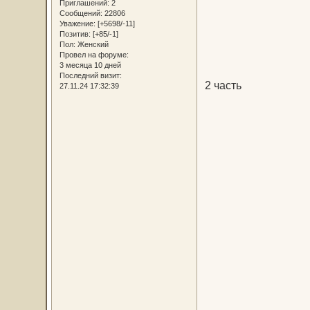
Приглашений:
2
Сообщений:
22806
Уважение:
[+5698/-11]
Позитив:
[+85/-1]
Пол:
Женский
Провел на форуме:
3 месяца 10 дней
Последний визит:
2 часть
27.11.24 17:32:39