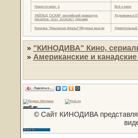
Новости кино -1
Всё о кино
УАЙЛЬД, ОСКАР -английский драматург,
Художники и П
писатель, поэт, эссесист, прозаик
Копилка: "Крылатые фразы!"/Мудрые мысли
Удивительный
»
"КИНОДИВА" Кино, сериал
»
Американские и канадски
Поделиться…
© Сайт КИНОДИВА представляе
вид