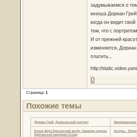
задумываемся о том
юноша Дориан Грей 
когда он видит свой
том, что с портрето
И от прежней красо
изменяется, Дориан 
платить...
http://static.video.y
0
Страница:
1
Похожие темы
Дориан Грей. Дьявольский портрет
Американские
Колин Ферт.Британский актёр. Кавалер ордена
Актеры - Евро
Британской империи.Оскар