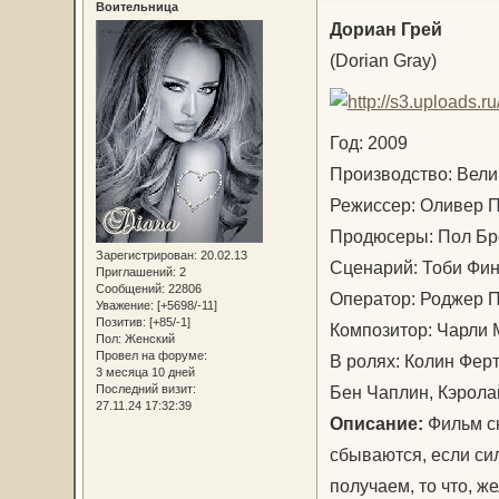
Воительница
Дориан Грей
(Dorian Gray)
Год: 2009
Производство: Вел
Режиссер: Оливер
Продюсеры: Пол Бр
Зарегистрирован
: 20.02.13
Сценарий: Тоби Фи
Приглашений:
2
Сообщений:
22806
Оператор: Роджер 
Уважение:
[+5698/-11]
Позитив:
[+85/-1]
Композитор: Чарли
Пол:
Женский
Провел на форуме:
В ролях: Колин Ферт
3 месяца 10 дней
Бен Чаплин, Кэрола
Последний визит:
27.11.24 17:32:39
Описание:
Фильм сн
сбываются, если сил
получаем, то что, ж