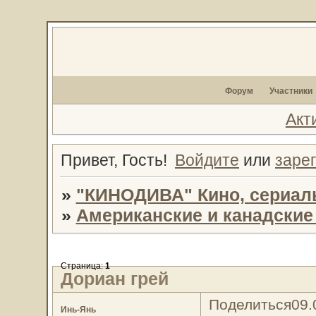
Форум
Участники
Акт
Привет, Гость!
Войдите
или
заре
»
"КИНОДИВА" Кино, сериал
»
Американские и канадски
Страница:
1
Дориан грей
Поделиться
09.
Инь-Янь