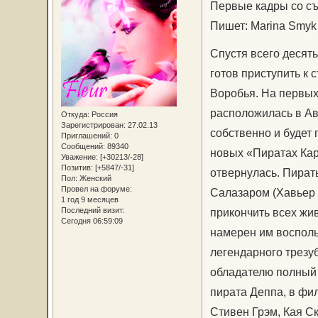
Первые кадры со съ
Пишет: Marina Smyk
Спустя всего десят
готов приступить к
Воробья. На первых
расположилась в Авс
Откуда:
Россия
Зарегистрирован
: 27.02.13
собственно и будет 
Приглашений:
0
Сообщений:
89340
новых «Пиратах Кар
Уважение:
[+30213/-28]
Позитив:
[+5847/-31]
отвернулась. Пират
Пол:
Женский
Провел на форуме:
Салазаром (Хавьер 
1 год 9 месяцев
Последний визит:
прикончить всех жи
Сегодня 06:59:09
намерен им восполь
легендарного трезу
обладателю полный 
пирата Деппа, в фи
Стивен Грэм, Кая С