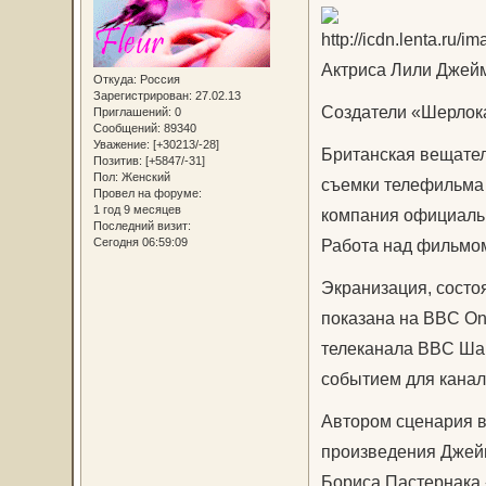
Актриса Лили Джейм
Откуда:
Россия
Зарегистрирован
: 27.02.13
Создатели «Шерлока
Приглашений:
0
Сообщений:
89340
Уважение:
[+30213/-28]
Британская вещател
Позитив:
[+5847/-31]
Пол:
Женский
съемки телефильма 
Провел на форуме:
1 год 9 месяцев
компания официальн
Последний визит:
Сегодня 06:59:09
Работа над фильмом
Экранизация, состо
показана на BBC On
телеканала BBC Шар
событием для канал
Автором сценария в
произведения Джейн
Бориса Пастернака 