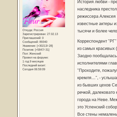
История любви - пр
наследника престол
режиссера Алексея 
известные актеры из
Откуда:
Россия
тысячи и более чело
Зарегистрирован
: 27.02.13
Приглашений:
0
Корреспондент "РГ"
Сообщений:
89340
Уважение:
[+30213/-28]
из самых красивых (
Позитив:
[+5847/-31]
Пол:
Женский
Заодно пообщалась 
Провел на форуме:
1 год 9 месяцев
исполнителями глав
Последний визит:
Сегодня 06:59:09
"Проходите, пожалу
кремля…", - услышав
из бывших цехов Се
речкой, далековато 
города на Неве. Меж
это Успенский собор
Все стены немалень