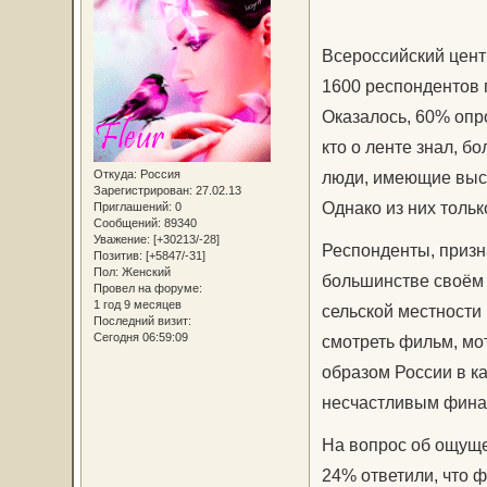
Всероссийский цент
1600 респондентов 
Оказалось, 60% опр
кто о ленте знал, б
Откуда:
Россия
люди, имеющие высш
Зарегистрирован
: 27.02.13
Однако из них толь
Приглашений:
0
Сообщений:
89340
Уважение:
[+30213/-28]
Респонденты, призн
Позитив:
[+5847/-31]
Пол:
Женский
большинстве своём 
Провел на форуме:
1 год 9 месяцев
сельской местности 
Последний визит:
Сегодня 06:59:09
смотреть фильм, мо
образом России в к
несчастливым фина
На вопрос об ощуще
24% ответили, что 