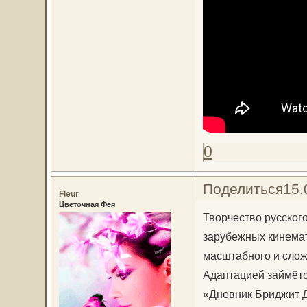
0
Поделиться
15.
Fleur
Цветочная Фея
Творчество русског
зарубежных кинемат
масштабного и слож
Адаптацией займётс
«Дневник Бриджит 