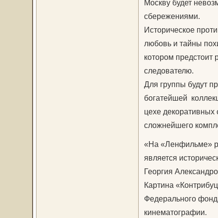
Москву будет невоз
сбережениями.
Историческое проти
любовь и тайны пох
котором предстоит 
следователю.
Для группы будут п
богатейшей коллекц
цехе декоративных 
сложнейшего компле
«На «Ленфильме» ра
является историчес
Георгия Александров
Картина «Контрибуц
Федерального фонда
кинематографии.