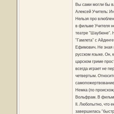
Вы сами могли бы в
Алексей Учитель: И
Нельзя про влюблен
в фильме Учителя н
театре "Шаубюне". Н
"Гамлета" с Айдинге
Ефимович. Не зная 
русском языке. Он, 
царском гриме прос
всегда играет не пе
четвертым. Относит
самопожертвованием
Немка (по происхож
Вольфрам. В фильме
II. Любопытно, что 
завершилась "быстр