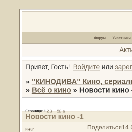
Форум
Участники
Акт
Привет, Гость!
Войдите
или
заре
»
"КИНОДИВА" Кино, сериал
»
Всё о кино
»
Новости кино 
Страница:
1
2
3
…
50
»
Новости кино -1
Поделиться
14.
Fleur