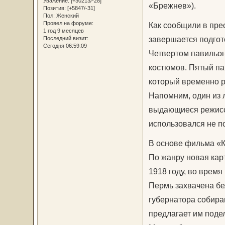
Уважение:
[+30213/-28]
«Брежнев»).
Позитив:
[+5847/-31]
Пол:
Женский
Провел на форуме:
Как сообщили в пре
1 год 9 месяцев
завершается подгот
Последний визит:
Сегодня 06:59:09
Четвертом павильон
костюмов. Пятый па
который временно р
Напомним, один из 
выдающиеся режисс
использовался не п
В основе фильма «К
По жанру новая кар
1918 году, во время
Пермь захвачена бе
губернатора собира
предлагает им поде