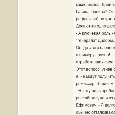
какие имена: Данил
Галина Тюнина? Ока
рефлексов" ни у ког
Делают-то одно дело
- А ключевая роль -
"генерала" Дидоры.
Он, до этого словоо
к гримеру срочно!" 
отработавших свое 
Этот вопрос, узнав 
я, не могут получит
режиссер. Впрочем,
- На эту роль пробо
российские, но и из
Ефимович. - Я долго
обычно отталкиваюс