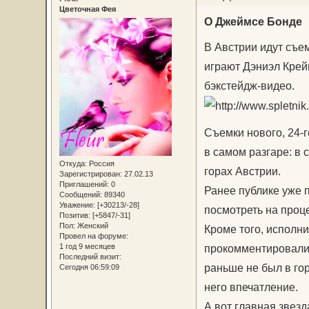
Цветочная Фея
О Джеймсе Бонде
В Австрии идут съем
играют Дэниэл Крейг
бэкстейдж-видео.
Съемки нового, 24-г
в самом разгаре: в
Откуда:
Россия
горах Австрии.
Зарегистрирован
: 27.02.13
Приглашений:
0
Ранее публике уже 
Сообщений:
89340
Уважение:
[+30213/-28]
посмотреть на проц
Позитив:
[+5847/-31]
Пол:
Женский
Кроме того, исполн
Провел на форуме:
1 год 9 месяцев
прокомментировали 
Последний визит:
раньше не был в го
Сегодня 06:59:09
него впечатление.
А вот главная звез