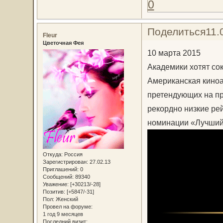
0
Поделиться
11.
Fleur
Цветочная Фея
10 марта 2015
Академики хотят со
Американская киноа
претендующих на пр
рекордно низкие ре
номинации «Лучший
Откуда:
Россия
Зарегистрирован
: 27.02.13
Приглашений:
0
Сообщений:
89340
Уважение:
[+30213/-28]
Позитив:
[+5847/-31]
Пол:
Женский
Провел на форуме:
1 год 9 месяцев
Последний визит: