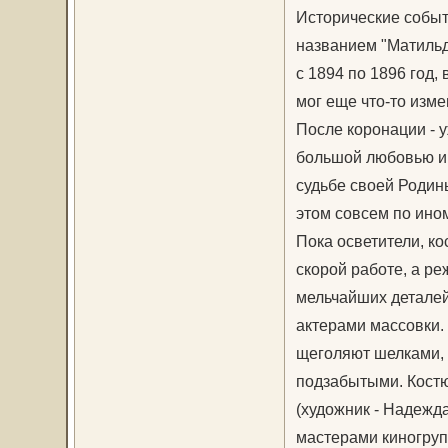
Исторические событ
названием "Матильд
с 1894 по 1896 год, 
мог еще что-то изме
После коронации - у
большой любовью и 
судьбе своей Родины
этом совсем по ином
Пока осветители, к
скорой работе, а р
мельчайших деталей
актерами массовки.
щеголяют шелками, 
подзабытыми. Костю
(художник - Надежда
мастерами киногруп