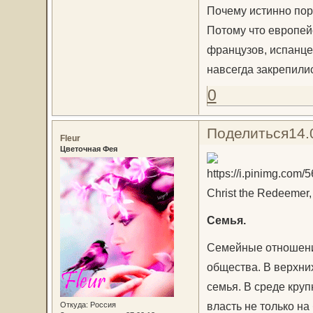
Почему истинно порт
Потому что европей
французов, испанцев
навсегда закрепили
0
Поделиться
14.
Fleur
Цветочная Фея
Christ the Redeemer, 
Семья.
Семейные отношения
общества. В верхни
семья. В среде кру
власть не только на
Откуда:
Россия