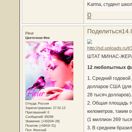
Karma, студент шко
0
Поделиться
14.
Fleur
Цветочная Фея
ШТАТ МИНАС-ЖЕР
12 любопытных фа
1. Средний годовой
долларов США (для 
28 тысяч долларов).
2. Общая площадь т
Откуда:
Россия
Зарегистрирован
: 27.02.13
километров, таким о
Приглашений:
0
Сообщений:
89298
(1 миллион 269 тыся
Уважение:
[+30204/-28]
Позитив:
[+5843/-31]
3. В среднем бразил
Пол:
Женский