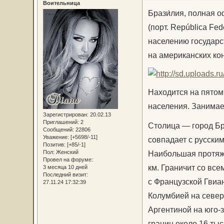
Воительница
Брази́лия, полная 
(порт. República Fe
населению государс
на американских ко
Находится на пятом
населения. Занимае
Зарегистрирован
: 20.02.13
Приглашений:
2
Столица — город Бр
Сообщений:
22806
Уважение:
[+5698/-11]
совпадает с русски
Позитив:
[+85/-1]
Наибольшая протяжён
Пол:
Женский
Провел на форуме:
км. Граничит со вс
3 месяца 10 дней
Последний визит:
с Французской Гвиа
27.11.24 17:32:39
Колумбией на север
Аргентиной на юго-
границ около 16 тыс