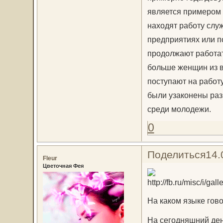
является примером 
находят работу слу
предприятиях или п
продолжают работат
больше женщин из в
поступают на работу
были узаконены раз
среди молодежи.
0
Поделиться
14.
Fleur
Цветочная Фея
На каком языке гов
На сегодняшний ден