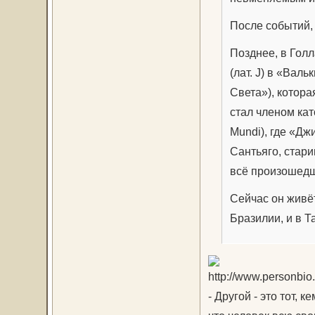
После событий,
Позднее, в Гол
(лат. J) в «Вал
Света»), котора
стал членом ка
Mundi), где «Дж
Сантьяго, стар
всё произошедш
Сейчас он живёт
Бразилии, и в Т
- Другой - это тот, 