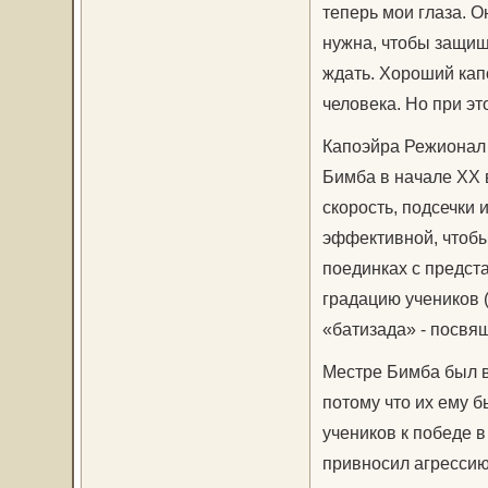
теперь мои глаза. О
нужна, чтобы защища
ждать. Хороший кап
человека. Но при это
Капоэйра Режионал –
Бимба в начале XX 
скорость, подсечки 
эффективной, чтобы
поединках с предст
градацию учеников (
«батизада» - посвя
Местре Бимба был 
потому что их ему б
учеников к победе 
привносил агрессию