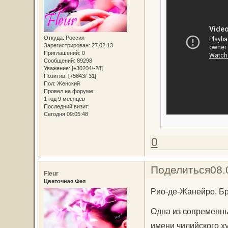
Откуда:
Россия
Зарегистрирован
: 27.02.13
Приглашений:
0
Сообщений:
89298
Уважение:
[+30204/-28]
Позитив:
[+5843/-31]
Пол:
Женский
Провел на форуме:
1 год 9 месяцев
Последний визит:
Сегодня 09:05:48
0
Поделиться
08.
Fleur
Цветочная Фея
Рио-де-Жанейро, Б
Одна из современны
имени чилийского х