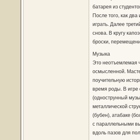
батарея из студент
После того, как два
играть. Далее трети
снова. В кругу капо
броски, перемещения
Музыка
Это неотъемлемая ч
осмысленной. Масте
поучительную истор
время роды. В игре
(однострунный музы
металлической струн
(бубен), атабаке (бо
с параллельными вы
вдоль пазов для пол