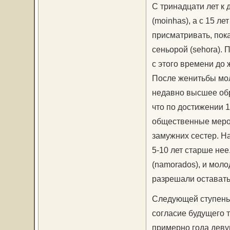
С тринадцати лет к
(moinhas), а с 15 л
присматривать, по
сеньорой (sehora). 
с этого времени до 
После женитьбы мол
недавно высшее обр
что по достижении 
общественные мероп
замужних сестер. Н
5-10 лет старше не
(namorados), и моло
разрешали оставать
Следующей ступенью
согласие будущего т
примерно года деву