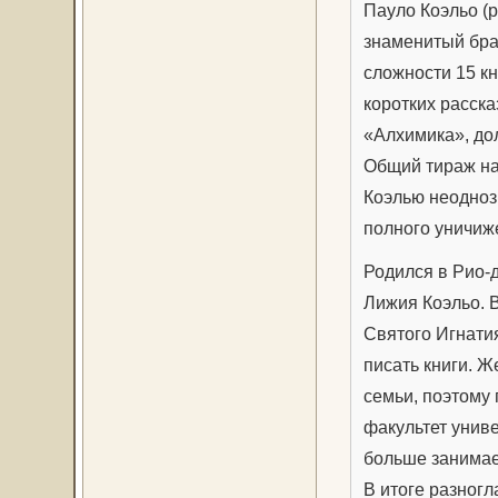
Пауло Коэльо (
знаменитый бра
сложности 15 к
коротких расска
«Алхимика», до
Общий тираж на
Коэлью неодноз
полного уничиж
Родился в Рио-
Лижия Коэльо. В
Святого Игнати
писать книги. Ж
семьи, поэтому
факультет униве
больше занимае
В итоге разног