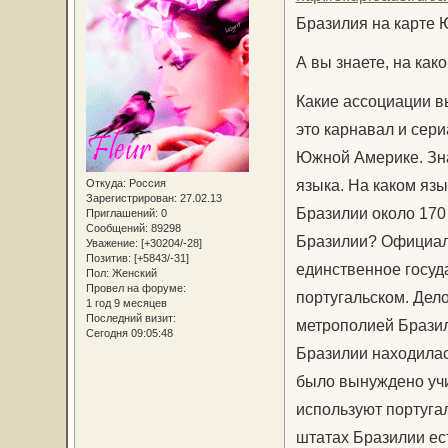
Бразилия на карте
А вы знаете, на как
Какие ассоциации в
это карнавал и сер
Южной Америке. Зна
языка. На каком язы
Откуда:
Россия
Зарегистрирован
: 27.02.13
Бразилии около 170 
Приглашений:
0
Сообщений:
89298
Бразилии? Официаль
Уважение:
[+30204/-28]
Позитив:
[+5843/-31]
единственное госуда
Пол:
Женский
Провел на форуме:
португальском. Дело
1 год 9 месяцев
Последний визит:
метрополией Бразил
Сегодня 09:05:48
Бразилии находилас
было вынуждено учи
используют португал
штатах Бразилии ест