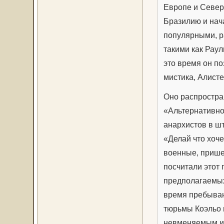
Европе и Север
Бразилию и нача
популярными, р
такими как Раул
это время он п
мистика, Алист
Оно распростран
«Альтернативно
анархистов в ш
«Делай что хоче
военные, прише
посчитали этот
предполагаемых 
время пребыван
тюрьмы Коэльо 
невменяемым и 