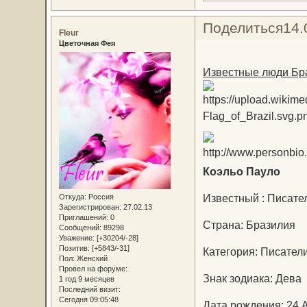
Поделиться
14.
Fleur
Цветочная Фея
Известные люди Бр
Коэльо Пауло
Известный : Писател
Откуда:
Россия
Зарегистрирован
: 27.02.13
Приглашений:
0
Страна: Бразилия
Сообщений:
89298
Уважение:
[+30204/-28]
Позитив:
[+5843/-31]
Категория: Писател
Пол:
Женский
Провел на форуме:
Знак зодиака: Дева
1 год 9 месяцев
Последний визит:
Сегодня 09:05:48
Дата рождения: 24 А