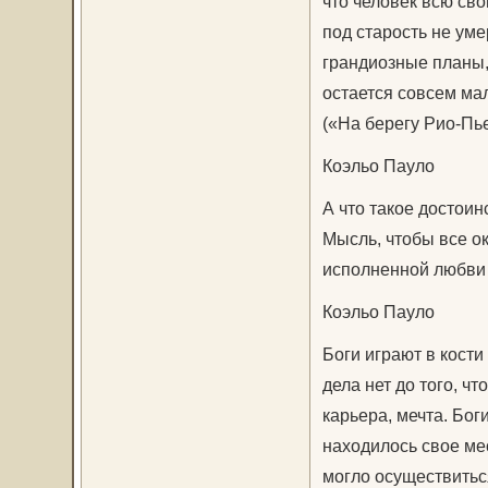
что человек всю сво
под старость не умер
грандиозные планы, 
остается совсем мал
(«На берегу Рио-Пье
Коэльо Пауло
А что такое достоин
Мысль, чтобы все о
исполненной любви
Коэльо Пауло
Боги играют в кости
дела нет до того, чт
карьера, мечта. Бог
находилось свое ме
могло осуществитьс