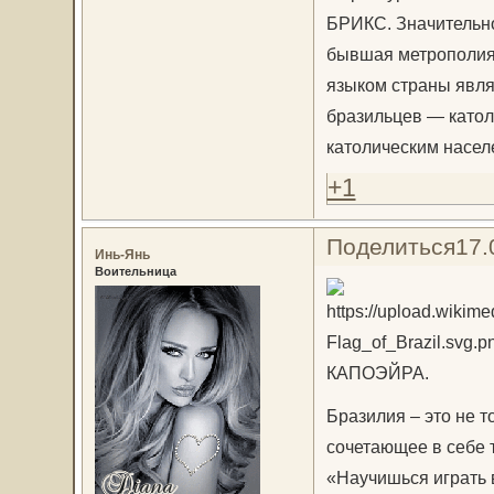
БРИКС. Значительно
бывшая метрополия
языком страны явля
бразильцев — катол
католическим насел
+1
Поделиться
17.
Инь-Янь
Воительница
КАПОЭЙРА.
Бразилия – это не т
сочетающее в себе т
«Научишься играть 