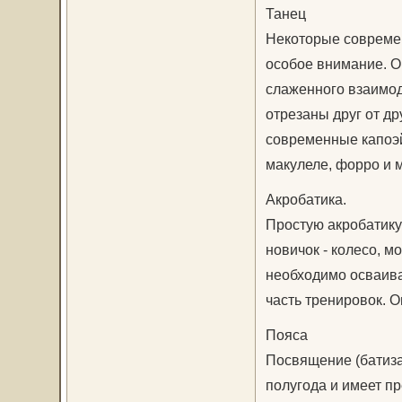
Танец
Некоторые современ
особое внимание. Он
слаженного взаимод
отрезаны друг от др
современные капоэ
макулеле, форро и м
Акробатика.
Простую акробатику
новичок - колесо, мо
необходимо осваива
часть тренировок. О
Пояса
Посвящение (батиза
полугода и имеет п