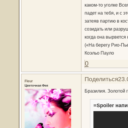
каком-то уголке Все
падет на тебя, и с 
затеяв партию в кос
созидать или разруша
когда она вырвется 
(«На берегу Рио-Пье
Коэльо Пауло
0
Поделиться
23.
Fleur
Цветочная Фея
Брaзилия. Золотой г
=Spoiler напи