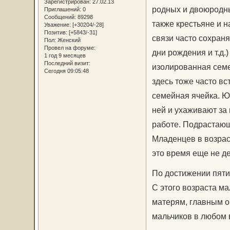
Зарегистрирован
: 27.02.13
родных и двоюродных
Приглашений:
0
Сообщений:
89298
также крестьяне и 
Уважение:
[+30204/-28]
Позитив:
[+5843/-31]
связи часто сохраня
Пол:
Женский
Провел на форуме:
дни рождения и т.д.
1 год 9 месяцев
Последний визит:
изолированная семе
Сегодня 09:05:48
здесь тоже часто в
семейная ячейка. Ю
ней и ухаживают за
работе. Подрастающ
Младенцев в возраст
это время еще не д
По достижении пяти 
С этого возраста ма
матерям, главным о
мальчиков в любом 