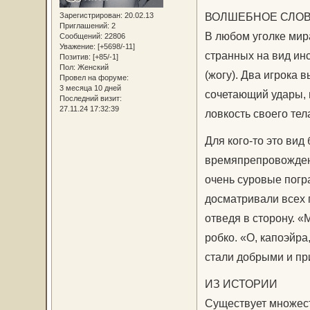
ВОЛШЕБНОЕ СЛОВ
Зарегистрирован
: 20.02.13
Приглашений:
2
В любом уголке мир
Сообщений:
22806
Уважение:
[+5698/-11]
странных на вид инс
Позитив:
[+85/-1]
Пол:
Женский
(жогу). Два игрока 
Провел на форуме:
3 месяца 10 дней
сочетающий удары, 
Последний визит:
27.11.24 17:32:39
ловкость своего тел
Для кого-то это вид
времяпрепровождение
очень суровые погр
досматривали всех 
отведя в сторону. «
робко. «О, капоэйра
стали добрыми и пр
ИЗ ИСТОРИИ
Существует множест