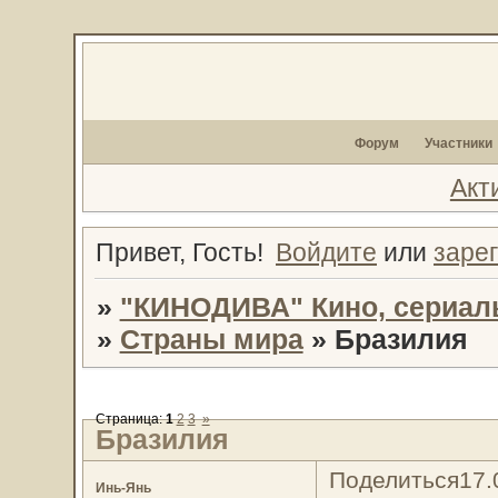
Форум
Участники
Акт
Привет, Гость!
Войдите
или
заре
»
"КИНОДИВА" Кино, сериал
»
Страны мира
»
Бразилия
Страница:
1
2
3
»
Бразилия
Поделиться
17.
Инь-Янь