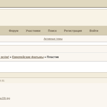
Форум
Участники
Поиск
Регистрация
Войти
Активные темы
 всём!
»
Европейские фильмы
»
Пластик
5:31