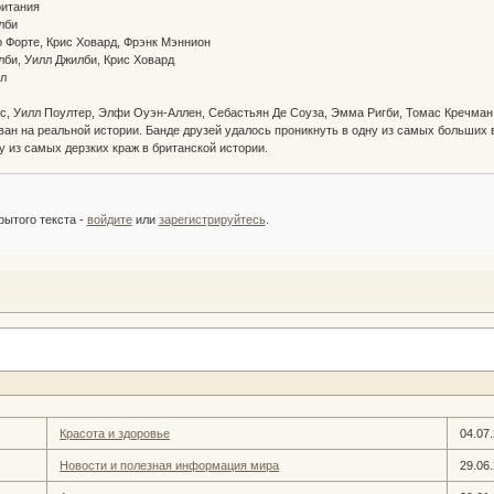
британия
илби
 Форте, Крис Ховард, Фрэнк Мэннион
лби, Уилл Джилби, Крис Ховард
элл
н
с, Уилл Поултер, Элфи Оуэн-Аллен, Себастьян Де Соуза, Эмма Ригби, Томас Кречман
ан на реальной истории. Банде друзей удалось проникнуть в одну из самых больших 
у из самых дерзких краж в британской истории.
:
рытого текста -
войдите
или
зарегистрируйтесь
.
Красота и здоровье
04.07
Новости и полезная информация мира
29.06