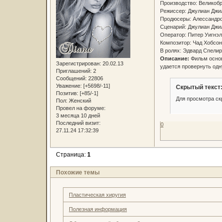
Производство: Велико
Режиссер: Джулиан Дж
Продюсеры: Алессандро
Сценарий: Джулиан Джи
Оператор: Питер Уигн
Композитор: Чад Хобсо
В ролях: Эдвард Спелир
Описание:
Фильм основ
Зарегистрирован
: 20.02.13
удается провернуть одн
Приглашений:
2
Сообщений:
22806
Уважение:
[+5698/-11]
Скрытый текст
Позитив:
[+85/-1]
Для просмотра ск
Пол:
Женский
Провел на форуме:
3 месяца 10 дней
Последний визит:
0
27.11.24 17:32:39
Страница:
1
Похожие темы
Пластическая хиругия
Полезная информация