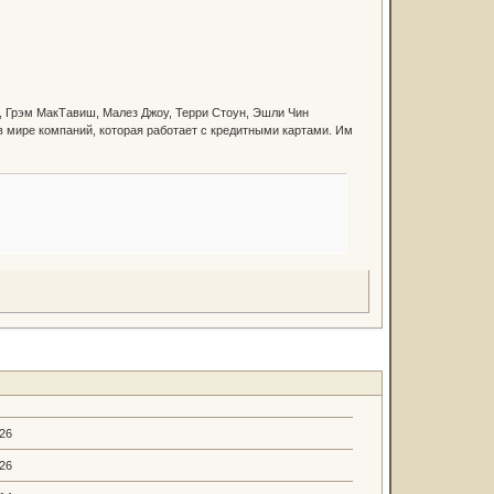
, Грэм МакТавиш, Малез Джоу, Терри Стоун, Эшли Чин
в мире компаний, которая работает с кредитными картами. Им
.26
.26