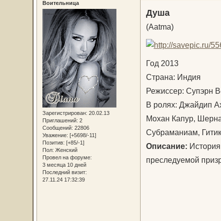
Воительница
Душа
(Aatma)
Год 2013
Страна: Индия
Режиссер: Супэрн 
В ролях: Джайдип А
Зарегистрирован
: 20.02.13
Мохан Капур, Шерна
Приглашений:
2
Сообщений:
22806
Субраманиам, Гитик
Уважение:
[+5698/-11]
Позитив:
[+85/-1]
Описание:
История 
Пол:
Женский
Провел на форуме:
преследуемой приз
3 месяца 10 дней
Последний визит:
27.11.24 17:32:39