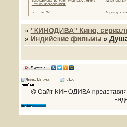
Увлекательная история тельняшки. История
Удивительный
штанов-матросов клёш
Болталка-37
Форум для об
»
"КИНОДИВА" Кино, сериал
»
Индийские фильмы
»
Душ
Поделиться…
© Сайт КИНОДИВА представляе
вид