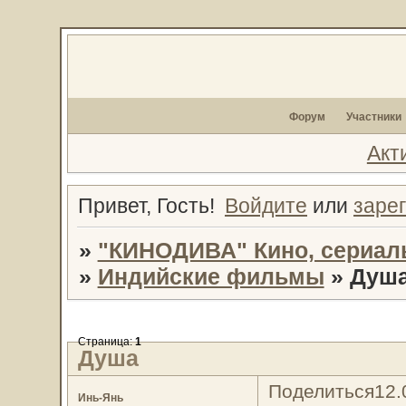
Форум
Участники
Акт
Привет, Гость!
Войдите
или
заре
»
"КИНОДИВА" Кино, сериал
»
Индийские фильмы
»
Душ
Страница:
1
Душа
Поделиться
12.
Инь-Янь