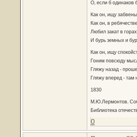
О, если б одинаков б
Как он, ищу забвень
Как он, в ребячеств
Любил закат в гора
И бурь земных и бу
Как он, ищу спокойс
Гоним повсюду мыс
Гляжу назад - прош
Гляжу вперед - там 
1830
М.Ю.Лермонтов. Соб
Библиотека отечест
0