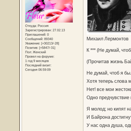
Откуда:
Россия
Зарегистрирован
: 27.02.13
Приглашений:
0
Михаил Лермонтов
Сообщений:
89340
Уважение:
[+30213/-28]
Позитив:
[+5847/-31]
К *** (Не думай, чтоб
Пол:
Женский
Провел на форуме:
(Прочитав жизнь Ба
1 год 9 месяцев
Последний визит:
Сегодня 06:59:09
Не думай, чтоб я бы
Хотя теперь слова м
Нет! все мои жесток
Одно предчувствие 
Я молод; но кипят н
И Байрона достигнут
У нас одна душа, од