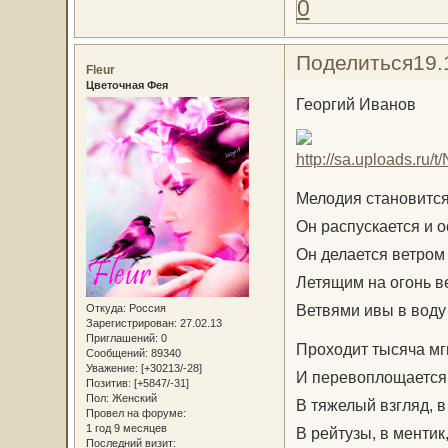
0
Поделиться
19.
Fleur
Цветочная Фея
Георгий Иванов 
Мелодия становится
Он распускается и о
Он делается ветром 
Летящим на огонь в
Ветвями ивы в воду 
Откуда:
Россия
Зарегистрирован
: 27.02.13
Приглашений:
0
Проходит тысяча мг
Сообщений:
89340
Уважение:
[+30213/-28]
И перевоплощается
Позитив:
[+5847/-31]
Пол:
Женский
В тяжелый взгляд, в
Провел на форуме:
1 год 9 месяцев
В рейтузы, в ментик
Последний визит: