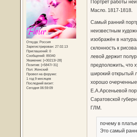
Портрет работы неи
Масло. 1817-1818.
Самый ранний портр
неизвестным художн
изображён в натурал
Откуда:
Россия
Зарегистрирован
: 27.02.13
склонность к рисова
Приглашений:
0
левой держит полур
Сообщений:
89340
Уважение:
[+30213/-28]
предположить, что 
Позитив:
[+5847/-31]
Пол:
Женский
широкий открытый л
Провел на форуме:
1 год 9 месяцев
хорошо очерченные 
Последний визит:
Сегодня 06:59:09
Е.А.Арсеньевой пор
Саратовской губерни
ГЛМ.
почему в плать
Это самый ранн