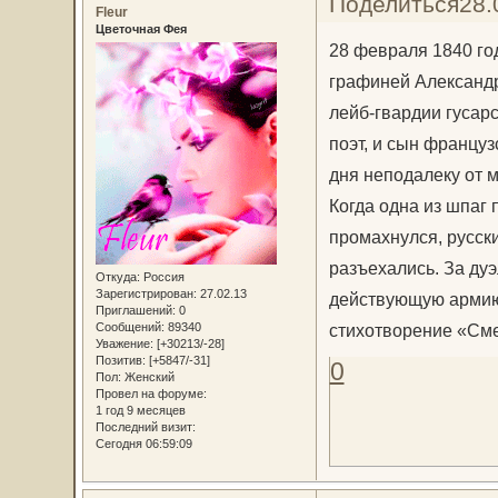
Поделиться
28.
Fleur
Цветочная Фея
28 февраля 1840 го
графиней Александр
лейб-гвардии гусар
поэт, и сын француз
дня неподалеку от м
Когда одна из шпаг
промахнулся, русск
разъехались. За ду
Откуда:
Россия
Зарегистрирован
: 27.02.13
действующую армию 
Приглашений:
0
Сообщений:
89340
стихотворение «Сме
Уважение:
[+30213/-28]
Позитив:
[+5847/-31]
0
Пол:
Женский
Провел на форуме:
1 год 9 месяцев
Последний визит:
Сегодня 06:59:09