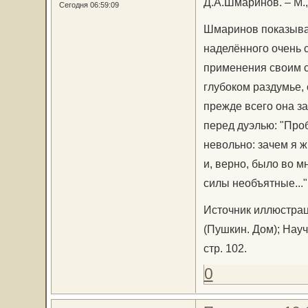
Д.А.Шмаринов. – М., 
Сегодня 06:59:09
Шмаринов показывае
наделённого очень с
применения своим с
глубоком раздумье,
прежде всего она з
перед дуэлью: "Про
невольно: зачем я ж
и, верно, было во м
силы необъятные..."
Источник иллюстраци
(Пушкин. Дом); Науч.
стр. 102.
0