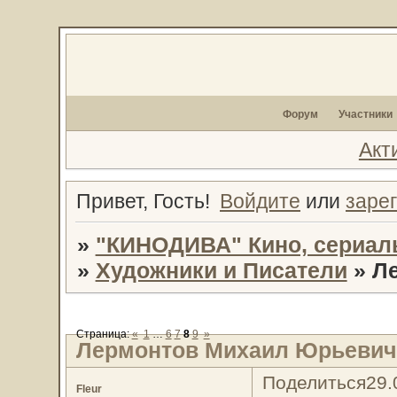
Форум
Участники
Акт
Привет, Гость!
Войдите
или
заре
»
"КИНОДИВА" Кино, сериал
»
Художники и Писатели
»
Л
Страница:
«
1
…
6
7
8
9
»
Лермонтов Михаил Юрьевич
Поделиться
29.
Fleur