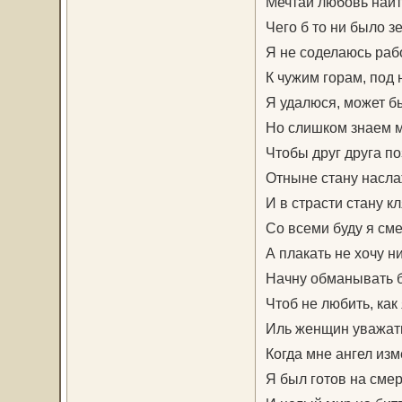
Мечтай любовь найт
Чего б то ни было з
Я не соделаюсь раб
К чужим горам, под 
Я удалюся, может б
Но слишком знаем м
Чтобы друг друга по
Отныне стану насл
И в страсти стану к
Со всеми буду я сме
А плакать не хочу ни
Начну обманывать 
Чтоб не любить, как 
Иль женщин уважат
Когда мне ангел из
Я был готов на смер