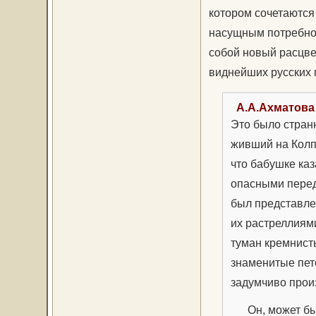
котором сочетаются
насущным потребнос
собой новый расцве
виднейших русских п
А.А.Ахматова
Это было странн
живший на Колп
что бабушке каз
опасными перед
был представлен
их растреллиями
туман кремнисты
знаменитые пет
задумчиво произ
Он, может быть