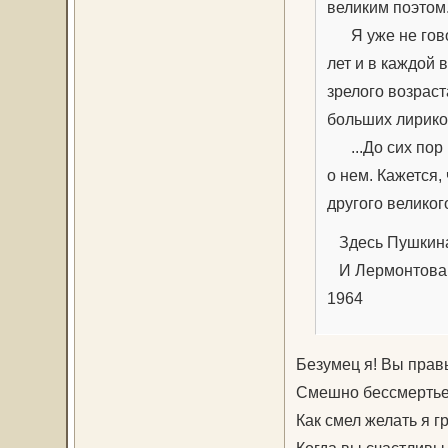
великим поэтом
Я уже не говор
лет и в каждой 
зрелого возраст
больших лирико
...До сих пор н
о нем. Кажется,
другого великог
Здесь Пушкина
И Лермонтова к
1964
Безумец я! Вы прав
Смешно бессмертье
Как смел желать я г