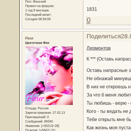
Пол:
Женский
Провел на форуме:
1831
1 год 9 месяцев
Последний визит:
0
Сегодня 06:59:09
Поделиться
28.
Fleur
Цветочная Фея
Лермонтов
К *** (Оставь напрас
Оставь напрасные з
Не обнажай минувш
В них не откроешь н
За что б меня любит
Ты любишь - верю - 
Откуда:
Россия
Кого - ты ведать не
Зарегистрирован
: 27.02.13
Приглашений:
0
Тебе открыть мне б
Сообщений:
89340
Уважение:
[+30213/-28]
Как жизнь моя пуста
Позитив:
[+5847/-31]