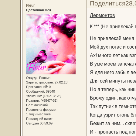
Поделиться
28.
Fleur
Цветочная Фея
Лермонтов
К *** (Не привлекай 
Не привлекай меня 
Мой дух погас и сос
Ах! много лет как вз
В уме моем запечатл
Я для него забыл ве
Откуда:
Россия
Для сей минуты нез
Зарегистрирован
: 27.02.13
Приглашений:
0
Но я теперь, как нищ
Сообщений:
89340
Уважение:
[+30213/-28]
Брожу один, как от
Позитив:
[+5847/-31]
Пол:
Женский
Так путник в темнот
Провел на форуме:
Когда узрит огонь б
1 год 9 месяцев
Последний визит:
Бежит за ним... схва
Сегодня 06:59:09
И - пропасть под ног