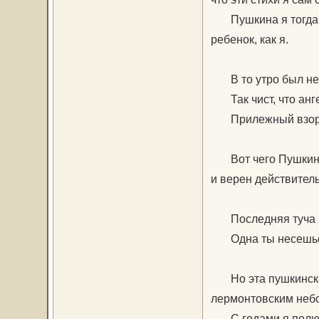
Пушкина я тогда н
ребенок, как я.
В то утро был не
Так чист, что анге
Прилежный взор с
Вот чего Пушкин не
и верен действитель
Последняя туча р
Одна ты несешься
Но эта пушкинская
лермонтовским небом
С годами я полюбил