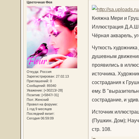
Цветочная Фея
Княжна Мери и Гру
Иллюстрация Д.А.Ш
Чёрная акварель, уг
Чуткость художника
душевным движениям
проявились в иллюс
Откуда:
Россия
источника. Художни
Зарегистрирован
: 27.02.13
Приглашений:
0
сострадания к Груш
Сообщений:
89340
ему. В "выразитель
Уважение:
[+30213/-28]
Позитив:
[+5847/-31]
сострадание, и удив
Пол:
Женский
Провел на форуме:
1 год 9 месяцев
Источник иллюстраци
Последний визит:
Сегодня 06:59:09
(Пушкин. Дом); Науч.
стр. 108.