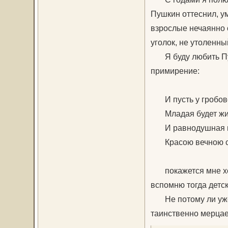
Пушкин оттеснил, ум
взрослые нечаянно 
уголок, не утоленн
Я буду любить Пушк
примирение:
И пусть у гробово
Младая будет жиз
И равнодушная п
Красою вечною сия
покажется мне хол
вспомню тогда детс
Не потому ли уже 
таинственно мерцае