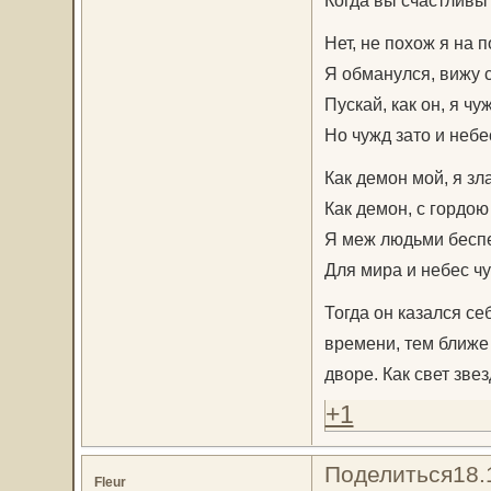
Когда вы счастливы
Нет, не похож я на п
Я обманулся, вижу 
Пускай, как он, я чу
Но чужд зато и небе
Как демон мой, я зл
Как демон, с гордою
Я меж людьми беспе
Для мира и небес ч
Тогда он казался се
времени, тем ближе 
дворе. Как свет зве
+1
Поделиться
18.
Fleur