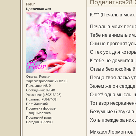
Поделиться
28.
Fleur
Цветочная Фея
К *** (Печаль в моих 
Печаль в моих песня
Тебе не внимать им, 
Они не прогонят ул
С тех уст, для котор
К тебе не домчится н
Отзыв беспокойный
Откуда:
Россия
Певца твоя ласка у
Зарегистрирован
: 27.02.13
Зачем же он сердце
Приглашений:
0
Сообщений:
89340
О нет! одна мысль, 
Уважение:
[+30213/-28]
Позитив:
[+5847/-31]
Тот взор несравненн
Пол:
Женский
Провел на форуме:
Безумные б звуки в 
1 год 9 месяцев
Последний визит:
Хоть прежде за них
Сегодня 06:59:09
Михаил Лермонтов