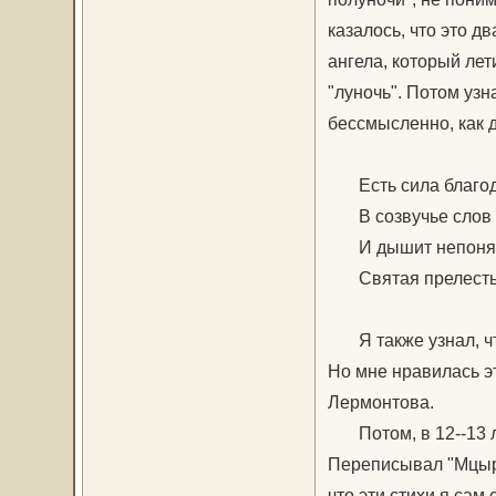
казалось, что это д
ангела, который лет
"луночь". Потом узна
бессмысленно, как д
Есть сила благод
В созвучье слов 
И дышит непонят
Святая прелесть 
Я также узнал, что 
Но мне нравилась э
Лермонтова.
Потом, в 12--13 лет
Переписывал "Мцыри
что эти стихи я сам 