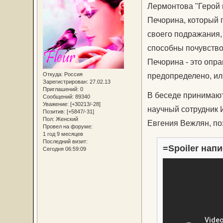
Лермонтова "Герой 
Печорина, который п
своего подражания, 
способны почувство
Печорина - это опра
Откуда:
Россия
предопределено, или
Зарегистрирован
: 27.02.13
Приглашений:
0
В беседе принимают
Сообщений:
89340
Уважение:
[+30213/-28]
научный сотрудник 
Позитив:
[+5847/-31]
Пол:
Женский
Евгения Вежлян, поэ
Провел на форуме:
1 год 9 месяцев
Последний визит:
=Spoiler напи
Сегодня 06:59:09