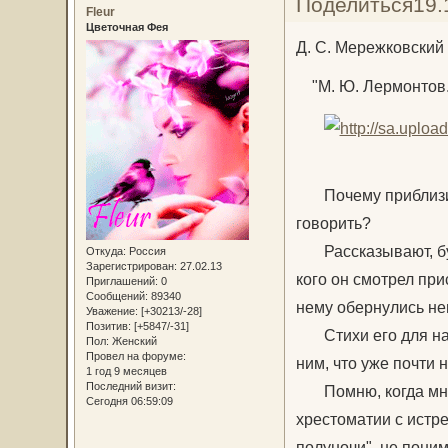
Поделиться
19.
Fleur
Цветочная Фея
Д. С. Мережковский
"М. Ю. Лермонтов. 
Почему приблизилс
говорить?
Рассказывают, будт
Откуда:
Россия
Зарегистрирован
: 27.02.13
кого он смотрел при
Приглашений:
0
Сообщений:
89340
нему обернулись н
Уважение:
[+30213/-28]
Позитив:
[+5847/-31]
Стихи его для нас,
Пол:
Женский
Провел на форуме:
ним, что уже почти
1 год 9 месяцев
Последний визит:
Помню, когда мне б
Сегодня 06:59:09
хрестоматии с истр
полуночи", не поним