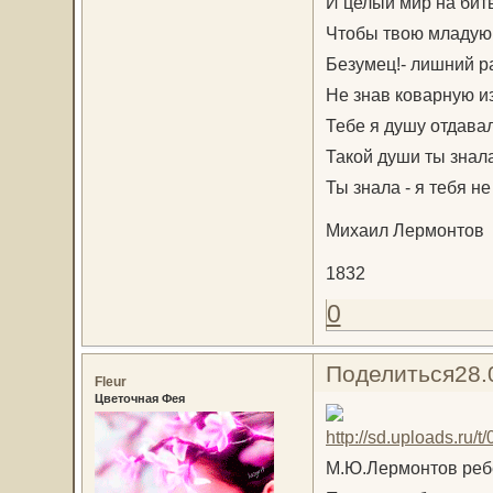
И целый мир на битв
Чтобы твою младую 
Безумец!- лишний р
Не знав коварную и
Тебе я душу отдавал
Такой души ты знал
Ты знала - я тебя не
Михаил Лермонтов
1832
0
Поделиться
28.
Fleur
Цветочная Фея
М.Ю.Лермонтов реб