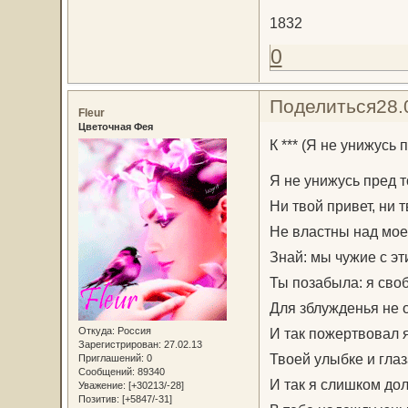
1832
0
Поделиться
28.
Fleur
Цветочная Фея
К *** (Я не унижусь п
Я не унижусь пред 
Ни твой привет, ни т
Не властны над мое
Знай: мы чужие с эт
Ты позабыла: я сво
Для зблужденья не 
Откуда:
Россия
И так пожертвовал 
Зарегистрирован
: 27.02.13
Твоей улыбке и глаз
Приглашений:
0
Сообщений:
89340
И так я слишком дол
Уважение:
[+30213/-28]
Позитив:
[+5847/-31]