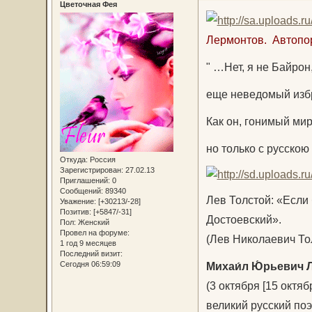
Цветочная Фея
Лермонтов. Автопор
" …Нет, я не Байрон,
еще неведомый изб
Как он, гонимый мир
но только с русскою 
Откуда:
Россия
Зарегистрирован
: 27.02.13
Приглашений:
0
Сообщений:
89340
Лев Толстой: «Если 
Уважение:
[+30213/-28]
Позитив:
[+5847/-31]
Достоевский».
Пол:
Женский
Провел на форуме:
(Лев Николаевич Тол
1 год 9 месяцев
Последний визит:
Михаи́л Ю́рьевич 
Сегодня 06:59:09
(3 октября [15 октя
великий русский поэ