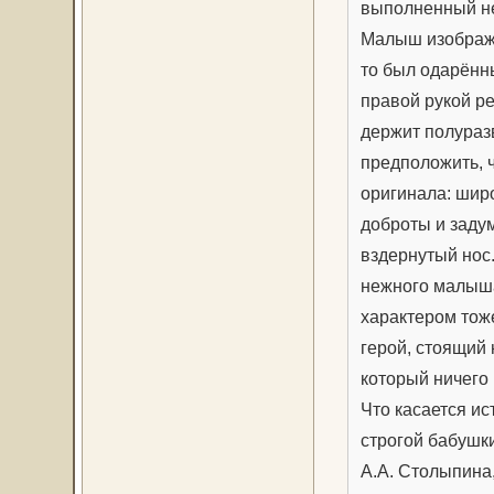
выполненный не
Малыш изображен
то был одарённы
правой рукой ре
держит полураз
предположить, 
оригинала: шир
доброты и заду
вздернутый нос.
нежного малыша
характером тоже
герой, стоящий 
который ничего 
Что касается ис
строгой бабушки
А.А. Столыпина,