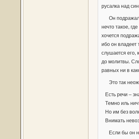
русалка над син
Он подражал в 
нечто такое, гд
хочется подраж
ибо он владеет 
слушается его, 
до молитвы. Сл
равных ни в как
Это так неожид
Есть речи – зн
Темно иль нич
Но им без вол
Внимать невоз
Если бы он нап