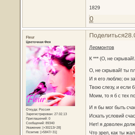
1829
0
Поделиться
28.
Fleur
Цветочная Фея
Лермонтов
К *** (О, не скрывай!.
О, не скрывай! ты п
И я его люблю; он з
Твою слезу, и если 
Моим, то я б с тех п
И я бы мог быть сча
Откуда:
Россия
Зарегистрирован
: 27.02.13
Искать условий счас
Приглашений:
0
Сообщений:
89340
Нет! я доволен долж
Уважение:
[+30213/-28]
Что зрел, как ты жал
Позитив:
[+5847/-31]