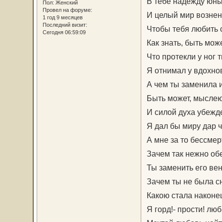
В тебе надежду юны
Пол:
Женский
Провел на форуме:
И целый мир вознен
1 год 9 месяцев
Последний визит:
Чтобы тебя любить 
Сегодня 06:59:09
Как знать, быть може
Что протекли у ног т
Я отнимал у вдохно
А чем ты заменила 
Быть может, мысле
И силой духа убежд
Я дал бы миру дар 
А мне за то бессмер
Зачем так нежно о
Ты заменить его вен
Зачем ты не была с
Какою стала наконе
Я горд!- прости! люб