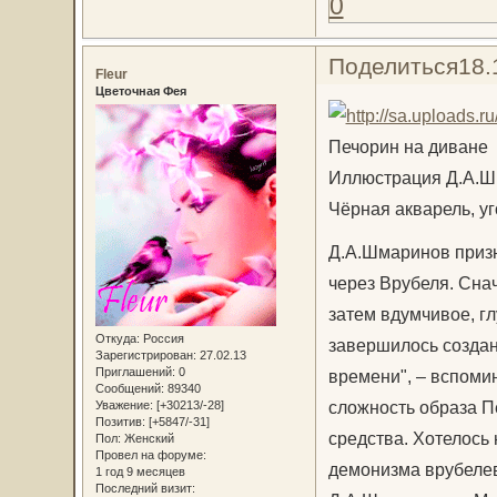
0
Поделиться
18.
Fleur
Цветочная Фея
Печорин на диване
Иллюстрация Д.А.Ш
Чёрная акварель, уг
Д.А.Шмаринов призн
через Врубеля. Сна
затем вдумчивое, гл
Откуда:
Россия
завершилось создан
Зарегистрирован
: 27.02.13
Приглашений:
0
времени", – вспомин
Сообщений:
89340
сложность образа П
Уважение:
[+30213/-28]
Позитив:
[+5847/-31]
средства. Хотелось
Пол:
Женский
Провел на форуме:
демонизма врубелев
1 год 9 месяцев
Последний визит: