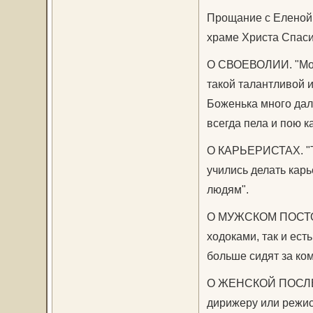
Прощание с Еленой 
храме Христа Спаси
О СВОЕВОЛИИ. "Моя 
такой талантливой и
Боженька много дал, 
всегда пела и пою ка
О КАРЬЕРИСТАХ. "Те
учились делать карь
людям".
О МУЖСКОМ ПОСТОЯН
ходоками, так и ест
больше сидят за ко
О ЖЕНСКОЙ ПОСЛЕД
дирижеру или режисс