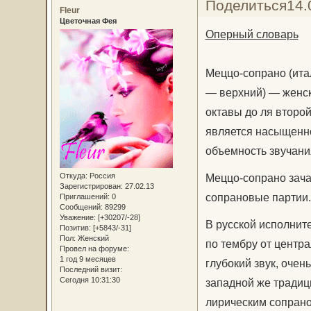
Поделиться
14.
Fleur
Цветочная Фея
Оперный словарь
Меццо-сопрано (ита
— верхний) — женск
октавы до ля второ
является насыщеннос
объемность звучания
Откуда:
Россия
Меццо-сопрано зача
Зарегистрирован
: 27.02.13
сопрановые партии.
Приглашений:
0
Сообщений:
89299
Уважение:
[+30207/-28]
В русской исполнит
Позитив:
[+5843/-31]
Пол:
Женский
по тембру от центра
Провел на форуме:
1 год 9 месяцев
глубокий звук, оче
Последний визит:
Сегодня 10:31:30
западной же традиц
лирическим сопрано