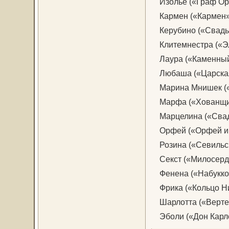
Изолье («Граф Ори
Кармен («Кармен»,
Керубино («Свадьба
Клитемнестра («Эл
Лаура («Каменный г
Любаша («Царская н
Марина Мнишек («Б
Марфа («Хованщина
Марцелина («Свадь
Орфей («Орфей и Э
Розина («Севильск
Секст («Милосерди
Фенена («Набукко»
Фрика («Кольцо Ниб
Шарлотта («Вертер
Эболи («Дон Карло