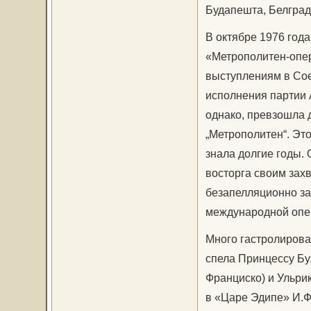
Будапешта, Белград
В октябре 1976 год
«Метрополитен-опер
выступлениям в Сое
исполнения партии 
однако, превзошла 
„Метрополитен“. Эт
знала долгие годы. 
восторга своим зах
безапелляционно за
международной опер
Много гастролирова
спела Принцессу Бу
Франциско) и Ульрик
в «Царе Эдипе» И.Ф