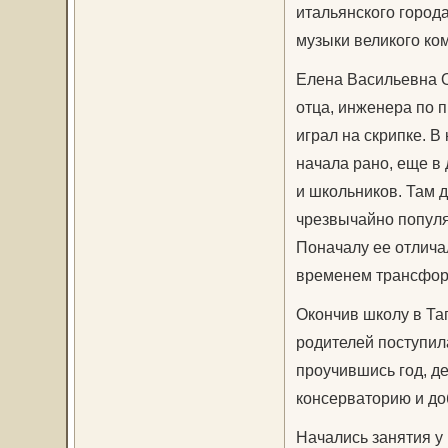
итальянского город
музыки великого ко
Елена Васильевна О
отца, инженера по 
играл на скрипке. В
начала рано, еще в 
и школьников. Там 
чрезвычайно популя
Поначалу ее отлича
временем трансформ
Окончив школу в Таг
родителей поступила
проучившись год, де
консерваторию и до
Начались занятия у