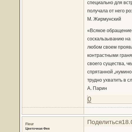
специально для встр
получала от него ро
М. Жирмунский
«Всякое обращение 
соскальзыванию на 
любом своем прояв
контрастными граня
своего существа, че
спрятанной „нумино
трудно ухватить в с
А. Парин
0
Поделиться
18.
Fleur
Цветочная Фея