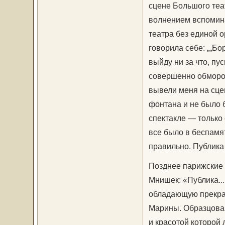
сцене Большого теа
волнением вспомина
театра без единой о
говорила себе: „„Бо
выйду ни за что, пу
совершенно обмороч
вывели меня на сцен
фонтана и не было 
спектакле — только
все было в беспамят
правильно. Публика
Позднее парижские 
Мнишек: «Публика..
обладающую прекра
Марины. Образцова 
и красотой которой 