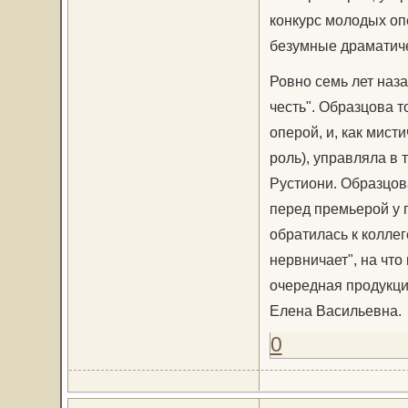
конкурс молодых оп
безумные драматиче
Ровно семь лет наз
честь". Образцова т
оперой, и, как мист
роль), управляла в
Рустиони. Образцова
перед премьерой у 
обратилась к коллег
нервничает", на что
очередная продукция
Елена Васильевна.
0