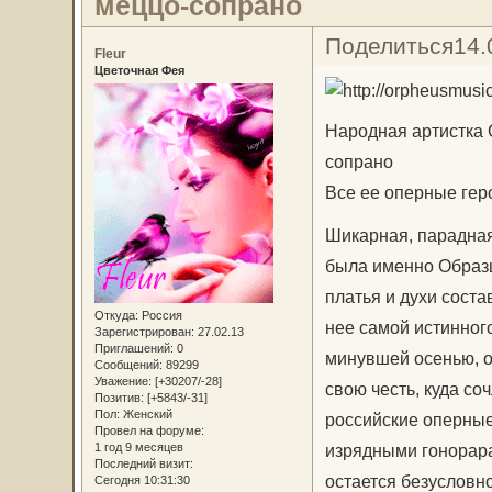
меццо-сопрано
Поделиться
14.
Fleur
Цветочная Фея
Народная артистка 
сопрано
Все ее оперные гер
Шикарная, парадная,
была именно Образц
платья и духи соста
Откуда:
Россия
нее самой истинного
Зарегистрирован
: 27.02.13
Приглашений:
0
минувшей осенью, о
Сообщений:
89299
Уважение:
[+30207/-28]
свою честь, куда со
Позитив:
[+5843/-31]
Пол:
Женский
российские оперные
Провел на форуме:
изрядными гонорара
1 год 9 месяцев
Последний визит:
остается безусловно
Сегодня 10:31:30