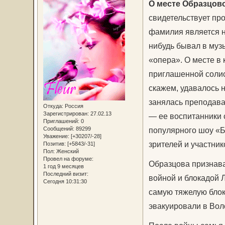
О месте Образцово
свидетельствует про
фамилия является н
нибудь бывал в муз
«опера». О месте в 
приглашенной солис
скажем, удавалось 
занялась преподава
Откуда:
Россия
Зарегистрирован
: 27.02.13
— ее воспитанники 
Приглашений:
0
Сообщений:
89299
популярного шоу «Б
Уважение:
[+30207/-28]
зрителей и участник
Позитив:
[+5843/-31]
Пол:
Женский
Провел на форуме:
Образцова признава
1 год 9 месяцев
Последний визит:
войной и блокадой 
Сегодня 10:31:30
самую тяжелую блок
эвакуировали в Вол