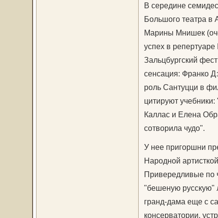
В середине семидес
Большого театра в 
Марины Мнишек (оче
успех в репертуаре
Зальцбургский фест
сенсация: Франко 
роль Сантуцци в фи
цитируют учебники:
Каллас и Елена Обр
сотворила чудо".
У нее пригоршни пр
Народной артисткой 
Привередливые по ч
"бешеную русскую" 
гранд-дама еще с с
консерватории, уст