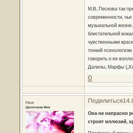
М.В. Пескова так пр
современности, чь
музыкальной жизни.
блистательной вока
чувственными краск
тонкий психологизм
говорить о ее вопло
Далилы, Марфы („Х
0
Поделиться
14.
Fleur
Цветочная Фея
Она не напрасно р
строят иллюзий, х
Прекрасный принц-из