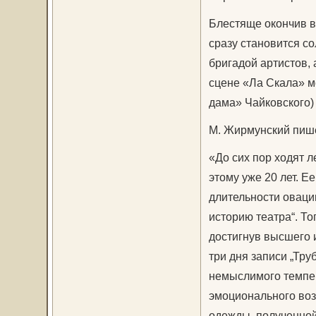
Блестяще окончив в
сразу становится со
бригадой артистов, 
сцене «Ла Скала» м
дама» Чайковского)
М. Жирмунский пише
«До сих пор ходят л
этому уже 20 лет. Е
длительности оваци
историю театра“. То
достигнув высшего 
три дня записи „Тр
немыслимого темпер
эмоционального воз
одежды, полученной