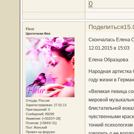
0
Поделиться
15.
Fleur
Цветочная Фея
Скончалась Елена 
12.01.2015 в 15:03
Елена Образцова
Народная артистка 
году жизни в Герман
«Великая певица со
мировой музыкально
Откуда:
Россия
Зарегистрирован
: 27.02.13
блистательной вока
Приглашений:
0
Сообщений:
89299
чувственными краск
Уважение:
[+30207/-28]
Позитив:
[+5843/-31]
тонкий психологизм
Пол:
Женский
Провел на форуме:
говорить о ее вопло