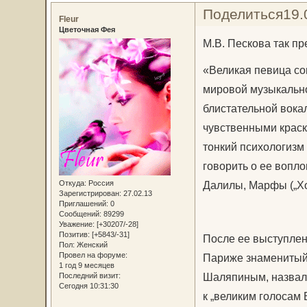
Поделиться
19.
Fleur
Цветочная Фея
М.В. Пескова так пр
«Великая певица со
мировой музыкально
блистательной вока
чувственными краск
тонкий психологизм
говорить о ее вопло
Откуда:
Россия
Далилы, Марфы („Х
Зарегистрирован
: 27.02.13
Приглашений:
0
Сообщений:
89299
Уважение:
[+30207/-28]
Позитив:
[+5843/-31]
После ее выступлен
Пол:
Женский
Провел на форуме:
Париже знаменитый
1 год 9 месяцев
Шаляпиным, назвал 
Последний визит:
Сегодня 10:31:30
к „великим голосам