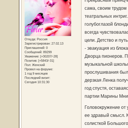
сама, своим трудом
театральных интриг.
голубоглазой блонди
всегда чувствовалас
Откуда:
Россия
цели. Детство и пут
Зарегистрирован
: 27.02.13
- эвакуация из блок
Приглашений:
0
Сообщений:
89299
Дворца пионеров. П
Уважение:
[+30207/-28]
Позитив:
[+5843/-31]
музыкальной школы 
Пол:
Женский
Провел на форуме:
прослушивания была
1 год 9 месяцев
Последний визит:
дерзкая Ленка полу
Сегодня 10:31:30
год спустя, оставая
партии Марины Мниш
Головокружение от у
ее здравый смысл. 
солисткой Большого 