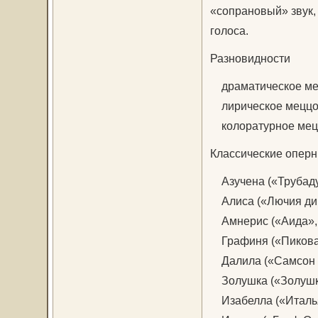
«сопрановый» звук,
голоса.
Разновидности
драматическое ме
лирическое меццо-
колоратурное мецц
Классические оперн
Азучена («Трубаду
Алиса («Лючия ди 
Амнерис («Аида», 
Графиня («Пиковая 
Далила («Самсон и
Золушка («Золушка
Изабелла («Италья