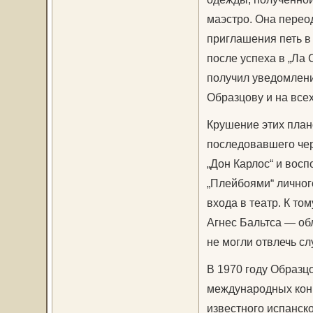
маэстро. Она переод
приглашения петь в
после успеха в „Ла 
получил уведомлени
Образцову и на всех
Крушение этих план
последовавшего чер
„Дон Карлос“ и восп
„Плейбоями“ личного
входа в театр. К т
Агнес Бальтса — об
не могли отвлечь с
В 1970 году Образц
международных конк
известного испанск