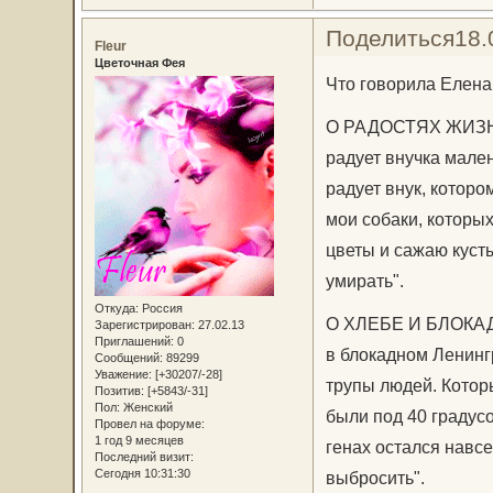
Поделиться
18.
Fleur
Цветочная Фея
Что говорила Елена
О РАДОСТЯХ ЖИЗНИ. 
радует внучка мале
радует внук, которо
мои собаки, которых
цветы и сажаю кусты
умирать".
Откуда:
Россия
О ХЛЕБЕ И БЛОКАД
Зарегистрирован
: 27.02.13
Приглашений:
0
в блокадном Ленингр
Сообщений:
89299
Уважение:
[+30207/-28]
трупы людей. Которы
Позитив:
[+5843/-31]
Пол:
Женский
были под 40 градусо
Провел на форуме:
1 год 9 месяцев
генах остался навсе
Последний визит:
Сегодня 10:31:30
выбросить".