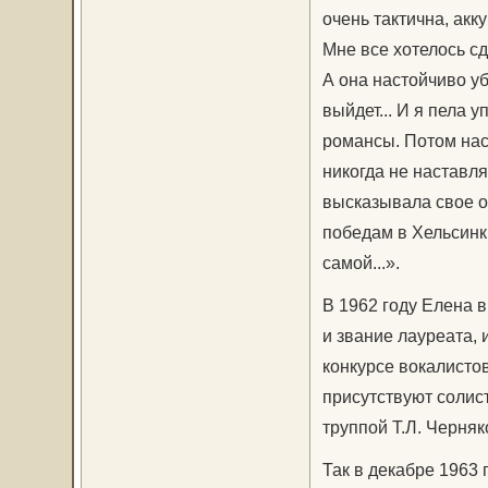
очень тактична, акк
Мне все хотелось сд
А она настойчиво уб
выйдет... И я пела
романсы. Потом нас
никогда не наставля
высказывала свое 
победам в Хельсинк
самой...».
В 1962 году Елена 
и звание лауреата, 
конкурсе вокалисто
присутствуют солис
труппой Т.Л. Черняк
Так в декабре 1963 