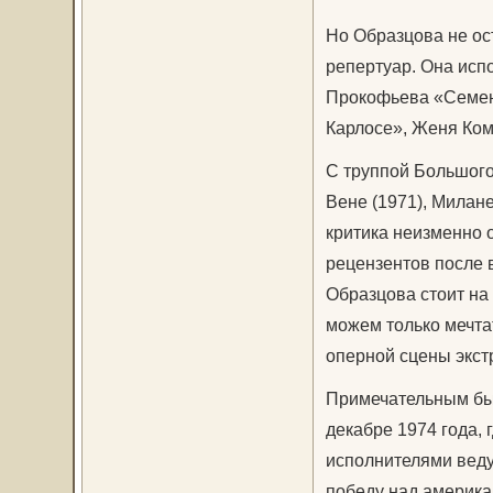
Но Образцова не ос
репертуар. Она исп
Прокофьева «Семен 
Карлосе», Женя Ком
С труппой Большого 
Вене (1971), Милане
критика неизменно 
рецензентов после 
Образцова стоит на
можем только мечтат
оперной сцены экст
Примечательным был
декабре 1974 года,
исполнителями вед
победу над америка