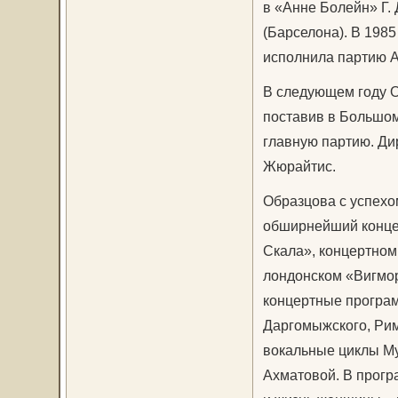
в «Анне Болейн» Г.
(Барселона). В 1985
исполнила партию А
В следующем году О
поставив в Большом
главную партию. Ди
Жюрайтис.
Образцова с успехо
обширнейший концер
Скала», концертном
лондонском «Вигмор
концертные програм
Даргомыжского, Рим
вокальные циклы Му
Ахматовой. В прогр