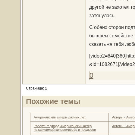
другой не захотел 
затянулась.
С обеих сторон под
бывшем семействе. 
сказать «я тебя лю
[video2=640|360]htt
&id=1082671[/video2
0
Страница:
1
Похожие темы
Американские актеры разных лет.
Актеры - Амер
Роберт Редфорд.Американский актёр,
Актеры - Амер
независимый кинорежиссёр и продюсер