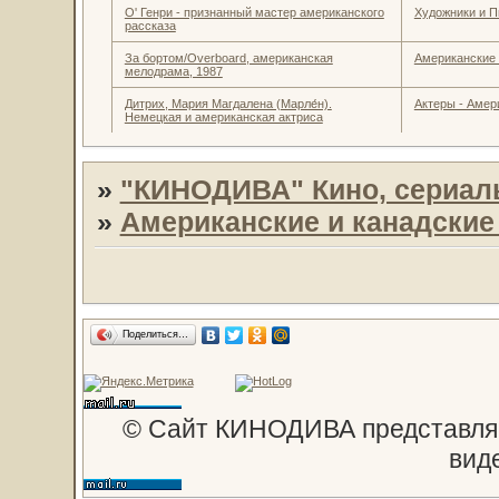
О' Генри - признанный мастер американского
Художники и П
рассказа
За бортом/Overboard, американская
Американские
мелодрама, 1987
Дитрих, Мария Магдалена (Марле́н).
Актеры - Амер
Немецкая и американская актриса
»
"КИНОДИВА" Кино, сериал
»
Американские и канадски
Поделиться…
© Сайт КИНОДИВА представляе
вид