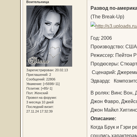
Воительница
Развод по-америк
(The Break-Up)
Год: 2006
Производство: С
Режиссер: Пейтон
Продюсеры: Стюарт 
Зарегистрирован
: 20.02.13
Сценарий: Джереми
Приглашений:
2
Сообщений:
22806
Эдвардс Композит
Уважение:
[+5698/-11]
Позитив:
[+85/-1]
В ролях: Винс Вон,
Пол:
Женский
Провел на форуме:
Джон Фавро, Джейсо
3 месяца 10 дней
Последний визит:
Джон Майкл Хигги
27.11.24 17:32:39
Описание:
Когда Брук и Гэри р
сошлись характерами