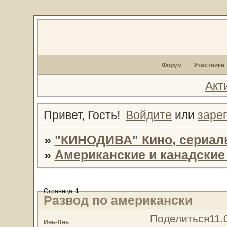
Форум
Участники
Акт
Привет, Гость!
Войдите
или
заре
»
"КИНОДИВА" Кино, сериал
»
Американские и канадски
Страница:
1
Развод по американски
Поделиться
11.
Инь-Янь