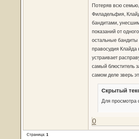
Потеряв всю семью,
Филадельфия, Клайд
бандитами, унесшим
показаний от одного
остальные бандиты 
правосудия Клайда н
устраивает расправу
самый блюститель з
самом деле зверь эт
Скрытый тек
Для просмотра с
0
Страница:
1