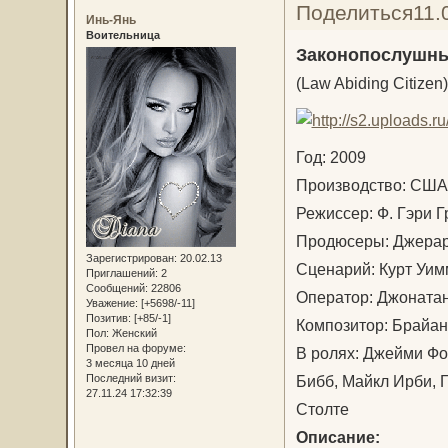
Поделиться
11.
Инь-Янь
Воительница
Законопослушны
(Law Abiding Citizen)
Год: 2009
Производство: С
Режиссер: Ф. Гэри
Продюсеры: Джерар
Зарегистрирован
: 20.02.13
Сценарий: Курт У
Приглашений:
2
Сообщений:
22806
Оператор: Джонат
Уважение:
[+5698/-11]
Позитив:
[+85/-1]
Композитор: Брайа
Пол:
Женский
Провел на форуме:
В ролях: Джейми Фо
3 месяца 10 дней
Бибб, Майкл Ирби, 
Последний визит:
27.11.24 17:32:39
Столте
Описание: