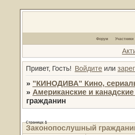
Форум
Участники
Акт
Привет, Гость!
Войдите
или
заре
»
"КИНОДИВА" Кино, сериал
»
Американские и канадски
гражданин
Страница:
1
Законопослушный граждани