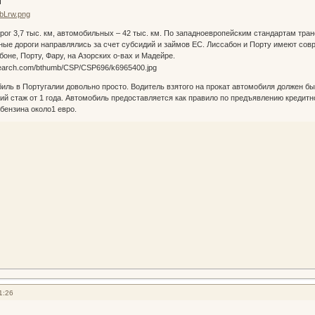
и
рог 3,7 тыс. км, автомобильных – 42 тыс. км. По западноевропейским стандартам тра
ные дороги направлялись за счет субсидий и займов ЕС. Лиссабон и Порту имеют с
оне, Порту, Фару, на Азорских о-вах и Мадейре.
биль в Португалии довольно просто. Водитель взятого на прокат автомобиля должен бы
кий стаж от 1 года. Автомобиль предоставляется как правило по предъявлению кредит
бензина около1 евро.
1:26