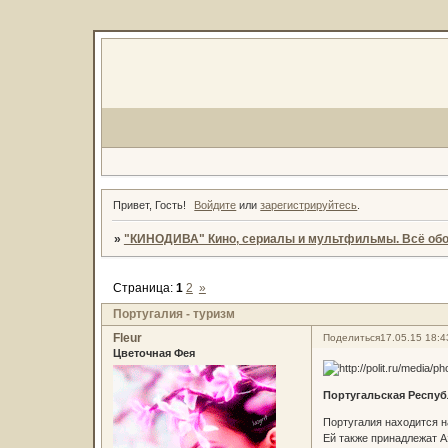
Привет, Гость!
Войдите
или
зарегистрируйтесь
.
»
"КИНОДИВА" Кино, сериалы и мультфильмы. Всё обо
Страница:
1
2
»
Португалия - туризм
Fleur
Поделиться
17.05.15 18:4
Цветочная Фея
Португальская Респуб
Португалия находится н
Ей также принадлежат А