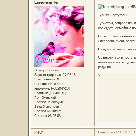
Цветочная Фея
Туризм Португалии
Туристам, отправляющим
обсуждать семейные пр
Нельзя также ставить п
Лиссабона очень болезн
В случае незнания порт
Остановиться в португа
ценными архитектурными
радушие.
Откуда:
Россия
0
Зарегистрирован
: 27.02.13
Приглашений:
0
Сообщений:
89294
Уважение:
[+30204/-28]
Позитив:
[+5840/-31]
Пол:
Женский
Провел на форуме:
1 год 9 месяцев
Последний визит:
Сегодня 03:05:03
Fleur
Поделиться
17.05.15 18:4