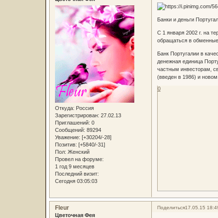
Банки и деньги Португа
С 1 января 2002 г. на 
обращаться в обменные 
Банк Португалии в каче
денежная единица Порту
частным инвесторам, с
(введен в 1986) и новом
0
Откуда:
Россия
Зарегистрирован
: 27.02.13
Приглашений:
0
Сообщений:
89294
Уважение:
[+30204/-28]
Позитив:
[+5840/-31]
Пол:
Женский
Провел на форуме:
1 год 9 месяцев
Последний визит:
Сегодня 03:05:03
Fleur
Поделиться
17.05.15 18:4
Цветочная Фея