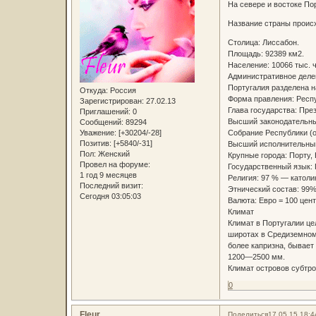
На севере и востоке По
Название страны происхо
Столица: Лиссабон.
Площадь: 92389 км2.
Население: 10066 тыс. ч
Административное деле
Португалия разделена на
Откуда:
Россия
Форма правления: Респ
Зарегистрирован
: 27.02.13
Глава государства: През
Приглашений:
0
Высший законодательны
Сообщений:
89294
Собрание Республики (о
Уважение:
[+30204/-28]
Позитив:
[+5840/-31]
Высший исполнительный
Пол:
Женский
Крупные города: Порту, 
Провел на форуме:
Государственный язык: 
1 год 9 месяцев
Религия: 97 % — католи
Последний визит:
Этнический состав: 99
Сегодня 03:05:03
Валюта: Евро = 100 цен
Климат
Климат в Португалии цел
широтах в Средиземномо
более капризна, бывает
1200—2500 мм.
Климат островов субтро
0
Fleur
Поделиться
17.05.15 18:4