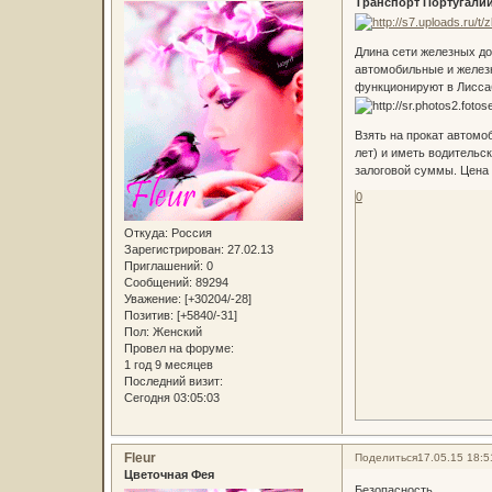
Транспорт Португали
Длина сети железных до
автомобильные и желез
функционируют в Лиссаб
Взять на прокат автомо
лет) и иметь водительс
залоговой суммы. Цена 
0
Откуда:
Россия
Зарегистрирован
: 27.02.13
Приглашений:
0
Сообщений:
89294
Уважение:
[+30204/-28]
Позитив:
[+5840/-31]
Пол:
Женский
Провел на форуме:
1 год 9 месяцев
Последний визит:
Сегодня 03:05:03
Fleur
Поделиться
17.05.15 18:5
Цветочная Фея
Безопасность