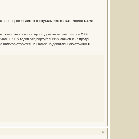
е всего производить в португальских банках, можно также
имеет исключительное право денежной эмиссии. До 2002
чале 1990-х годов ряд португальских банков был продан
 налогов строится на налоге на добавленную стоимость
6