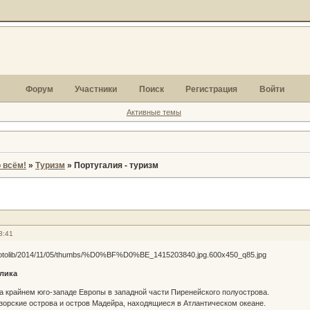
Форум
Участники
Поиск
Регистрация
Войти
Активные темы
 всём!
»
Туризм
»
Португалия - туризм
3:41
лика
а крайнем юго-западе Европы в западной части Пиренейского полуострова.
зорские острова и остров Мадейра, находящиеся в Атлантическом океане.