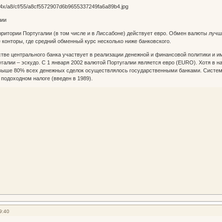
лии
территории Португалии (в том числе и в Лиссабоне) действует евро. Обмен валюты лучш
конторы, где средний обменный курс несколько ниже банковского.
стве центрального банка участвует в реализации денежной и финансовой политики и 
галии – эскудо. С 1 января 2002 валютой Португалии является евро (EURO). Хотя в на
выше 80% всех денежных сделок осуществлялось государственными банками. Система
 подоходном налоге (введен в 1989).
9:40