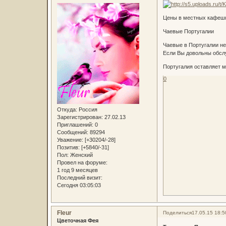
Цены в местных кафешк
Чаевые Португалии
Чаевые в Португалии не
Если Вы довольны обслу
Португалия оставляет м
0
Откуда:
Россия
Зарегистрирован
: 27.02.13
Приглашений:
0
Сообщений:
89294
Уважение:
[+30204/-28]
Позитив:
[+5840/-31]
Пол:
Женский
Провел на форуме:
1 год 9 месяцев
Последний визит:
Сегодня 03:05:03
Fleur
Поделиться
17.05.15 18:5
Цветочная Фея