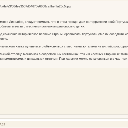
ся в Лиссабон, следует помнить, что в этом городе, да и на территории всей Португа
облемы и вести с местными жителями разговоры о детях.
од сомнение историческое величие страны, сравнивать португальцев с их соседями-
енно.
угальского языка лучше всего объясняться с местными жителями на английском, фра
льской столице можно как в современных гостиницах, так и в частных старинных за
 памятниками, и шикарными отелями. При желании можно остановиться и в частных 
7:27