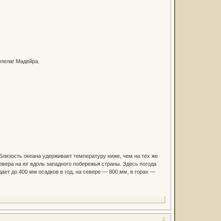
ипелаг Мадейра.
. Близость океана удерживает температуру ниже, чем на тех же
ера на юг вдоль западного побережья страны. Здесь погода
ает до 400 мм осадков в год, на севере — 800 мм, в горах —
2