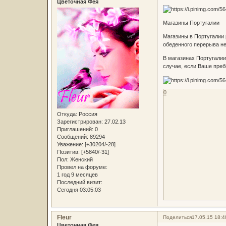
Цветочная Фея
Магазины Португалии
Магазины в Португалии р
обеденного перерыва нет
В магазинах Португалии
случае, если Ваше преб
0
Откуда:
Россия
Зарегистрирован
: 27.02.13
Приглашений:
0
Сообщений:
89294
Уважение:
[+30204/-28]
Позитив:
[+5840/-31]
Пол:
Женский
Провел на форуме:
1 год 9 месяцев
Последний визит:
Сегодня 03:05:03
Fleur
Поделиться
17.05.15 18:4
Цветочная Фея