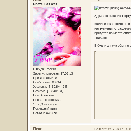
Цветочная Фея
Здравоохранение Порту
Медицинская помощь в П
наступлении страхового
придется на месте опла
долларов.
В будни аптеки обычно от
0
Откуда:
Россия
Зарегистрирован
: 27.02.13
Приглашений:
0
Сообщений:
89294
Уважение:
[+30204/-28]
Позитив:
[+5840/-31]
Пол:
Женский
Провел на форуме:
1 год 9 месяцев
Последний визит:
Сегодня 03:05:03
Fleur
Поделиться
17.05.15 18:4