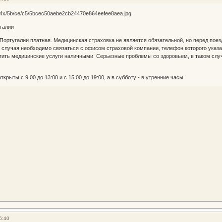
галии
ортугалии платная. Медицинская страховка не является обязательной, но перед пое
 случая необходимо связаться с офисом страховой компании, телефон которого указан 
тить медицинские услуги наличными. Серьезные проблемы со здоровьем, в таком случа
крыты с 9:00 до 13:00 и с 15:00 до 19:00, а в субботу - в утренние часы.
6:40