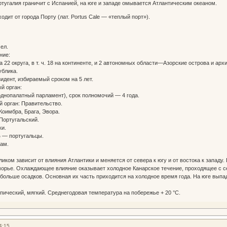
ртугалия граничит с Испанией, на юге и западе омывается Атлантическим океаном.
дит от города Порту (лат. Portus Cale — «теплый порт»).
ел.
ние:
 22 округа, в т. ч. 18 на континенте, и 2 автономных области—Азорские острова и арх
ублика.
идент, избираемый сроком на 5 лет.
й орган:
днопалатный парламент), срок полномочий — 4 года.
 орган: Правительство.
Коимбра, Брага, Эвора.
Португальский.
ки.
% — португальцы.
там.
иком зависит от влияния Атлантики и меняется от севера к югу и от востока к западу
рье. Охлаждающее влияние оказывает холодное Канарское течение, проходящее с сев
 больше осадков. Основная их часть приходится на холодное время года. На юге выпад
пический, мягкий. Среднегодовая температура на побережье + 20 °С.
4:15