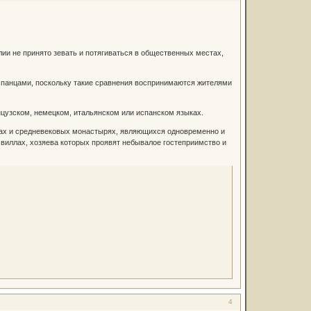
лии не принято зевать и потягиваться в общественных местах,
испанцами, поскольку такие сравнения воспринимаются жителями
нцузском, немецком, итальянском или испанском языках.
мках и средневековых монастырях, являющихся одновременно и
виллах, хозяева которых проявят небывалое гостеприимство и
4