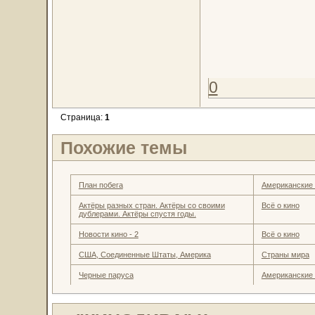
0
Страница:
1
Похожие темы
План побега
Американские
Актёры разных стран. Актёры со своими
Всё о кино
дублерами. Актёры спустя годы.
Новости кино - 2
Всё о кино
США, Соединенные Штаты, Америка
Страны мира
Черные паруса
Американские