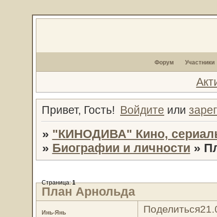
Форум
Участники
Акт
Привет, Гость!
Войдите
или
заре
»
"КИНОДИВА" Кино, сериал
»
Биографии и личности
»
П
Страница:
1
План Арнольда
Поделиться
21.
Инь-Янь