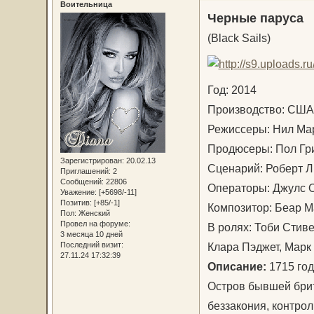
Воительница
Черные паруса
(Black Sails)
Год: 2014
Производство: СШ
Режиссеры: Нил Мар
Продюсеры: Пол Гр
Зарегистрирован
: 20.02.13
Сценарий: Роберт Л
Приглашений:
2
Сообщений:
22806
Операторы: Джулс О
Уважение:
[+5698/-11]
Позитив:
[+85/-1]
Композитор: Беар 
Пол:
Женский
Провел на форуме:
В ролях: Тоби Стиве
3 месяца 10 дней
Клара Пэджет, Марк
Последний визит:
27.11.24 17:32:39
Описание:
1715 год
Остров бывшей бри
беззакония, контро