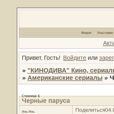
Форум
Участники
Акт
Привет, Гость!
Войдите
или
заре
»
"КИНОДИВА" Кино, сериал
»
Американские сериалы
»
Ч
Страница:
1
Черные паруса
Поделиться
04.
Инь-Янь