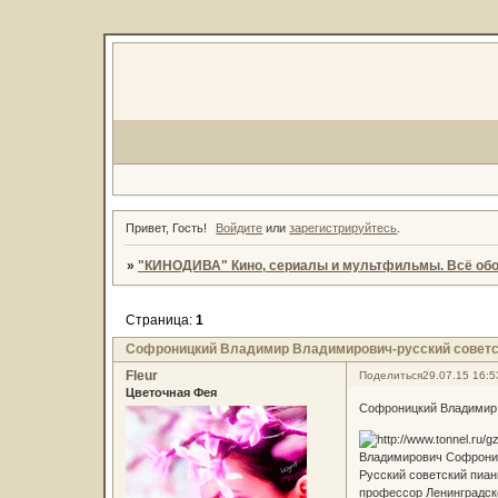
Привет, Гость!
Войдите
или
зарегистрируйтесь
.
»
"КИНОДИВА" Кино, сериалы и мультфильмы. Всё обо
Страница:
1
Софроницкий Владимир Владимирович-русский советск
Fleur
Поделиться
29.07.15 16:5
Цветочная Фея
Софроницкий Владимир 
Владимирович Софроницк
Русский советский пиани
профессор Ленинградск