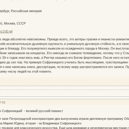
тербург, Российская империя
лет), Москва, СССР
е люди абсолютно невозможны. Прежде всего, это актеры-трагики и пианисты-романт
себе исключительную душевную хрупкость и уникальную духовную стойкость, а в своем
м в блокаду. Его полумертвого вывезли из осажденного города в Москву. Он выступа
айком записывали на концертах. Его никогда не снимало телевидение, потому что у С
с 20-х годов знал весь мир, а Рихтер называл его Богом фортепиано. После него остал
здано до сих пор. На примере Софроницкого учились быть мыслящими, чувствующими 
я о нем написаны книги, диссертации, по всему миру распространяются его записи. 
ему числу людей на этой планете.
7:52
 Софроницкий - великий русский пианист
м зале Петроградской консерватории два выпускника играли дипломную программу Оба
за Марию Юдину, вторая - за Владимира Софроницкого.
 трудное для классического искусства. Еще шла кровавая и нечеловечески жестокая 