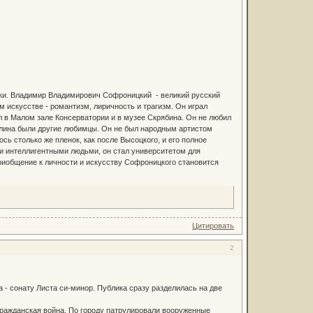
ики. Владимир Владимирович Софроницкий - великий русский
 искусстве - романтизм, лиричность и трагизм. Он играл
л в Малом зале Консерватории и в музее Скрябина. Он не любил
талина были другие любимцы. Он не был народным артистом
ось столько же пленок, как после Высоцкого, и его полное
и интеллигентными людьми, он стал университетом для
Приобщение к личности и искусству Софроницкого становится
Цитировать
2
 - сонату Листа си-минор. Публика сразу разделилась на две
гражданская война. По городу патрулировали вооруженные