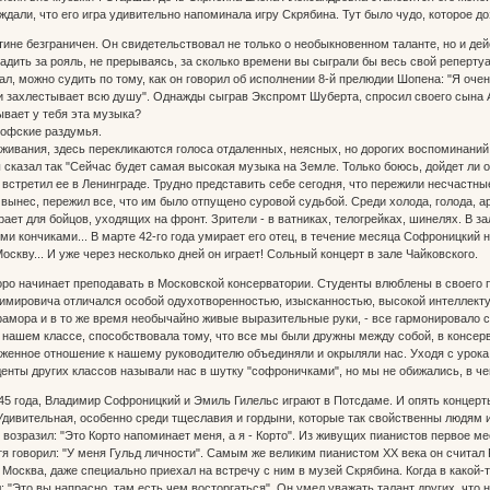
дали, что его игра удивительно напоминала игру Скрябина. Тут было чудо, которое до
тине безграничен. Он свидетельствовал не только о необыкновенном таланте, но и 
адить за рояль, не прерываясь, за сколько времени вы сыграли бы весь свой репертуар
ал, можно судить по тому, как он говорил об исполнении 8-й прелюдии Шопена: "Я оче
и захлестывает всю душу". Однажды сыграв Экспромт Шуберта, спросил своего сына 
ывает у тебя эта музыка?
ософские раздумья.
реживания, здесь перекликаются голоса отдаленных, неясных, но дорогих воспоминани
 сказал так "Сейчас будет самая высокая музыка на Земле. Только боюсь, дойдет ли он
 встретил ее в Ленинграде. Трудно представить себе сегодня, что пережили несчастн
вынес, пережил все, что им было отпущено суровой судьбой. Среди холода, голода, а
ет для бойцов, уходящих на фронт. Зрители - в ватниках, телогрейках, шинелях. В зал
и кончиками... В марте 42-го года умирает его отец, в течение месяца Софроницкий не 
оскву... И уже через несколько дней он играет! Сольный концерт в зале Чайковского.
коро начинает преподавать в Московской консерватории. Студенты влюблены в своего 
мировича отличался особой одухотворенностью, изысканностью, высокой интеллекту
амора и в то же время необычайно живые выразительные руки, - все гармонировало с
 нашем классе, способствовала тому, что все мы были дружны между собой, в консер
женное отношение к нашему руководителю объединяли и окрыляли нас. Уходя с урока,
енты других классов называли нас в шутку "софроничками", но мы не обижались, в че
45 года, Владимир Софроницкий и Эмиль Гилельс играют в Потсдаме. И опять концерты
дивительная, особенно среди тщеславия и гордыни, которые так свойственны людям ис
 возразил: "Это Корто напоминает меня, а я - Корто". Из живущих пианистов первое м
тя говорил: "У меня Гульд личности". Самым же великим пианистом XX века он считал
Москва, даже специально приехал на встречу с ним в музей Скрябина. Когда в какой-т
; "Это вы напрасно, там есть чем восторгаться". Он умел уважать талант других, что 