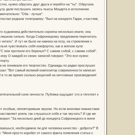
но, нужно обругать друг друга и перейти на "ты". Обругали.
йгаузу дали послушать запись пьесы Моцарта в исполнении
амечательно: "Оба - лучше".
послал родным телеграмму: "Был на концерте Гарри, счастлив,
о художника действительно скроена несколько иначе, она
т, слишком сильно. Когда Софроницкому предложили перечитать
о читать". И тут не было ни намека на позу, на стремление к
ельзя чувствовать себя комфортно, как в мягком купе
С кем протекли его боренья? С самим собой, с самим собой".
игру О каждой из своих записей говорил: "Это все нужно
порту.
гда не понимали его творчество. Однажды по радио прослушал
азал: "Вот самый великий композитор современности написал
И в то же время сколько рецензий на ничтожные произведения!
ритягательной силе личности. Публика ощущает это и тяготеет к
ет особым, неповторимым звуком. Но если многими пианистами
заставляет рояль так слушаться себя и так звучать? И где же
оворил: "За несколько дней до концерта Софроницкого в меня
ываешься, необходимое ли для человека качество - доброта?" В
л: "Меня просто коробит от самого факта появления статьи с