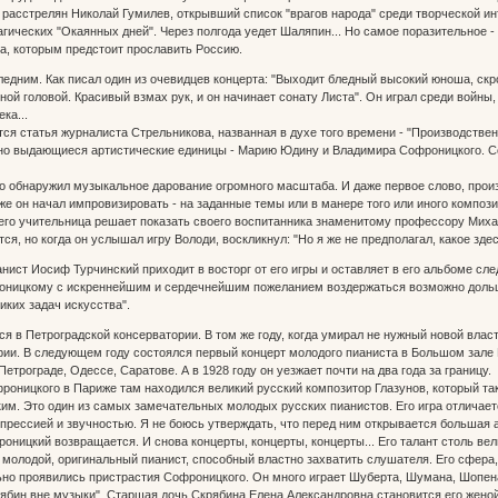
 расстрелян Николай Гумилев, открывший список "врагов народа" среди творческой и
агических "Окаянных дней". Через полгода уедет Шаляпин... Но самое поразительное -
а, которым предстоит прославить Россию.
едним. Как писал один из очевидцев концерта: "Выходит бледный высокий юноша, скро
ой головой. Красивый взмах рук, и он начинает сонату Листа". Он играл среди войны, 
ка...
тся статья журналиста Стрельникова, названная в духе того времени - "Производств
рно выдающиеся артистические единицы - Марию Юдину и Владимира Софроницкого. С
 обнаружил музыкальное дарование огромного масштаба. И даже первое слово, произ
зже он начал импровизировать - на заданные темы или в манере того или иного композ
 его учительница решает показать своего воспитанника знаменитому профессору Миха
я, но когда он услышал игру Володи, воскликнул: "Но я же не предполагал, какое здес
анист Иосиф Турчинский приходит в восторг от его игры и оставляет в его альбоме 
оницкому с искреннейшим и сердечнейшим пожеланием воздержаться возможно дольше 
иких задач искусства".
я в Петроградской консерватории. В том же году, когда умирал не нужный новой влас
ии. В следующем году состоялся первый концерт молодого пианиста в Большом зале
етрограде, Одессе, Саратове. А в 1928 году он уезжает почти на два года за границу.
роницкого в Париже там находился великий русский композитор Глазунов, который так 
. Это один из самых замечательных молодых русских пианистов. Его игра отличает
прессией и звучностью. Я не боюсь утверждать, что перед ним открывается большая 
роницкий возвращается. И снова концерты, концерты, концерты... Его талант столь ве
, молодой, оригинальный пианист, способный властно захватить слушателя. Его сфера,
но проявились пристрастия Софроницкого. Он много играет Шуберта, Шумана, Шопена,
крябин вне музыки". Старшая дочь Скрябина Елена Александровна становится его женой