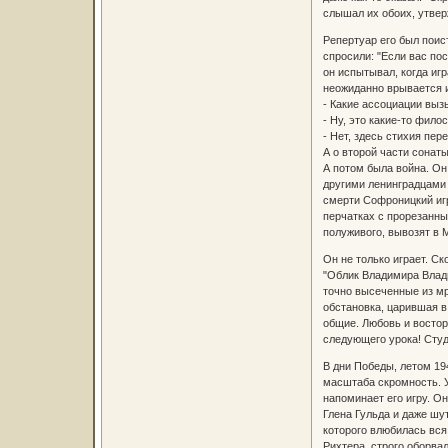
слышал их обоих, утверж
Репертуар его был поис
спросили: "Если вас пос
он испытывал, когда игр
неожиданно врывается 
- Какие ассоциации выз
- Ну, это какие-то фил
- Нет, здесь стихия пе
А о второй части сонаты
А потом была война. Он
другими ленинградцами 
смерти Софроницкий игра
перчатках с прорезанным
полуживого, вывозят в М
Он не только играет. С
"Облик Владимира Влади
точно высеченные из мр
обстановка, царившая в
общие. Любовь и востор
следующего урока! Студ
В дни Победы, летом 19
масштаба скромность. У
напоминает его игру. Он
Глена Гульда и даже шу
которого влюбилась вся 
Рихтера, строго оборвал