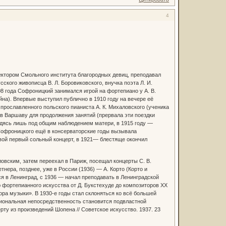
4
ектором Смольного института благородных девиц, преподавал
кого живописца В. Л. Боровиковского, внучка поэта Л. И.
908 года Софроницкий занимался игрой на фортепиано у А. В.
на). Впервые выступил публично в 1910 году на вечере её
 прославленного польского пианиста А. К. Михаловского (ученика
 в Варшаву для продолжения занятий (прервала эти поездки
дясь лишь под общим наблюдением матери, в 1915 году —
а Софроницкого ещё в консерваторские годы вызывала
 свой первый сольный концерт, в 1921— блестяще окончил
ловским, затем переехал в Париж, посещал концерты С. В.
тнера, позднее, уже в России (1936) — А. Корто (Корто и
я в Ленинград, с 1936 — начал преподавать в Ленинградской
 фортепианного искусства от Д. Букстехуде до композиторов XX
ора музыки». В 1930-е годы стал склоняться ко всё большей
циональная непосредственность становится подвластной
ту из произведений Шопена // Советское искусство. 1937. 23