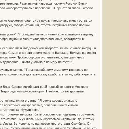
нтеллигенции. Рахманинов навсегда покинул Россию, Бунин
 зал консерватории был переполнен. Слушатели знали - играют
мно кланяется, садится за рояль и несколько минут остается
разрухи, голода, отчаяния, страха, безумных планов полной
енный успех": "Последний выпуск нашей консерватории выдвинул
офроницкий не любит холодного волнения, бесстрастных
несенное им в младенческом возрасте, было не какое-нибудь, а
итора. Семья его в это время живет в Варшаве, Володю начинают
йловскому Профессор долго отказывался, говорил, что с
ь дарование! Такого ученика я не могу не взять".
следующую запись: "Талантливейшему и милому товарищу по
от концертной деятельности, а работать умно, дабы укрепить
ти Блок, Софроницкий дает свой первый концерт в Москве в
 Петроградской консерватории. Начинаются гастрольные
откликнулся на его игру: "Я очень хорошо знаком-с
ся артистической зрелостью, совершенной техникой,
артистическая будущность".
лик, что никем не может быть оспорен или подвергнут сомнению.
 его стихия - музыкальный микрокосмос Скрябина". Да, к этому
 Листа, Бетховена, но на первое место ставит Скрябина. Он
. Сам Софроницкий никогда не слышал игру Скрябина, но те, кто