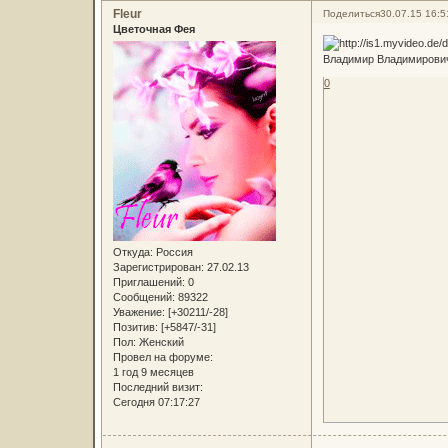
Fleur
Поделиться
30.07.15 16:5
Цветочная Фея
Владимир Владимирович
0
Откуда:
Россия
Зарегистрирован
: 27.02.13
Приглашений:
0
Сообщений:
89322
Уважение:
[+30211/-28]
Позитив:
[+5847/-31]
Пол:
Женский
Провел на форуме:
1 год 9 месяцев
Последний визит:
Сегодня 07:17:27