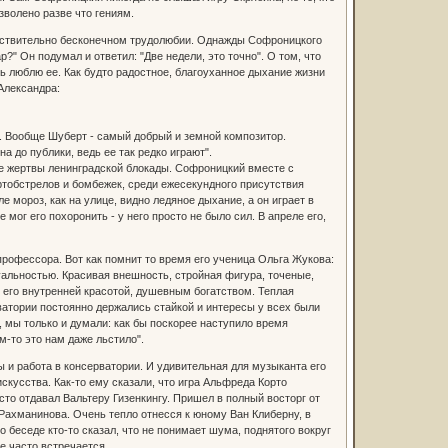
зволено разве что гениям.
действительно бесконечном трудолюбии. Однажды Софроницкого
?" Он подумал и ответил: "Две недели, это точно". О том, что
нь люблю ее. Как будто радостное, благоуханное дыхание жизни
Александра:
й. Вообще Шуберт - самый добрый и земной композитор.
а до публики, ведь ее так редко играют".
ые жертвы ленинградской блокады. Софроницкий вместе с
ртобстрелов и бомбежек, среди ежесекундного присутствия
е мороз, как на улице, видно ледяное дыхание, а он играет в
мог его похоронить - у него просто не было сил. В апреле его,
профессора. Вот как помнит то время его ученица Ольга Жукова:
альностью. Красивая внешность, стройная фигура, точеные,
 его внутренней красотой, душевным богатством. Теплая
ватории постоянно держались стайкой и интересы у всех были
 мы только и думали: как бы поскорее наступило время
м-то это нам даже льстило".
 и работа в консерватории. И удивительная для музыканта его
кусства. Как-то ему сказали, что игра Альфреда Корто
есто отдавал Вальтеру Гизенкингу. Пришел в полный восторг от
 Рахманинова. Очень тепло отнесся к юному Ван Клиберну, в
о беседе кто-то сказал, что не понимает шума, поднятого вокруг
не часто встречается.