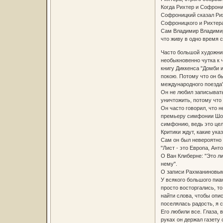
Когда Рихтер и Софрониц
Софроницкий сказал Рих
Софроницкого и Рихтера
Сам Владимир Владимиро
что живу в одно время с
Часто большой художник
необыкновенно чутка к 
книгу Диккенса "Домби и
покою. Потому что он б
международного поезда"
Он не любил записывать
уничтожить, потому что 
Он часто говорил, что 
премьеру симфонии Шост
симфонию, ведь это цел
Критики ждут, какие ука
Сам он был невероятно 
"Лист - это Европа, Ант
О Ван Клиберне: "Это ли
нему".
О записи Рахманиновым 
У всякого большого пи
просто восторгались, то
найти слова, чтобы опи
поселялась радость, я с
Его любили все. Глаза,
руках он держал газету 