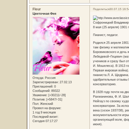
Fleur
Поделиться
30.07.15 16:5
Цветочная Фея
Софроницкий Владимир
8 мая (25 апреля) 1901 г
Пианист, педагог.
Родился 25 апреля 1901
там физику и математик
Боровиковского и дочь ю
Лебедевой–Гецевич (мат
учеников и сразу был от
И. Мошелеса). В 1913 г
Первая мировая война)
пианиста Л. А. Щедрина
Откуда:
Россия
одобрительные отзывы В
Зарегистрирован
: 27.02.13
консерваторию.
Приглашений:
0
Сообщений:
89322
В 1928 году почти на д
Уважение:
[+30211/-28]
Рахманинова, Ф. И. Шаля
Позитив:
[+5847/-31]
Нейгауз по своему худо
Пол:
Женский
консерватории. За испо
Провел на форуме:
века (сезон 1937/38), 
1 год 9 месяцев
монументальности игры,
Последний визит:
организующей воле, фор
Сегодня 07:17:27
июня).