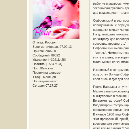
рабочие и матросы, уже
заканчивал рукопись тр
два выдающихся талант
Софроницкий играл посл
неподвижным, с опущенн
переделки мира и челове
На другой день появляе
на эстраду две бесспо
Откуда:
Россия
сокровищ прошлого..."
Зарегистрирован
: 27.02.13
Софроницкий очень рано
Приглашений:
0
- "лояль". Немногим по
Сообщений:
89322
учить музыке, и вскоре
Уважение:
[+30211/-28]
маленькими не занимаетс
Позитив:
[+5847/-31]
Пол:
Женский
Известный в те годы пи
Провел на форуме:
искусству Володе Софр
1 год 9 месяцев
свои силы и дух для вел
Последний визит:
Сегодня 07:17:27
После Варшавы он учитс
Малом зале консерватор
выступления в Москве, П
Во время гастролей Соф
Владимиром Софроницким
проникновенностью, экс
В январе 1930 года Соф
"Вот прекрасный, яркий
времени уже окончатель
даже как-то сказал: "С