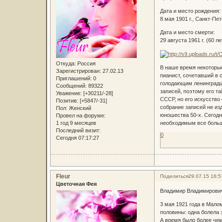
Дата и место рождения:
8 мая 1901 г., Санкт-Пе
Дата и место смерти:
29 августа 1961 г. (60 
Откуда:
Россия
В наше время некоторы
Зарегистрирован
: 27.02.13
пианист, сочетавший в 
Приглашений:
0
голодающим ленинградца
Сообщений:
89322
записей, поэтому его т
Уважение:
[+30211/-28]
СССР, но его искусство 
Позитив:
[+5847/-31]
собрание записей не и
Пол:
Женский
юношества 50-х. Сегодн
Провел на форуме:
необходимым все больш
1 год 9 месяцев
Последний визит:
0
Сегодня 07:17:27
Fleur
Поделиться
29.07.15 16:5
Цветочная Фея
Владимир Владимирович
3 мая 1921 года в Мало
половины: одна болела 
А время было более чем