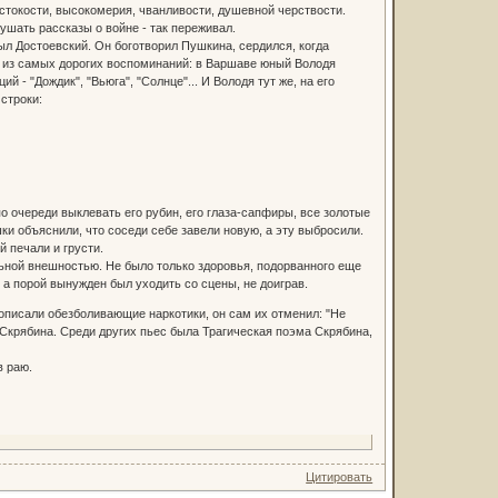
стокости, высокомерия, чванливости, душевной черствости.
лушать рассказы о войне - так переживал.
л Достоевский. Он боготворил Пушкина, сердился, когда
но из самых дорогих воспоминаний: в Варшаве юный Володя
- "Дождик", "Вьюга", "Солнце"... И Володя тут же, на его
строки:
о очереди выклевать его рубин, его глаза-сапфиры, все золотые
и объяснили, что соседи себе завели новую, а эту выбросили.
й печали и грусти.
ьной внешностью. Не было только здоровья, подорванного еще
а порой вынужден был уходить со сцены, не доиграв.
рописали обезболивающие наркотики, он сам их отменил: "Не
 Скрябина. Среди других пьес была Трагическая поэма Скрябина,
в раю.
Цитировать