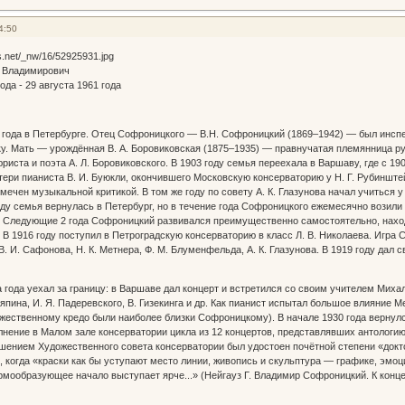
4:50
 Владимирович
ода - 29 августа 1961 года
 года в Петербурге. Отец Софроницкого — В.Н. Софроницкий (1869–1942) — был инсп
у. Мать — урождённая В. А. Боровиковская (1875–1935) — правнучатая племянница русс
риста и поэта А. Л. Боровиковского. В 1903 году семья переехала в Варшаву, где с 1
ери пианиста В. И. Буюкли, окончившего Московскую консерваторию у Н. Г. Рубинштей
мечен музыкальной критикой. В том же году по совету А. К. Глазунова начал учиться у
оду семья вернулась в Петербург, но в течение года Софроницкого ежемесячно возили
. Следующие 2 года Софроницкий развивался преимущественно самостоятельно, нахо
. В 1916 году поступил в Петроградскую консерваторию в класс Л. В. Николаева. Игр
. И. Сафонова, Н. К. Метнера, Ф. М. Блуменфельда, А. К. Глазунова. В 1919 году дал
ва года уехал за границу: в Варшаве дал концерт и встретился со своим учителем Миха
пина, И. Я. Падеревского, В. Гизекинга и др. Как пианист испытал большое влияние Ме
жественному кредо были наиболее близки Софроницкому). В начале 1930 года вернулс
лнение в Малом зале консерватории цикла из 12 концертов, представлявших антологию
решением Художественного совета консерватории был удостоен почётной степени «докт
 когда «краски как бы уступают место линии, живопись и скульптура — графике, эмо
мообразующее начало выступает ярче...» (Нейгауз Г. Владимир Софроницкий. К концер