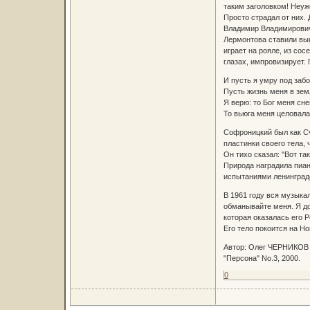
таким заголовком! Неуж
Просто страдал от них. 
Владимир Владимирович 
Лермонтова ставили выш
играет на рояле, из сос
глазах, импровизирует.
И пусть я умру под забо
Пусть жизнь меня в зем
Я верю: то Бог меня сне
То вьюга меня целовала
Софроницкий был как Сч
пластинки своего тела,
Он тихо сказал: "Вот та
Природа наградила пиан
испытаниями ленинградс
В 1961 году вся музыка
обманывайте меня. Я до
которая оказалась его 
Его тело покоится на Но
Автор: Олег ЧЕРНИКОВ
"Персона" No.3, 2000.
0