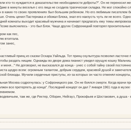
ели кто-то нуждается в доказательстве необходимости доброты?". Он не переносил же
Даже в минуты веселья с его лица не сходила трагическая складка. Не мог спокойно с
в каких-то своих проявлениях был большим ребенком. Но его любимым писателем бы
е. Очень ценил Пастернака и обожал Блока, знал его наизусть чуть ли не всего. Од
едней комнаты выходит красивый мужчина и начинает предлагать ему темы импровизаций 
 Позже выяснилось - это был Блок. Чаще других Софроницкий повторял пронзительные 
ром как пес,
лю втоптала.
гом занес,
.
астливый принц из сказки Оскара Уайльда. Тот принц-скульптура позволил ласточке п
 чтобы раздать нищим. Однажды во дворе дома пианист увидел орущую кошку Мальчишк
к и меня..." Не договорил, не высказался до конца - унес с собой тайну своей постоянно
иста щедро всем: огромным талантом, добрым сердцем, красивой душой и замечател
кой блокады. Мучили сердечные приступы, из-за которых он часто отменял концерты, 
льная Москва содрогнулась: у Софроницкого рак. Он не боялся смерти. Когда врачи п
лжен все претерпеть до конца". Последний концерт он дал 7 января 1961 года в музее
Реквиемом.
водевичьем, там же, где Рихтер, Оборин, Нейгауз, Прокофьев и Шостакович, а душа - 