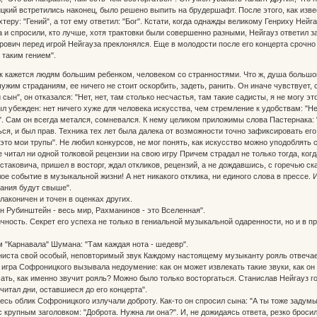
кий встретились наконец, было решено выпить на брудершафт. После этого, как извест
теру: "Гений", а тот ему ответил: "Бог". Кстати, когда однажды великому Генриху Не
 и спросили, кто лучше, хотя трактовки были совершенно разными, Нейгауз ответил з
вич перед игрой Нейгауза преклонялся. Еще в молодости после его концерта срочно 
 таким гением".
 кажется людям большим ребенком, человеком со странностями. Что ж, душа большог
чужим страданиям, ее ничего не стоит оскорбить, задеть, ранить. Он иначе чувствуе
 сын", он отказался: "Нет, нет, там столько несчастья, там такие садисты, я не могу эт
ыл убежден: нет ничего хуже для человека искусства, чем стремление к удобствам: "Н
. Сам он всегда метался, сомневался. К нему целиком приложимы слова Пастернака: "
ся, и был прав. Техника тех лет была далека от возможности точно зафиксировать его 
это мои трупы". Не любил конкурсов, не мог понять, как искусство можно уподоблять с
не читал ни одной толковой рецензии на свою игру Причем страдал не только тогда, ко
аковича, пришел в восторг, ждал откликов, рецензий, а не дождавшись, с горечью ск
ое событие в музыкальной жизни! А нет никакого отклика, ни единого слова в прессе. 
зания будут свыше".
лаконичен и точен в оценках других.
он Рубинштейн - весь мир, Рахманинов - это Вселенная".
чность. Секрет его успеха не только в гениальной музыкальной одаренности, но и в п
"Карнавала" Шумана: "Там каждая нота - шедевр".
аниста свой особый, неповторимый звук Каждому настоящему музыканту рояль отвеча
 игра Софроницкого вызывала недоумение: как он может извлекать такие звуки, как он 
сать, как именно звучит рояль? Можно было только восторгаться. Станислав Нейгауз г
читал дни, оставшиеся до его концерта".
 весь облик Софроницкого излучали доброту. Как-то он спросил сына: "А ты тоже задум
с крупным заголовком: "Доброта. Нужна ли она?". И, не дожидаясь ответа, резко броси