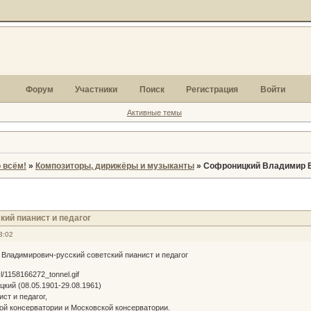
Форум
Участники
Поиск
Регистрация
Войти
Активные темы
 всём!
»
Композиторы, дирижёры и музыканты
»
Софроницкий Владимир В
ий пианист и педагог
3:02
Владимирович-русский советский пианист и педагог
ий (08.05.1901-29.08.1961)
ст и педагог,
ой консерватории и Московской консерватории.