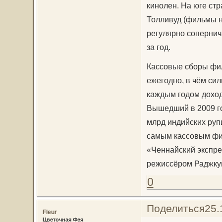
кинолен. На юге ст
Толливуд (фильмы н
регулярно сопернич
за год.
Кассовые сборы фи
ежегодно, в чём си
каждым годом доход
Вышедший в 2009 го
млрд индийских рупи
самым кассовым фил
«Ченнайский экспре
режиссёром Раджку
0
Поделиться
25.
Fleur
Цветочная Фея