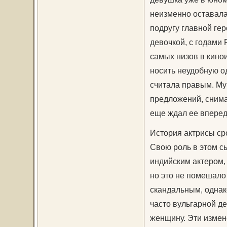
неизменно оставалас
подругу главной ге
девочкой, с годами
самых низов в кино
носить неудобную од
считала правым. Му
предложений, снима
еще ждал ее вперед
История актрисы ср
Свою роль в этом с
индийским актером,
но это не помешало
скандальным, однако
часто вульгарной д
женщину. Эти измене