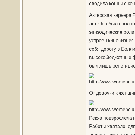
сводила концы с кон
Актерская карьера 
лет. Она была полно
эпизодические роли,
устроен кинобизнес.
себя дорогу в Болл
высокобюджетные фи
был лишь репетицие
От девочки к женщи
Рекха повзрослела н
Работы хватало: едв
девушка уже в юном