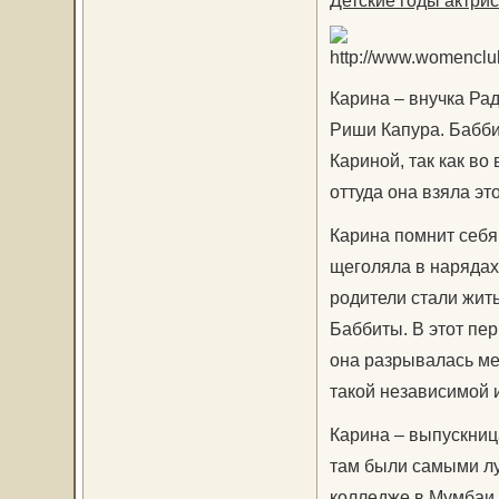
Детские годы актри
Карина – внучка Ра
Риши Капура. Баббит
Кариной, так как во
оттуда она взяла эт
Карина помнит себя,
щеголяла в нарядах
родители стали жить
Баббиты. В этот пе
она разрывалась ме
такой независимой 
Карина – выпускниц
там были самыми лу
колледже в Мумбаи,