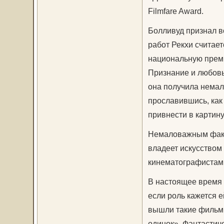
Filmfare Award.
Болливуд признал в
работ Рекхи считае
национальную преми
Признание и любовь
она получила немало
прославившись, как
привнести в картину 
Немаловажным факто
владеет искусством
кинематографистами
В настоящее время 
если роль кажется е
вышли такие фильмы
одинок». Фантастич