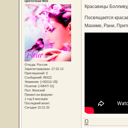
Цветочная Фея
Красавицы Болливуд
Посвящается красав
Махиме, Рани, Прит
Откуда:
Россия
Зарегистрирован
: 27.02.13
Приглашений:
0
Сообщений:
89322
Уважение:
[+30211/-28]
Позитив:
[+5847/-31]
Пол:
Женский
Провел на форуме:
1 год 9 месяцев
Последний визит:
Сегодня 15:21:33
0