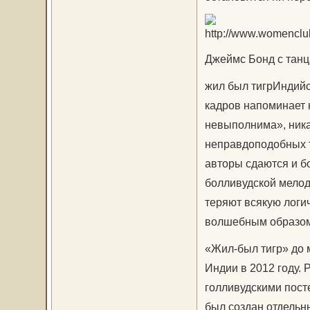
Джеймс Бонд с танц
жил был тигрИндийс
кадров напоминает 
невыполнима», ника
неправдоподобных т
авторы сдаются и б
болливудской мелод
теряют всякую логи
волшебным образом, т
«Жил-был тигр» до
Индии в 2012 году.
голливудскими пост
был создан отдельн