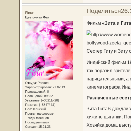
Поделиться
26.
Fleur
Цветочная Фея
Фильм
«Зита и Гит
Сестер Гиту и Зиту
Индийский фильм 19
так поразил зрителе
нарицательными, а 
Откуда:
Россия
кинематографа Инд
Зарегистрирован
: 27.02.13
Приглашений:
0
Сообщений:
89322
Разлученные сест
Уважение:
[+30211/-28]
Позитив:
[+5847/-31]
Зита ГитаВ дождлив
Пол:
Женский
Провел на форуме:
хижине цыганки. Пок
1 год 9 месяцев
Последний визит:
Хозяйка дома, выст
Сегодня 15:21:33