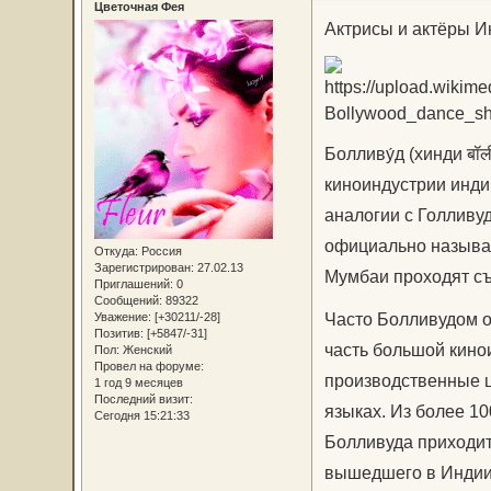
Цветочная Фея
Актрисы и актёры И
Болливу́д (хинди बॉलीवुड, урду بالیوڈ, англ. Bo
киноиндустрии инди
аналогии с Голливу
официально называ
Откуда:
Россия
Зарегистрирован
: 27.02.13
Мумбаи проходят съ
Приглашений:
0
Сообщений:
89322
Часто Болливудом о
Уважение:
[+30211/-28]
Позитив:
[+5847/-31]
часть большой кинои
Пол:
Женский
Провел на форуме:
производственные 
1 год 9 месяцев
Последний визит:
языках. Из более 1
Сегодня 15:21:33
Болливуда приходит
вышедшего в Индии 