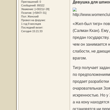
Девушка для шпио
Приглашений:
0
Сообщений:
89322
Уважение:
[+30211/-28]
Позитив:
[+5847/-31]
Пол:
Женский
Провел на форуме:
«Жил-был тигр» пов
1 год 9 месяцев
Последний визит:
(Салман Кхан). Ему
Сегодня 15:21:33
предан государству.
чем он занимается н
слабости, не дающи
врагом.
Тигр получает задан
по предположениям 
продает разработки
очаровательная Зоя
искренностью. Но у
а на кону находятс
остановятся ни пер