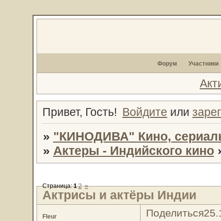
Форум
Участники
Акт
Привет, Гость!
Войдите
или
заре
»
"КИНОДИВА" Кино, сериал
»
Актеры - Индийского кино
Страница:
1
2
»
Актрисы и актёры Индии
Поделиться
25.
Fleur