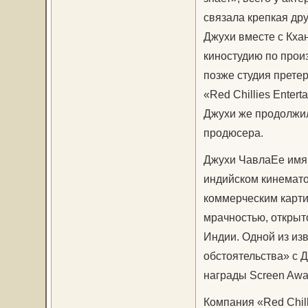
связала крепкая др
Джухи вместе с Кха
киностудию по прои
позже студия прете
«Red Chillies Enter
Джухи же продолжил
продюсера.
Джухи ЧавлаЕе имя 
индийском кинемат
коммерческим карт
мрачностью, открыт
Индии. Одной из из
обстоятельства» с Д
награды Screen Awa
Компания «Red Chill