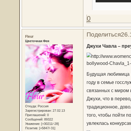
0
Поделиться
26.
Fleur
Цветочная Фея
Джухи Чавла – пр
Будущая любимица п
году в семье госсл
связанных с миром 
Джухи, что в перев
традиционное, дово
Откуда:
Россия
Зарегистрирован
: 27.02.13
того, чтобы пойти п
Приглашений:
0
Сообщений:
89322
увлеклась конкурса
Уважение:
[+30211/-28]
Позитив:
[+5847/-31]