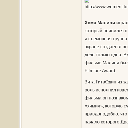
Хема Малини
играл
который появился п
и съемочная группа
экране создается вп
деле только одна. В
фильме Малини был
Filmfare Award.
Зита ГитаОдин из з
роль исполнил изве
фильма он познаком
«химия», которую с
правдоподобно, что
начало которого Др