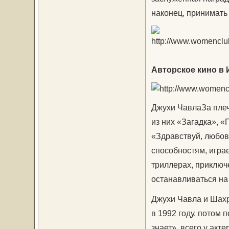
наконец, принимать 
Авторское кино в
Джухи ЧавлаЗа плеч
из них «Загадка», «
«Здравствуй, любов
способностям, играе
триллерах, приключе
останавливаться на
Джухи Чавла и Шахр
в 1992 году, потом
знает», всего у акт