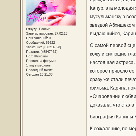
Капур, эта молодая
мусульманскую возл
звездой Абхишеком 
Откуда:
Россия
выдающийся, Карин
Зарегистрирован
: 27.02.13
Приглашений:
0
Сообщений:
89322
С самой первой сце
Уважение:
[+30211/-28]
Позитив:
[+5847/-31]
кожу и сияющие глаз
Пол:
Женский
Провел на форуме:
настоящая актриса.
1 год 9 месяцев
Последний визит:
которое привело ее 
Сегодня 15:21:33
сразу же стали печа
фильма. Карина пок
«Очаровании любви»
доказала, что стала
биография Карины 
К сожалению, по мер