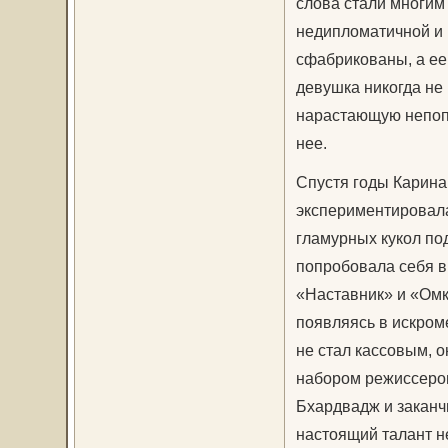
слова стали многим 
недипломатичной и 
сфабрикованы, а ее
девушка никогда не 
нарастающую непопул
нее.
Спустя годы Карина
экспериментировала 
гламурных кукол по
попробовала себя в
«Наcтавник» и «Омка
появляясь в искроме
не стал кассовым, 
набором режиссеров
Бхардвадж и заканч
настоящий талант н