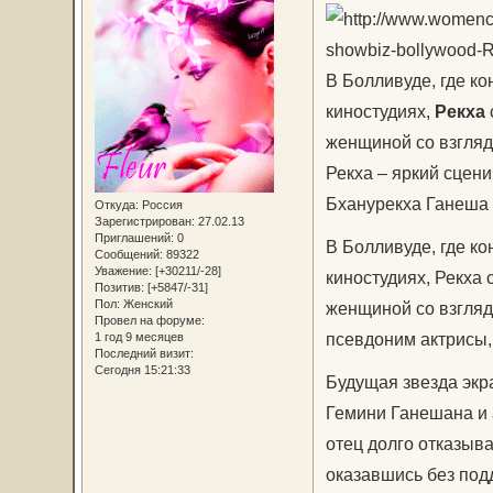
В Болливуде, где ко
киностудиях,
Рекха
женщиной со взгляд
Рекха – яркий сцен
Бханурекха Ганеша
Откуда:
Россия
Зарегистрирован
: 27.02.13
Приглашений:
0
В Болливуде, где ко
Сообщений:
89322
Уважение:
[+30211/-28]
киностудиях, Рекха 
Позитив:
[+5847/-31]
Пол:
Женский
женщиной со взгляд
Провел на форуме:
псевдоним актрисы,
1 год 9 месяцев
Последний визит:
Сегодня 15:21:33
Будущая звезда экра
Гемини Ганешана и 
отец долго отказыва
оказавшись без под