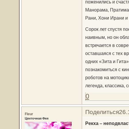
поженились и счаст
Манорама, Пратима 
Рани, Хони Ирани и 
Сорок лет спустя п
наивным, но он обл
встречается в совре
оставшаяся с тех в
одних «Зита и Гита»
познакомиться с ки
роботов на мотоцик
легенда, классика
0
Поделиться
26.
Fleur
Цветочная Фея
Рекха – неподвлас