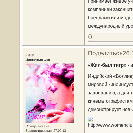
принимает живое уча
компанией закончит
брендами или модн
международный уро
0
Поделиться
26.
Fleur
Цветочная Фея
«Жил-был тигр» - 
Индийский «Болливу
мировой киноиндуст
завоеванию, а для т
кинематографистам 
демонстрирует новы
Откуда:
Россия
Зарегистрирован
: 27.02.13