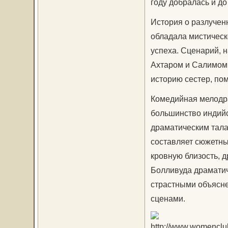
году добралась и д
История о разлученн
обладала мистическ
успеха. Сценарий,
Ахтаром и Салимом 
историю сестер, по
Комедийная мелодра
большинство индийс
драматическим тала
составляет сюжетны
кровную близость, 
Болливуда драматич
страстными объясн
сценами.