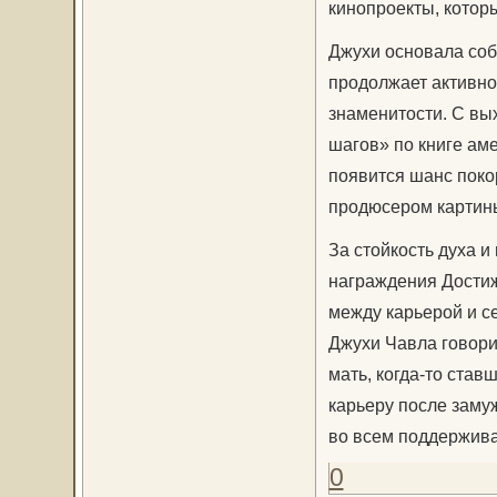
кинопроекты, которы
Джухи основала соб
продолжает активно 
знаменитости. С вы
шагов» по книге ам
появится шанс покор
продюсером картины
За стойкость духа 
награждения Достиж
между карьерой и се
Джухи Чавла говори
мать, когда-то ста
карьеру после заму
во всем поддержива
0