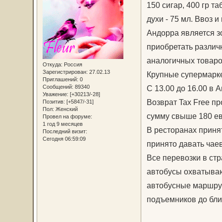
150 сигар, 400 гр таба
духи - 75 мл. Ввоз 
Андорра является з
приобретать различ
аналогичных товаро
Откуда:
Россия
Зарегистрирован
: 27.02.13
Крупные супермарке
Приглашений:
0
Сообщений:
89340
С 13.00 до 16.00 в 
Уважение:
[+30213/-28]
Возврат Tax Free пр
Позитив:
[+5847/-31]
Пол:
Женский
сумму свыше 180 евр
Провел на форуме:
1 год 9 месяцев
В ресторанах приня
Последний визит:
Сегодня 06:59:09
принято давать чае
Все перевозки в ст
автобусы охватыва
автобусные маршрут
подъемников до бли