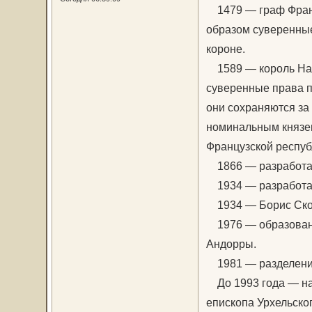
1479 — граф Франц
образом суверенные
короне.
1589 — король Нав
суверенные права п
они сохраняются за 
номинальным князе
Французской респуб
1866 — разработан
1934 — разработан
1934 — Борис Скос
1976 — образована
Андорры.
1981 — разделение
До 1993 года — на
епископа Урхельског