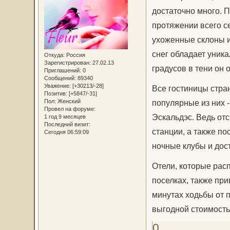
достаточно много. П
протяжении всего с
ухоженные склоны и
снег обладает уник
Откуда:
Россия
Зарегистрирован
: 27.02.13
градусов в тени он 
Приглашений:
0
Сообщений:
89340
Уважение:
[+30213/-28]
Все гостиницы стра
Позитив:
[+5847/-31]
Пол:
Женский
популярные из них 
Провел на форуме:
Эскальдэс. Ведь от
1 год 9 месяцев
Последний визит:
станции, а также по
Сегодня 06:59:09
ночные клубы и дос
Отели, которые рас
поселках, также пр
минутах ходьбы от 
выгодной стоимость
0