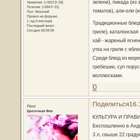
зелени), пикада (из
Уважение:
[+30213/-28]
Позитив:
[+5847/-31]
томатов), али-оли (и
Пол:
Женский
Провел на форуме:
1 год 9 месяцев
Традиционные блюда
Последний визит:
Сегодня 06:59:09
гриле), каталонская
хай - жареный ягнен
утка на гриле с ябл
Среди блюд из море
гребешки, суп порус
моллюсками.
0
Поделиться
16.
Fleur
Цветочная Фея
КУЛЬТУРА И ПРАВ
Беспошлинно в Андо
3 л, свыше 22 градус