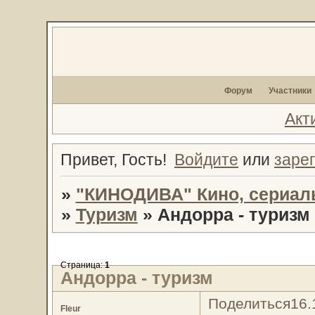
Форум
Участники
Акт
Привет, Гость!
Войдите
или
заре
»
"КИНОДИВА" Кино, сериал
»
Туризм
»
Андорра - туризм
Страница:
1
Андорра - туризм
Поделиться
16.
Fleur