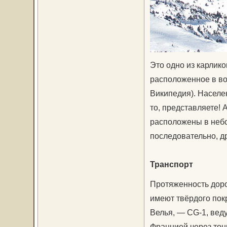
Это одно из карлик
расположенное в во
Википедия). Населен
то, представляете!
расположены в небо
последовательно, др
Транспорт
Протяженность доро
имеют твёрдого пок
Велья, — CG-1, веду
Францией через тон