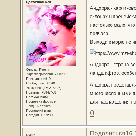
Цветочная Фея
Андорра - карликов
склонах Пиренейски
настолько мало, что
полчаса.
Выхода к морю не и
Андорра - страна в
Откуда:
Россия
ландшафтов, особен
Зарегистрирован
: 27.02.13
Приглашений:
0
Сообщений:
89340
Андорра представляе
Уважение:
[+30213/-28]
многочисленными па
Позитив:
[+5847/-31]
Пол:
Женский
для наслаждения по
Провел на форуме:
1 год 9 месяцев
Последний визит:
0
Сегодня 06:59:09
Поделиться
16.
Fleur