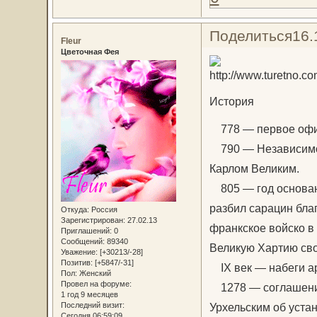
Поделиться
16.
Fleur
Цветочная Фея
История
778 — первое офи
790 — Независимос
Карлом Великим.
805 — год основани
разбил сарацин бла
Откуда:
Россия
Зарегистрирован
: 27.02.13
франкское войско в
Приглашений:
0
Сообщений:
89340
Великую Хартию сво
Уважение:
[+30213/-28]
Позитив:
[+5847/-31]
IX век — набеги ар
Пол:
Женский
Провел на форуме:
1278 — соглашение
1 год 9 месяцев
Последний визит:
Урхельским об уста
Сегодня 06:59:09