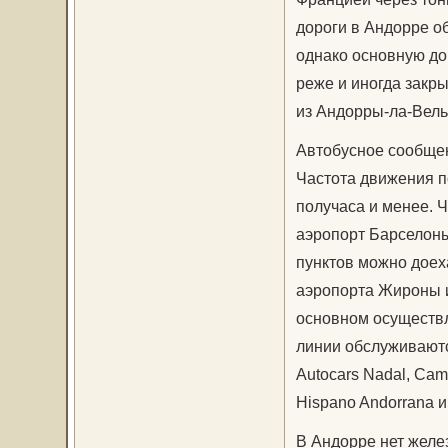
дороги в Андорре о
однако основную до
реже и иногда закр
из Андорры-ла-Велья
Автобусное сообщен
Частота движения п
получаса и менее. 
аэропорт Барселоны,
пунктов можно доеха
аэропорта Жироны и
основном осуществ
линии обслуживаютс
Autocars Nadal, Cami
Hispano Andorrana и
В Андорре нет желе