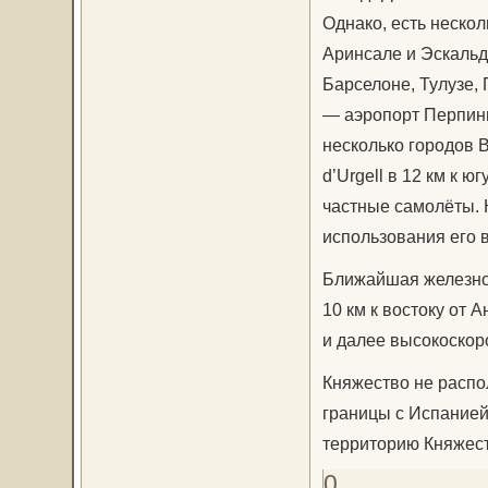
Однако, есть неско
Аринсале и Эскальд
Барселоне, Тулузе, 
— аэропорт Перпинь
несколько городов 
d’Urgell в 12 км к 
частные самолёты. 
использования его в
Ближайшая железнодо
10 км к востоку от 
и далее высокоско
Княжество не распо
границы с Испанией
территорию Княжест
0