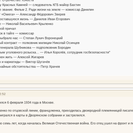
 Красных Камней — следователь КГБ майор Бахтин
звание. Фильм 2. Ради жизни на земле — комиссар Данилин
«Омега» — Александр Фёдорович Зверев
ставшуюся жизнь — Данилов Иван Егорович
— Николай Васильевич Крыленко
ой причал
 в тайге — комиссар
брало нас — Степан Лукич Воронецкий
 контракт — полковник милиции Николай Осинцев
енерала Шубникова — подполковник Бородин
 уголовного розыска… — Илья Королёв, сотрудник госбезопасности''
н жить — Алексей Жигарев
и кариатиды — Виктор Шугачёв
йные обстоятельства — Петр Храчев
2:52
лся 6 февраля 1934 года в Москве.
енко по отцовской линии, француженка, приходилась двоюродной племянницей писат
игрался в карты в Дворянском собрании и застрелился.
 семь лет, когда началась Великая Отечественная война. Его отец ушел на фронт и пог