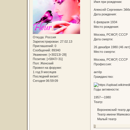
Имя при рождении:
Алексей Сергеевич Эйб
Дата рождения:
6 февраля 1934
Место рождения:
Москва, РСФСР, СССР
Откуда:
Россия
Дата смерти:
Зарегистрирован
: 27.02.13
Приглашений:
0
26 декабря 1980 (46 лет
Сообщений:
89340
Место смерти:
Уважение:
[+30213/-28]
Позитив:
[+5847/-31]
Москва, РСФСР, СССР
Пол:
Женский
Профессия:
Провел на форуме:
актёр
1 год 9 месяцев
Последний визит:
Гражданство:
Сегодня 06:59:09
Годы активности:
1957—1980
Театр:
Воронежский театр д
Театр имени Маяковс
Малый театр
0