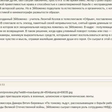
молай Дугин, был сыгран лаконично, просто и в то же время емко. Актер строил обра
кой приветливостью нрава и способностью к самоотверженной борьбе с несправедливос
й актерской школы. Но в Эйбоженко подкупала та естественность и органичность, с ко
устимой в кинематографе размытости образа».
созданный Эйбоженко - учитель Леонтий Козлов в телеспектакле «Обрыв», поставленн
«В спектакле есть эпизод, памятный своей непривычностью, снятый одним длинным пл
 в котором вся эмоциональная нагрузка ложилась на Эйбоженко. В кадре - полулежащи
ии ее возвращения. В таком решении, когда едва уловимый поворот головы или глаз —
 камеры, минимум выразительных средств, которыми может воспользоваться актер в 
ое чувство и мысль, отражая малейшие движения души его героя. Он сыграл в этой сц
4:53
дко приглашали играть в военные, шпионские и приключенческие ленты.
ежиссера Дамира Вятич-Бережных «По тонкому льду», рассказывающем о борьбе работ
оды Великой Отечественной войны, Эйбоженко сыграл главную роль сотрудника НКВД 