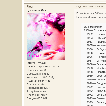
Fleur
Поделиться
16.12.15 13:3
Цветочная Фея
Герои Алексея Эйбоженк
Егорович Данилов в те
Фильмография
1960 — Простая и
1962 — Третий 
1963 — При испо
1963 — Тишина
1965 — Человек 
1966 — Лебедев 
1966 — Путешеств
1966 — По тонко
1967 — Мятежная
Откуда:
Россия
1968 — Тысяча 
Зарегистрирован
: 27.02.13
1968 — Мне было
Приглашений:
0
1968 — Любить…
Сообщений:
89340
1969 — Десятая 
Уважение:
[+30213/-28]
1970 — Дорога н
Позитив:
[+5847/-31]
1970 — Сердце 
Пол:
Женский
1972 — Бой посл
Провел на форуме:
1972 — Визит ве
1 год 9 месяцев
1972 — День за
Последний визит:
1973 — Семнадц
Сегодня 06:59:09
1973 — За час д
1973 — Детство.