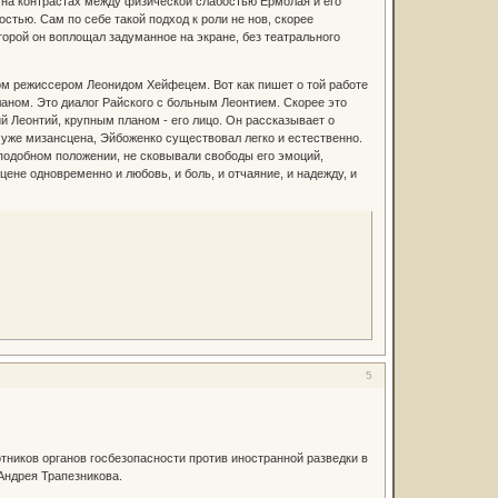
з на контрастах между физической слабостью Ермолая и его
тью. Сам по себе такой подход к роли не нов, скорее
торой он воплощал задуманное на экране, без театрального
ом режиссером Леонидом Хейфецем. Вот как пишет о той работе
аном. Это диалог Райского с больным Леонтием. Скорее это
й Леонтий, крупным планом - его лицо. Он рассказывает о
 уже мизансцена, Эйбоженко существовал легко и естественно.
подобном положении, не сковывали свободы его эмоций,
ене одновременно и любовь, и боль, и отчаяние, и надежду, и
5
ников органов госбезопасности против иностранной разведки в
Андрея Трапезникова.