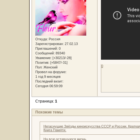
Откуда:
Россия
Зарегистрирован
: 27.02.13
Приглашений:
0
Сообщений:
89340
Уважение:
[+30213/-28]
Позитив:
[+5847/-31]
0
Пол:
Женский
Провел на форуме:
1 год 9 месяцев
Последний визит:
Сегодня 06:59:09
Страница:
1
Похожие темы
Негаснущие Звёзды киноискусства СССР и России. Кратка
Книга Памяти.
На всю оставшуюся жизнь