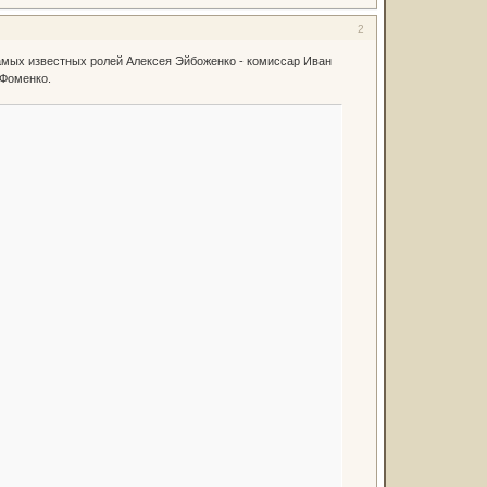
2
самых известных ролей Алексея Эйбоженко - комиссар Иван
 Фоменко.