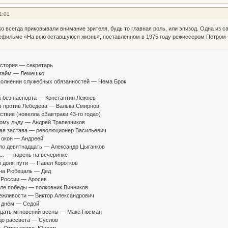
1:01
о всегда приковывали внимание зрителя, будь то главная роль, или эпизод. Одна из 
лефильме «На всю оставшуюся жизнь», поставленном в 1975 году режиссером Петром
стория — секретарь
тайм — Лемешко
лнении служебных обязанностей — Нема Брок
без паспорта — Константин Лежнев
против Лебедева — Валька Смирнов
ие (новелла «Завтраки 43-го года»)
му льду — Андрей Трапезников
 застава — революционер Васильевич
окон — Андреей
 девятнадцать — Александр Цыганков
 — парень на вечеринке
доля пути — Павел Коротков
а Рюбецаль — Дед
России — Аросев
е победы — полковник Винников
жливости — Виктор Александрович
 днём — Седой
ать мгновений весны — Макс Гюсман
о рассвета — Суслов
 Отрочество. Юность