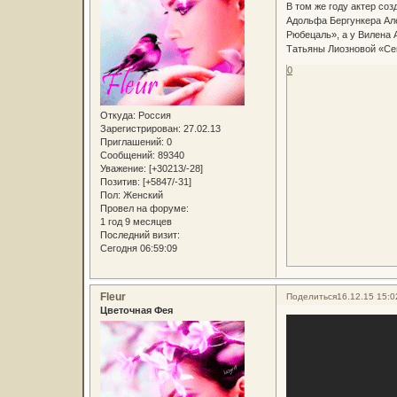
В том же году актер со
Адольфа Бергункера Ал
Рюбецаль», а у Вилена 
Татьяны Лиозновой «Се
0
Откуда:
Россия
Зарегистрирован
: 27.02.13
Приглашений:
0
Сообщений:
89340
Уважение:
[+30213/-28]
Позитив:
[+5847/-31]
Пол:
Женский
Провел на форуме:
1 год 9 месяцев
Последний визит:
Сегодня 06:59:09
Fleur
Поделиться
16.12.15 15:0
Цветочная Фея