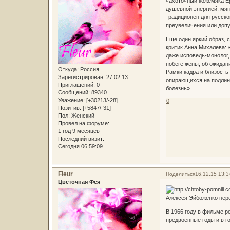
чахоточный кожемяка Ер
душевной энергией, мяг
традиционен для русско
преувеличения или доп
Еще один яркий образ, 
критик Анна Михалева: 
даже исповедь-монолог,
побеге жены, об ожидан
Откуда:
Россия
Рамки кадра и близость
Зарегистрирован
: 27.02.13
опирающихся на подлинн
Приглашений:
0
болезнь».
Сообщений:
89340
Уважение:
[+30213/-28]
0
Позитив:
[+5847/-31]
Пол:
Женский
Провел на форуме:
1 год 9 месяцев
Последний визит:
Сегодня 06:59:09
Fleur
Поделиться
16.12.15 13:3
Цветочная Фея
Алексея Эйбоженко нере
В 1966 году в фильме р
предвоенные годы и в г