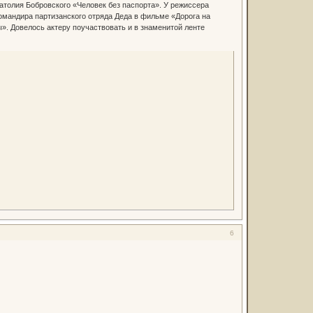
атолия Бобровского «Человек без паспорта». У режиссера
мандира партизанского отряда Деда в фильме «Дорога на
». Довелось актеру поучаствовать и в знаменитой ленте
6