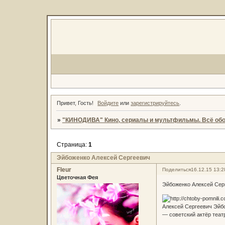
Привет, Гость!
Войдите
или
зарегистрируйтесь
.
»
"КИНОДИВА" Кино, сериалы и мультфильмы. Всё обо
Страница:
1
Эйбоженко Алексей Сергеевич
Fleur
Поделиться
16.12.15 13:2
Цветочная Фея
Эйбоженко Алексей Сер
Алексей Сергеевич Эйбо
— советский актёр театр