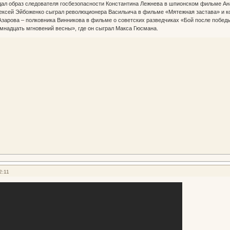
здал образ следователя госбезопасности Константина Лежнева в шпионском фильме Ан
ексей Эйбоженко сыграл революционера Васильича в фильме «Мятежная застава» и ко
Азарова – полковника Винникова в фильме о советских разведчиках «Бой после победы
мнадцать мгновений весны», где он сыграл Макса Гюсмана.
2:11