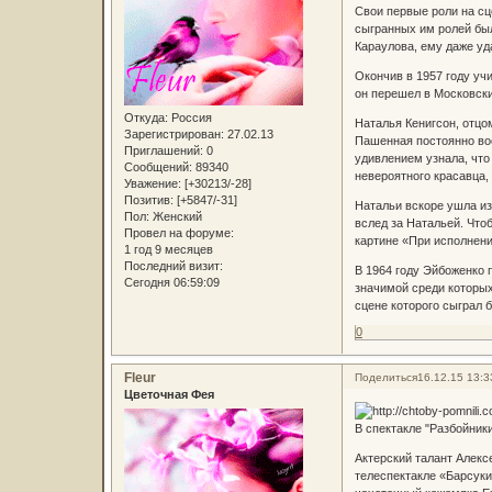
Свои первые роли на сц
сыгранных им ролей был
Караулова, ему даже уд
Окончив в 1957 году уч
он перешел в Московски
Откуда:
Россия
Наталья Кенигсон, отцо
Зарегистрирован
: 27.02.13
Пашенная постоянно вос
Приглашений:
0
удивлением узнала, что 
Сообщений:
89340
невероятного красавца
Уважение:
[+30213/-28]
Позитив:
[+5847/-31]
Натальи вскоре ушла из
Пол:
Женский
вслед за Натальей. Что
Провел на форуме:
картине «При исполнен
1 год 9 месяцев
Последний визит:
В 1964 году Эйбоженко 
Сегодня 06:59:09
значимой среди которых
сцене которого сыграл б
0
Fleur
Поделиться
16.12.15 13:3
Цветочная Фея
В спектакле "Разбойники
Актерский талант Алекс
телеспектакле «Барсуки