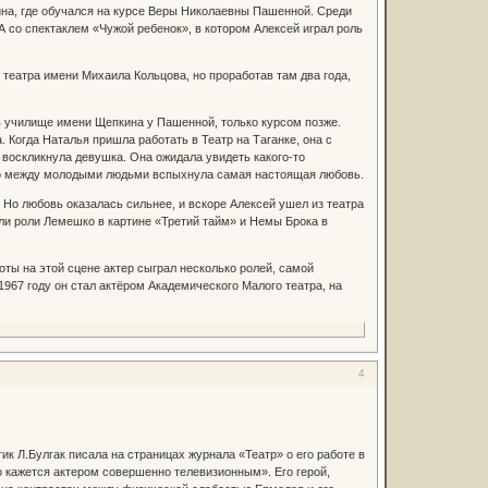
на, где обучался на курсе Веры Николаевны Пашенной. Среди
 со спектаклем «Чужой ребенок», в котором Алексей играл роль
театра имени Михаила Кольцова, но проработав там два года,
 в училище имени Щепкина у Пашенной, только курсом позже.
Когда Наталья пришла работать в Театр на Таганке, она с
- воскликнула девушка. Она ожидала увидеть какого-то
 Но между молодыми людьми вспыхнула самая настоящая любовь.
 Но любовь оказалась сильнее, и вскоре Алексей ушел из театра
али роли Лемешко в картине «Третий тайм» и Немы Брока в
ты на этой сцене актер сыграл несколько ролей, самой
967 году он стал актёром Академического Малого театра, на
4
ик Л.Булгак писала на страницах журнала «Театр» о его работе в
 кажется актером совершенно телевизионным». Его герой,