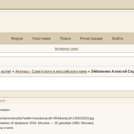
Форум
Участники
Поиск
Регистрация
Войти
Активные темы
 всём!
»
Актеры - Советского и российского кино
»
Эйбоженко Алексей Се
8:57
геевич
же́нко (6 февраля 1934, Москва — 26 декабря 1980, Москва)
а и кино.