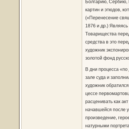
Болгарию, Сербию, Е
картин и этюдов, ко
(«Пере­несение свящ
1876 и др.) Являясь
Товарищества пере
средства в это пер
художник экспониров
золотой фонд русск
В дни процесса «по 
зале суда и заполни
художник обратился
цессе первомартовц
расценивать как акт
начавшейся после уб
произведение, герое
натурными портрет