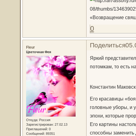
«Возвращение свяще
0
Поделиться
05.
Fleur
Цветочная Фея
Яркий представител
потомкам, то есть н
Константин Маковск
Его красавицы «бо
головные уборы, и 
эпохи, которые про
Откуда:
Россия
Его картины настол
Зарегистрирован
: 27.02.13
Приглашений:
0
способны заменить 
Сообщений:
89351