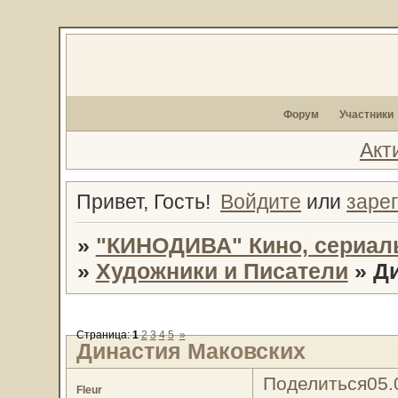
Форум
Участники
Акт
Привет, Гость!
Войдите
или
заре
»
"КИНОДИВА" Кино, сериал
»
Художники и Писатели
»
Д
Страница:
1
2
3
4
5
»
Династия Маковских
Поделиться
05.
Fleur