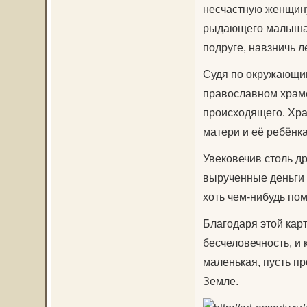
несчастную женщину
рыдающего малыша, н
подруге, навзничь л
Судя по окружающим
православном храме
происходящего. Хра
матери и её ребёнка
Увековечив столь д
вырученные деньги 
хоть чем-нибудь по
Благодаря этой кар
бесчеловечность, и
маленькая, пусть пр
Земле.