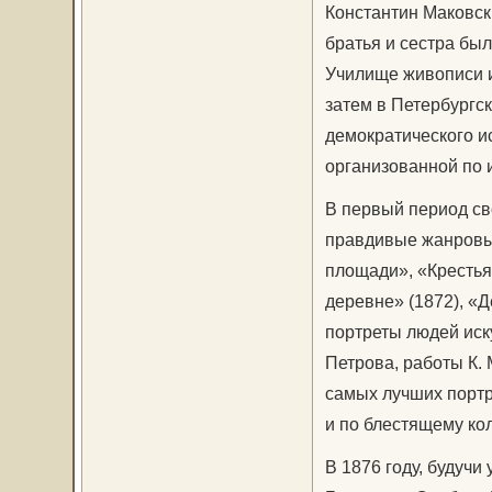
Константин Маковски
братья и сестра бы
Училище жи­вописи и
затем в Петербургс
демократического ис
организованной по и
В первый период сво
правдивые жанровы
площади», «Крестья
деревне» (1872), «Д
портреты людей иску
Петрова, работы К. 
самых лучших портре
и по блестящему ко
В 1876 году, будучи