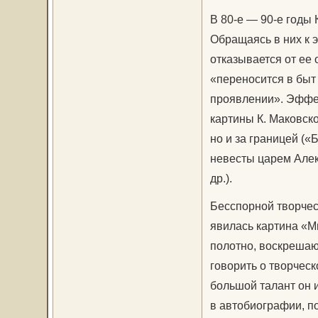
В 80-е — 90-е годы 
Обращаясь в них к э
отказывается от ее 
«переносится в быт 
проявлении». Эффек
картины К. Маковско
но и за границей («
невесты царем Алек
др.).
Бесспорной творчес
явилась картина «М
полотно, во­скреша
говорить о творческ
большой талант он 
в автобиографии, по