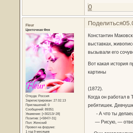
0
Поделиться
05.
Fleur
Цветочная Фея
Константин Маковск
выставках, живопис
вызывали его сочувс
Вот какая история 
картины
"Дети,
(1872).
Откуда:
Россия
Когда он работал в 
Зарегистрирован
: 27.02.13
ребятишек. Девчушка
Приглашений:
0
Сообщений:
89351
- А что ты делае
Уважение:
[+30213/-28]
Позитив:
[+5847/-31]
— Рисую, — ответи
Пол:
Женский
Провел на форуме:
1 год 9 месяцев