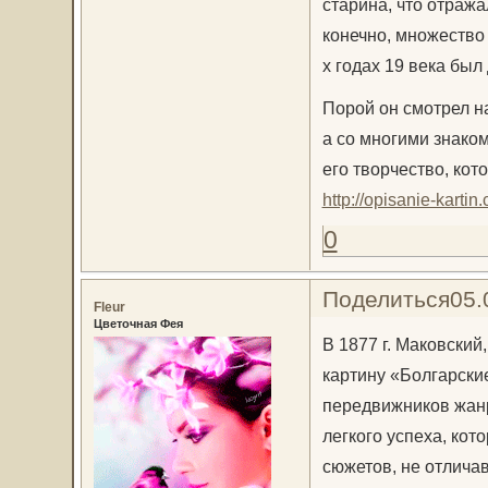
старина, что отража
конечно, множество 
х годах 19 века был
Порой он смотрел н
а со многими знако
его творчество, кот
http://opisanie-karti
0
Поделиться
05.
Fleur
Цветочная Фея
В 1877 г. Маковский
картину «Болгарски
передвижников жанр
легкого успеха, ко
сюжетов, не отлича