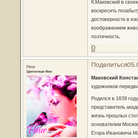
К.Маковский в свое
воскресить позабыту
достоверности в из
воображением живоп
поэтичность.
0
Поделиться
05.
Fleur
Цветочная Фея
Маковский Конста
художников-передв
Родился в 1839 году
представитель акаде
жизнь прошлых стол
основателем Москов
Егора Ивановича Ма