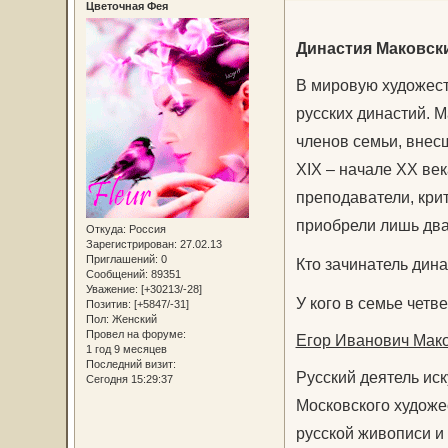
Цветочная Фея
Династия Маковск
В мировую художест
русских династий. М
членов семьи, внесш
XIX – начале XX ве
преподаватели, кри
приобрели лишь два
Откуда:
Россия
Зарегистрирован
: 27.02.13
Приглашений:
0
Кто зачинатель дин
Сообщений:
89351
Уважение:
[+30213/-28]
У кого в семье чет
Позитив:
[+5847/-31]
Пол:
Женский
Провел на форуме:
Егор Иванович Мако
1 год 9 месяцев
Последний визит:
Русский деятель ис
Сегодня 15:29:37
Московского художе
русской живописи и