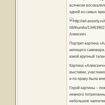
всячески восхваляли
одной из самых ярк
Алексеич
Портрет-картина «А
кипящего самовара.
какой крупный тала
Картина «Алексеич»
выставки, участнико
и по праву была вн
Герой картины – по
немного потрепанны
небольшое чаепитие