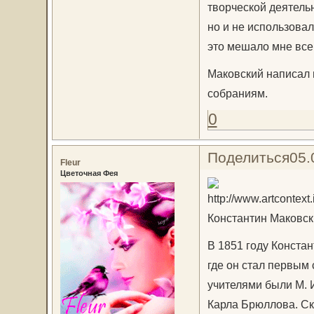
творческой деятельн
но и не использовал
это мешало мне всец
Маковский написал 
собраниям.
0
Поделиться
05.
Fleur
Цветочная Фея
Константин Маковск
В 1851 году Конста
где он стал первым 
учителями были М. И
Карла Брюллова. Ск