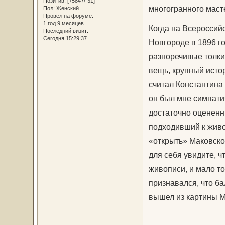
Позитив:
[+5847/-31]
многогранного маст
Пол:
Женский
Провел на форуме:
1 год 9 месяцев
Когда на Всеросси
Последний визит:
Сегодня 15:29:37
Новгороде в 1896 г
разноречивые толки,
вещь, крупный истор
считал Константина
он был мне симпатич
достаточно оцененн
подходивший к живо
«открыть» Маковског
для се­бя увидите, 
живописи, и мало то
признавался, что б
вышел из картины М