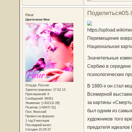
Поделиться
05.
Fleur
Цветочная Фея
Перемещение ковра 
Национальная карт
Значительные измен
Сербию в середине 
психологических пр
В 1880-х он стал мо
Откуда:
Россия
Зарегистрирован
: 27.02.13
Всемирной выставке
Приглашений:
0
Сообщений:
89351
за картины «Смерть
Уважение:
[+30213/-28]
Позитив:
[+5847/-31]
был одним из самы
Пол:
Женский
Провел на форуме:
художников того вр
1 год 9 месяцев
Последний визит:
предателя идеалов 
Сегодня 15:29:37