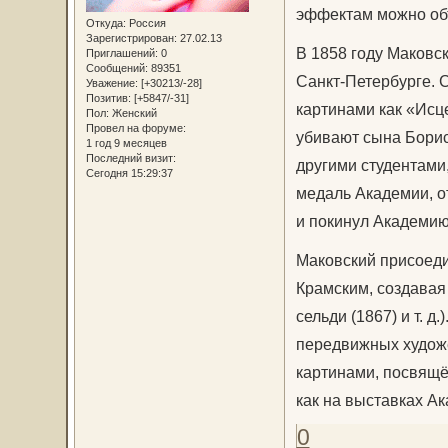
эффектам можно об
Откуда:
Россия
Зарегистрирован
: 27.02.13
В 1858 году Маковс
Приглашений:
0
Сообщений:
89351
Санкт-Петербурге. С
Уважение:
[+30213/-28]
Позитив:
[+5847/-31]
картинами как «Исц
Пол:
Женский
Провел на форуме:
убивают сына Бориса
1 год 9 месяцев
Последний визит:
другими студентами
Сегодня 15:29:37
медаль Академии, о
и покинул Академию
Маковский присоеди
Крамским, создавая
сельди (1867) и т. 
передвижных художе
картинами, посвящё
как на выставках А
0