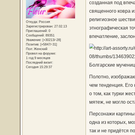
созданная под впеч
священного ковра и
религиозное шествие
Откуда:
Россия
Зарегистрирован
: 27.02.13
этнографическая то
Приглашений:
0
Сообщений:
89351
впечатление, засло
Уважение:
[+30213/-28]
Позитив:
[+5847/-31]
Пол:
Женский
Провел на форуме:
1 год 9 месяцев
Последний визит:
Болгарские мучени
Сегодня 15:29:37
Полотно, изображаю
чем тенденция. Его
о том, как турки же
мятеж, не могло ос
Персонажи картины
одна из которых, мо
так и не придётся п