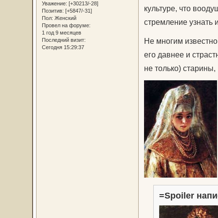
Уважение:
[+30213/-28]
культуре, что воод
Позитив:
[+5847/-31]
Пол:
Женский
стремление узнать 
Провел на форуме:
1 год 9 месяцев
Не многим известно,
Последний визит:
Сегодня 15:29:37
его давнее и страс
не только) старины,
=Spoiler напи