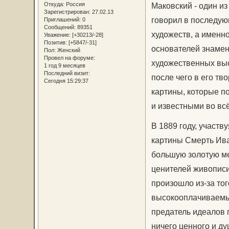
Откуда:
Россия
Маковский - один и
Зарегистрирован
: 27.02.13
говорил в последую
Приглашений:
0
Сообщений:
89351
художеств, а именно
Уважение:
[+30213/-28]
Позитив:
[+5847/-31]
основателей знаме
Пол:
Женский
Провел на форуме:
художественных выст
1 год 9 месяцев
Последний визит:
после чего в его тв
Сегодня 15:29:37
картины, которые п
и известными во вс
В 1889 году, участв
картины Смерть Ива
большую золотую ме
ценителей живописи
произошло из-за тог
высокооплачиваемых
предатель идеалов 
ничего ценного и ду