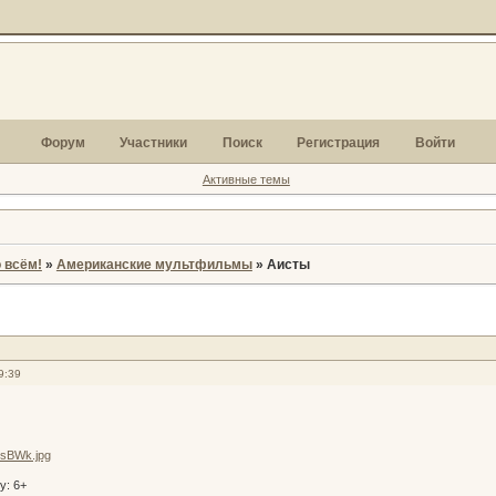
Форум
Участники
Поиск
Регистрация
Войти
Активные темы
 всём!
»
Американские мультфильмы
»
Аисты
9:39
у: 6+