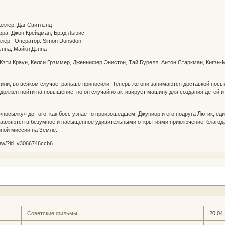
оллер, Даг Свитлэнд
рра, Джон Крейдман, Брэд Льюис
оллер Оператор: Simon Dunsdon
энна, Майкл Дэнна
 Кэти Краун, Келси Грэммер, Дженнифер Энистон, Тай Бурелл, Антон Старкман, Кигэн-
. или, во всяком случае, раньше приносили. Теперь же они занимаются доставкой посы
 должен пойти на повышение, но он случайно активирует машину для создания детей 
«посылку» до того, как босс узнает о произошедшем, Джуниор и его подруга Лютик, е
равляются в безумное и насыщенное удивительными открытиями приключение, благода
нной миссии на Земле.
view/?id=v3066746ccb6
Советские фильмы
20.04