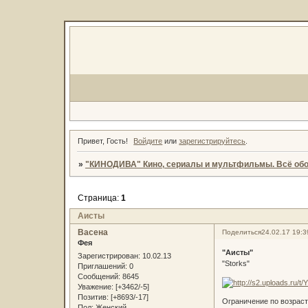
Привет, Гость!
Войдите
или
зарегистрируйтесь
.
»
"КИНОДИВА" Кино, сериалы и мультфильмы. Всё обо
Страница:
1
Аисты
Васена
Поделиться
24.02.17 19:3
Фея
"Аисты"
Зарегистрирован
: 10.02.13
"Storks"
Приглашений:
0
Сообщений:
8645
Уважение:
[+3462/-5]
Позитив:
[+8693/-17]
Ограничение по возраст
Пол:
Женский