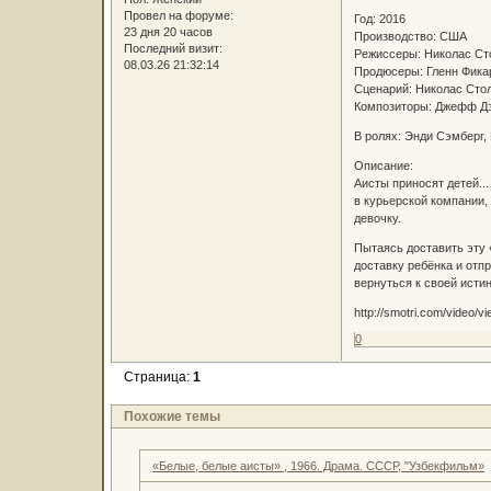
Провел на форуме:
Год: 2016
23 дня 20 часов
Производство: США
Последний визит:
Режиссеры: Николас Ст
08.03.26 21:32:14
Продюсеры: Гленн Фика
Сценарий: Николас Ст
Композиторы: Джефф Д
В ролях: Энди Сэмберг,
Описание:
Аисты приносят детей..
в курьерской компании,
девочку.
Пытаясь доставить эту 
доставку ребёнка и отп
вернуться к своей исти
http://smotri.com/video/
0
Страница:
1
Похожие темы
«Белые, белые аисты» , 1966. Драма. СССР, "Узбекфильм»