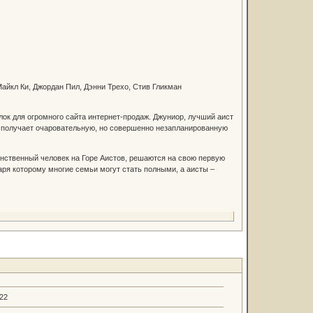
Майкл Ки, Джордан Пил, Дэнни Трехо, Стив Гликман
лок для огромного сайта интернет-продаж. Джуниор, лучший аист
и получает очаровательную, но совершенно незапланированную
динственный человек на Горе Аистов, решаются на свою первую
ря которому многие семьи могут стать полными, а аисты –
.22