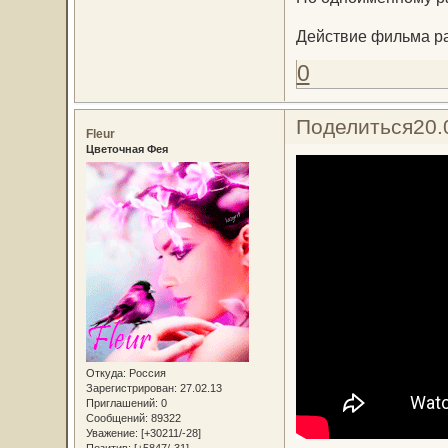
Действие фильма ра
0
Поделиться
20.
Fleur
Цветочная Фея
Откуда:
Россия
Зарегистрирован
: 27.02.13
Приглашений:
0
Сообщений:
89322
Уважение:
[+30211/-28]
Позитив:
[+5847/-31]