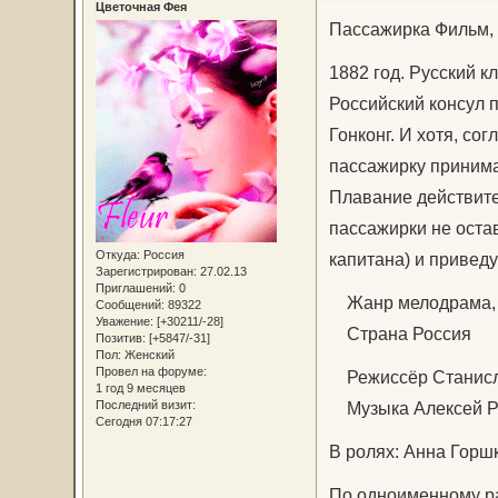
Цветочная Фея
Пассажирка Фильм,
1882 год. Русский к
Российский консул п
Гонконг. И хотя, со
пассажирку принимаю
Плавание действите
пассажирки не оста
Откуда:
Россия
капитана) и привед
Зарегистрирован
: 27.02.13
Приглашений:
0
Жанр мелодрама, п
Сообщений:
89322
Уважение:
[+30211/-28]
Страна Россия
Позитив:
[+5847/-31]
Пол:
Женский
Провел на форуме:
Режиссёр Станисл
1 год 9 месяцев
Музыка Алексей Р
Последний визит:
Сегодня 07:17:27
В ролях: Анна Горшк
По одноименному ра