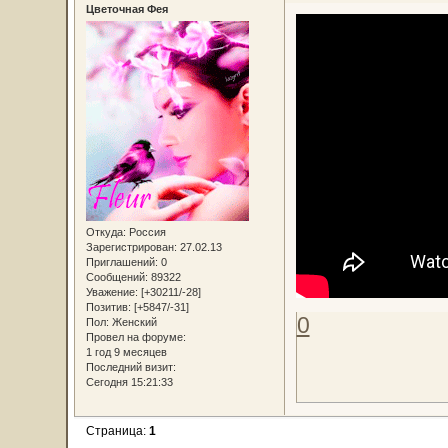
Цветочная Фея
Откуда:
Россия
Зарегистрирован
: 27.02.13
Приглашений:
0
Сообщений:
89322
Уважение:
[+30211/-28]
Позитив:
[+5847/-31]
0
Пол:
Женский
Провел на форуме:
1 год 9 месяцев
Последний визит:
Сегодня 15:21:33
Страница:
1