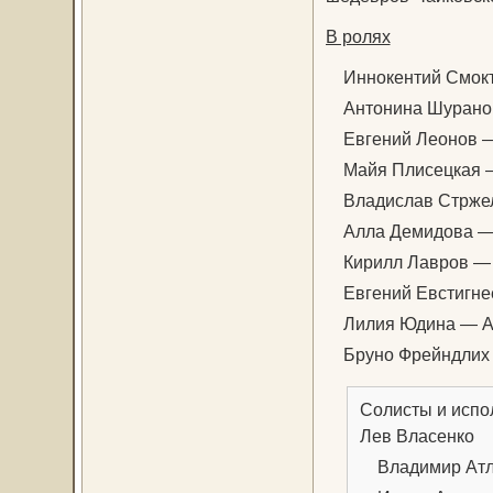
В ролях
Иннокентий Смокту
Антонина Шуранов
Евгений Леонов 
Майя Плисецкая — 
Владислав Стржел
Алла Демидова — 
Кирилл Лавров — 
Евгений Евстигне
Лилия Юдина — Ант
Бруно Фрейндлих 
Солисты и испо
Лев Власенко
Владимир Атл