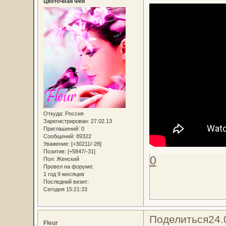
Цветочная Фея
Откуда:
Россия
Зарегистрирован
: 27.02.13
Приглашений:
0
Сообщений:
89322
Уважение:
[+30211/-28]
Позитив:
[+5847/-31]
0
Пол:
Женский
Провел на форуме:
1 год 9 месяцев
Последний визит:
Сегодня 15:21:33
Поделиться
24.
Fleur