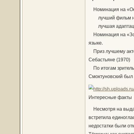
Номинация на «Оск
лучший фильм на 
лучшая адаптация
Номинация на «Зол
языке.
Приз лучшему актёр
Себастьяне (1970)
По итогам зрительс
Смоктуновский был 
Интересные факты
Несмотря на выдаю
встретила единогла
недостатки были от
Тёмкина: как счита