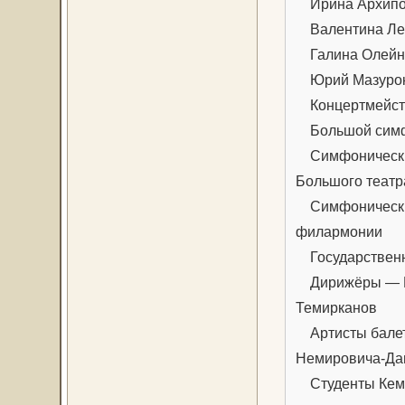
Ирина Архип
Валентина Ле
Галина Олейн
Юрий Мазуро
Концертмейсте
Большой симфо
Симфонический
Большого теат
Симфонический
филармонии
Государственн
Дирижёры — Ге
Темирканов
Артисты балета
Немировича-Да
Студенты Кембр