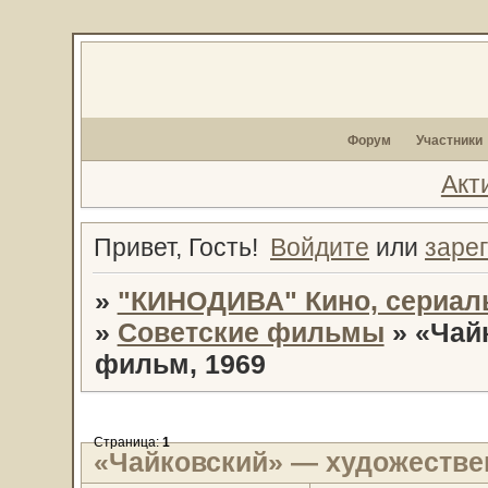
Форум
Участники
Акт
Привет, Гость!
Войдите
или
заре
»
"КИНОДИВА" Кино, сериал
»
Советские фильмы
»
«Чай
фильм, 1969
Страница:
1
«Чайковский» — художестве