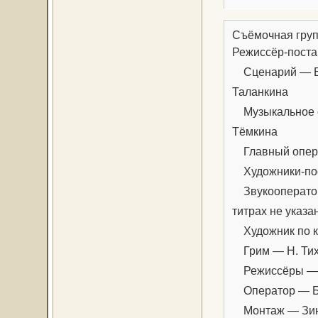
Съёмочная гру
Режиссёр-поста
Сценарий — Бу
Таланкина
Музыкальное о
Тёмкинa
Главный опера
Художники-пос
Звукооператоры
титрах не указа
Художник по к
Грим — Н. Ти
Режиссёры — М
Оператор — Б
Монтаж — Зин