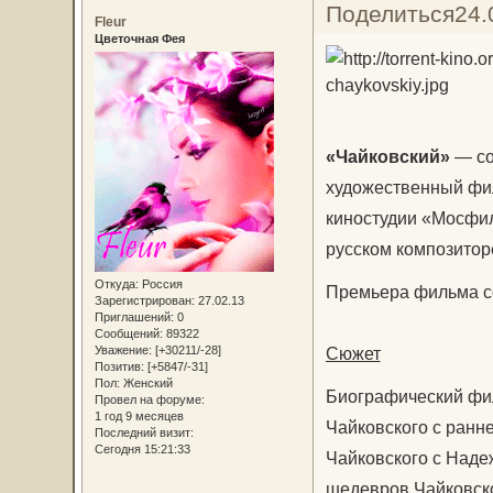
Поделиться
24.
Fleur
Цветочная Фея
«Чайковский»
— со
художественный фи
киностудии «Мосфил
русском композитор
Откуда:
Россия
Премьера фильма со
Зарегистрирован
: 27.02.13
Приглашений:
0
Сообщений:
89322
Сюжет
Уважение:
[+30211/-28]
Позитив:
[+5847/-31]
Пол:
Женский
Биографический фи
Провел на форуме:
1 год 9 месяцев
Чайковского с ранн
Последний визит:
Сегодня 15:21:33
Чайковского с Наде
шедевров Чайковско