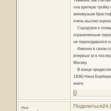
«на крепкую тройку 
киномузыки Кристофе
очень высоко оцени
Саундтрек к этому 
ограниченным тираж
не переиздавался н
Именно в связи со
впервые (и в послед
Москву.
В конце предислови
1936) Нина Берберо
книге.
0
Поделиться
24.
Fleur