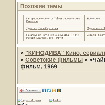
Похожие темы
Интересное о кино (1). Тайны мирового кино.
Всё о кино
Киноляпы
Тургенев, Иван Сергеевич
Художники и П
Негаснущие Звёзды киноискусства СССР и
Актеры - Совет
России. Краткая Книга Памяти.
»
"КИНОДИВА" Кино, сериал
»
Советские фильмы
»
«Чай
фильм, 1969
Поделиться…