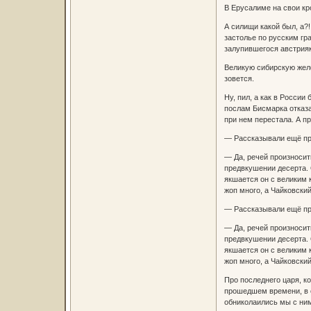
В Ерусалиме на свои к
А силищи какой был, а?
застолье по русским гр
залупившегося австрияк
Великую сибирскую желе
зовется.
Ну, пил, а как в России
послам Бисмарка отказа
при нем перестала. А п
— Рассказывали ещё про
— Да, речей произносить
предвкушении десерта. 
якшается он с великим 
жоп много, а Чайковский
— Рассказывали ещё про
— Да, речей произносить
предвкушении десерта. 
якшается он с великим 
жоп много, а Чайковский
Про последнего царя, к
прошедшем времени, в о
обниколаились мы с ним 