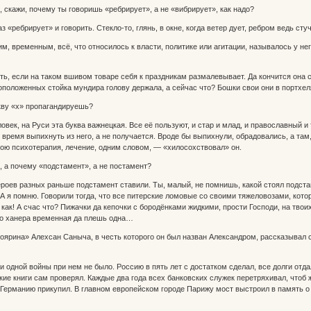
 скажи, почему ты говоришь «ребрирует», а не «вибрирует», как надо?
з «ребрирует» и говорить. Стекло-то, глянь, в окне, когда ветер дует, ребром ведь сту
им, временным, всё, что относилось к власти, политике или агитации, называлось у не
ть, если на таком вшивом товаре себя к праздникам размалевывает. Да кончится она
оположенных стойка мундира голову держала, а сейчас что? Бошки свои они в портхеля
кву «х» пропагандируешь?
овек, на Руси эта буква важнецкая. Все её пользуют, и стар и млад, и православный и т
 время выпихнуть из него, а не получается. Вроде бы выпихнули, обрадовались, а там
бою психотерапия, лечение, одним словом, — «хилосохствовал» он.
 а почему «подстамент», а не постамент?
ероев разных раньше подстамент ставили. Ты, малый, не помнишь, какой стоял подс
 А я помню. Говорили тогда, что все питерские ломовые со своими тяжеловозами, кото
 как! А счас что? Пижачки да кепочки с бородёнками жидкими, прости Господи, на тво
то ханера временная да плешь одна…
оярина» Алехсан Саныча, в честь которого он был назван Александром, рассказывал 
одной войны при нем не было. Россию в пять лет с достатком сделал, все долги отд
кие книги сам проверял. Каждые два года всех банковских служек перетряхивал, чтоб 
Германию прикупил. В главном европейском городе Парижу мост выстроил в память о