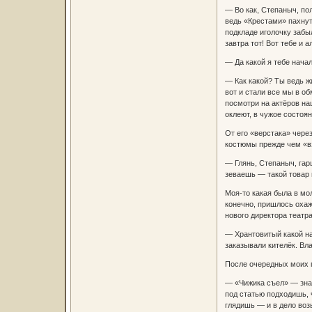
— Во как, Степаныч, пол
ведь «Крестами» пахнут
подкладе иголочку забыл
завтра тот! Вот тебе и 
— Да какой я тебе нача
— Как какой? Ты ведь жи
вот и стали все мы в о
посмотри на актёров на
оклеют, в чужое состоя
От его «верстака» через
костюмы прежде чем «вз
— Глянь, Степаныч, гарц
зеваешь — такой товар 
Моя-то какая была в мо
конечно, пришлось охаж
нового директора театра
— Хрантовитый какой на
заказывали кителёк. Вла
После очередных моих п
— «Чижика съел» — значи
под статью подходишь, ч
глядишь — и в дело воз