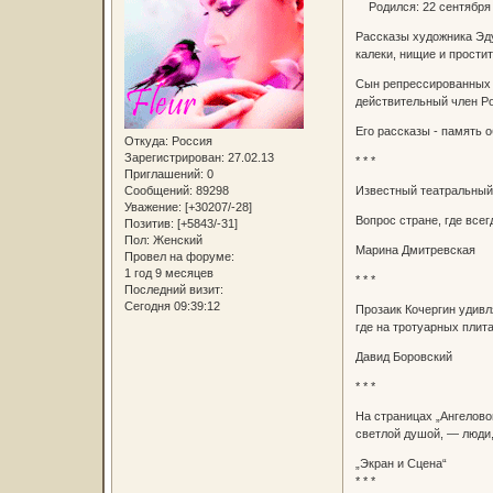
Родился: 22 сентября 1
Рассказы художника Эду
калеки, нищие и прости
Сын репрессированных 
действительный член Р
Его рассказы - память 
Откуда:
Россия
Зарегистрирован
: 27.02.13
* * *
Приглашений:
0
Известный театральный 
Сообщений:
89298
Уважение:
[+30207/-28]
Вопрос стране, где всег
Позитив:
[+5843/-31]
Пол:
Женский
Марина Дмитревская
Провел на форуме:
1 год 9 месяцев
* * *
Последний визит:
Сегодня 09:39:12
Прозаик Кочергин удивл
где на тротуарных пли
Давид Боровский
* * *
На страницах „Ангелово
светлой душой, — люди,
„Экран и Сцена“
* * *