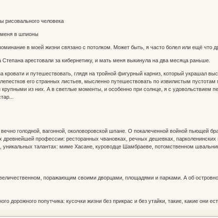
зы рисовального человека
 меня в шпионы
оминание в моей жизни связано с потолком. Может быть, я часто болел или ещё что 
ца Степана арестовали за кибернетику, и мать меня выкинула на два месяца раньше.
а кровати и путешествовать, глядя на тройной фигурный карниз, который украшал выс
лепестков его странных листьев, мысленно путешествовать по извилистым пустотам ме
крупными из них. А в светлые моменты, и особенно при солнце, я с удовольствием пе
тар...
, вечно голодной, вагонной, околоворовской шпане. О покалеченной войной пьющей бра
 древнейшей профессии: ресторанных чвановках, речных дешевках, парколенинских 
х, уникальных талантах: миме Хасане, куроводце Шамбраеве, потомственном швальни
величественном, поражающим своими дворцами, площадями и парками. А об островном
ого дорожного попутчика: кусочки жизни без прикрас и без утайки, такие, какие они ест