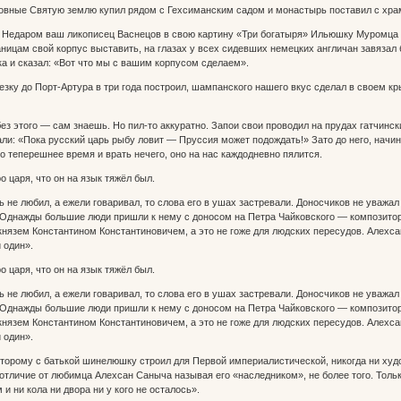
ровные Святую землю купил рядом с Гехсиманским садом и монастырь поставил с хра
! Недаром ваш ликописец Васнецов в свою картину «Три богатыря» Ильюшку Муромца с
аницам свой корпус выставить, на глазах у всех сидевших немецких англичан завязал
а и сказал: «Вот что мы с вашим корпусом сделаем».
зку до Порт-Артура в три года построил, шампанского нашего вкус сделал в своем 
 без этого — сам знаешь. Но пил-то аккуратно. Запои свои проводил на прудах гатчин
ли: «Пока русский царь рыбу ловит — Пруссия может подождать!» Зато до него, начина
ро теперешнее время и врать нечего, оно на нас каждодневно пялится.
 царя, что он на язык тяжёл был.
 не любил, а ежели говаривал, то слова его в ушах застревали. Доносчиков не уважал
Однажды большие люди пришли к нему с доносом на Петра Чайковского — композитора,
князем Константином Константиновичем, а это не гоже для людских пересудов. Алехс
 один».
 царя, что он на язык тяжёл был.
 не любил, а ежели говаривал, то слова его в ушах застревали. Доносчиков не уважал
Однажды большие люди пришли к нему с доносом на Петра Чайковского — композитора,
князем Константином Константиновичем, а это не гоже для людских пересудов. Алехс
 один».
оторому с батькой шинелюшку строил для Первой империалистической, никогда ни худог
тличие от любимца Алехсан Саныча называя его «наследником», не более того. Тольк
и ни кола ни двора ни у кого не осталось».