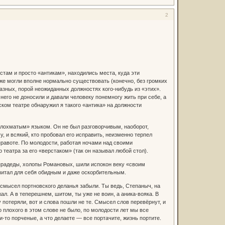
2
там и просто «антикам», находились места, куда эти
же могли вполне нормально существовать (конечно, без громких
разных, порой неожиданных должностях кого-нибудь из «этих».
него не доносили и давали человеку понемногу жить при себе, а
ском театре обнаружил я такого «антика» на должности
 «лохматым» языком. Он не был разговорчивым, наоборот,
, и всякий, кто пробовал его исправить, неизменно терпел
равоте. По молодости, работая ночами над своими
 театра за его «верстаком» (так он называл любой стол).
прадеды, холопы Романовых, шили испокон веку «своим
читал для себя обидным и даже оскорбительным.
 смысел портновского деланья забыли. Ты ведь, Степаныч, на
л. А в теперешнем, шитом, ты уже не воин, а аника-вояка. В
у потеряли, вот и слова пошли не те. Смысел слов перевёрнут, и
о плохого в этом слове не было, по молодости лет мы все
-то порченые, а что делаете — все портачите, жизнь портите.