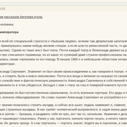
8:20
ик рассказов Ангелова кукла.
 человека
императора
и всей её специальной строгости к «бывшим людям», всяким там дворянским капиталис
 прикинувшись каким-нибудь мелким спецом, а если шли по ремесленной части, то да
ошлом). Одним из таких мест был театр. Почти каждый театр в Ленинграде держал на 
и про списанного пораженца, но из каких-то суеверий даже стукачи-профессионалы на 
дились своим терпением по его поводу. В начале 1960-х в небольшом областном питер
иректора».
ксандр Сергеевич. Знаменит он был своим происхождением и, как говорили в театре,
, а спорить было и вовсе невозможно. Почти все вещи и явления он называл по-своему
о спокойствие и фантастическую уверенность Александра Сергеевича в собственной п
можность в этом убедиться, беседуя с ним с глазу на глаз в пожарной комнате пустого
призванию он был потомственным швальником, то есть военным портным. Его деды и 
, военное обмундирование. Но слово «шили» Александр Сергеевич не употреблял и с
званию полагалось строить мундир, а сейчас все шьют, педаль нажимают и, главное,
щие строенные мундиры. В них хребет человеческий выпрямлялся, в седле воина держа
 в шитом — букашка, и раздавить тебя не грех, вот так-то, начальник. Уважение к дел
-нашиворот покатилась. Ранее у нас портачить значило портки тачать, и ничего таког
и. Их делать проще. А счас портачить — портить значит. Ходите вы в порченом, и сами