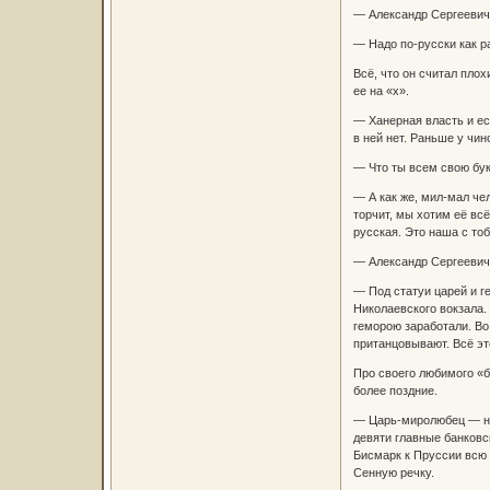
— Александр Сергеевич,
— Надо по-русски как ра
Всё, что он считал плох
ее на «х».
— Ханерная власть и ес
в ней нет. Раньше у чин
— Что ты всем свою бу
— А как же, мил-мал чел
торчит, мы хотим её всё
русская. Это наша с то
— Александр Сергеевич,
— Под статуи царей и г
Николаевского вокзала.
геморою заработали. Во
пританцовывают. Всё э
Про своего любимого «б
более поздние.
— Царь-миролюбец — ни 
девяти главные банковс
Бисмарк к Пруссии всю 
Сенную речку.