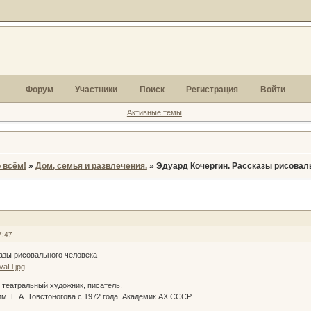
Форум
Участники
Поиск
Регистрация
Войти
Активные темы
 всём!
»
Дом, семья и развлечения.
»
Эдуард Кочергин. Рассказы рисовал
7:47
азы рисовального человека
 театральный художник, писатель.
. Г. А. Товстоногова с 1972 года. Академик АХ СССР.