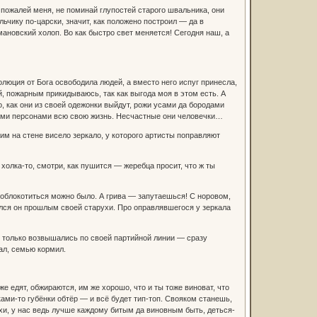
ж пожалей меня, не поминай глупостей старого швальника, они
ьчику по-царски, значит, как положено построил — да в
мановский холоп. Во как быстро свет меняется! Сегодня наш, а
олюция от Бога освободила людей, а вместо него испуг принесла,
й, пожарным прикидываюсь, так как выгода моя в этом есть. А
, как они из своей одежонки выйдут, рожи усами да бородами
азными персонами всю свою жизнь. Несчастные они человечки…
ним на стене висело зеркало, у которого артисты поправляют
 холка-то, смотри, как пушится — жеребца просит, что ж ты
 облокотиться можно было. А грива — запутаешься! С норовом,
ался он прошлым своей старухи. Про оправлявшегося у зеркала
ак только возвышались по своей партийной линии — сразу
сал, семью кормил.
же едят, обжираются, им же хорошо, что и ты тоже виноват, что
ками-то губёнки обтёр — и всё будет тип-топ. Свояком станешь,
ухи, у нас ведь лучше каждому битым да виновным быть, деться-