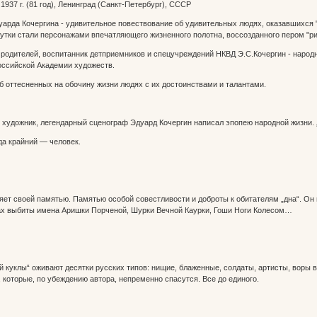
937 г. (81 год), Ленинград (Санкт-Петербург), СССР
арда Кочергина - удивительное повествование об удивительных людях, оказавшихся "н
тутки стали персонажами впечатляющего жизненного полотна, воссозданного пером "ри
родителей, воспитанник детприемников и спецучреждений НКВД Э.С.Кочергин - народ
оссийской Академии художеств.
об оттесненных на обочину жизни людях с их достоинствами и талантами.
художник, легендарный сценограф Эдуард Кочергин написал эпопею народной жизни. „Р
да крайний — человек.
яет своей памятью. Памятью особой совестливости и доброты к обитателям „дна“. Он
тах выбиты имена Аришки Порченой, Шурки Вечной Каурки, Гоши Ноги Колесом…
й куклы“ оживают десятки русских типов: нищие, блаженные, солдаты, артисты, воры 
 которые, по убеждению автора, непременно спасутся. Все до единого.