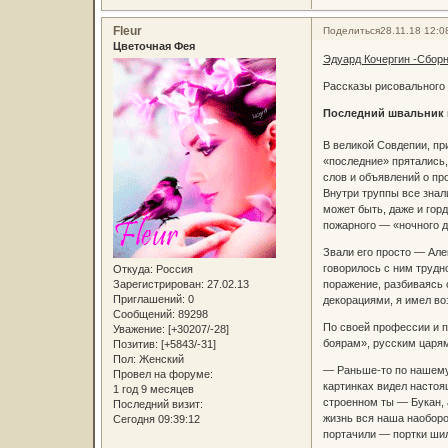
Fleur
Поделиться
28.11.18 12:0
Цветочная Фея
Эдуард Кочергин -Сборн
Рассказы рисовального
Последний швальник 
В великой Совдепии, пр
«последние» прятались,
слов и объявлений о пр
Внутри труппы все знал
может быть, даже и гор
пожарного — «ночного д
Звали его просто — Але
говорилось с ним трудно
Откуда:
Россия
Зарегистрирован
: 27.02.13
поражение, разбиваясь 
Приглашений:
0
декорациями, я имел воз
Сообщений:
89298
По своей профессии и 
Уважение:
[+30207/-28]
боярам», русским царям
Позитив:
[+5843/-31]
Пол:
Женский
— Раньше-то по нашему 
Провел на форуме:
картинках видел настоя
1 год 9 месяцев
строенном ты — Букан, а
Последний визит:
жизнь вся наша наоборот
Сегодня 09:39:12
портачили — портки шил