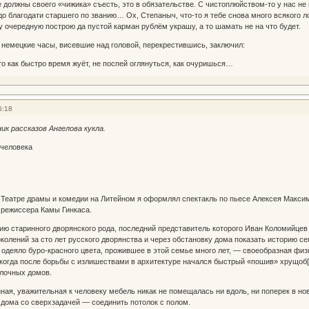
все должны своего «чижика» съесть, это в обязательстве. С чистоплюйством-то у нас 
до благодати старшего по званию… Ох, Степаныч, что-то я тебе снова много всякого л
у очередную построю да пустой карман рублём украшу, а то шамать не на что будет.
 немецкие часы, висевшие над головой, перекрестившись, заключил:
о как быстро время жуёт, не поспей оглянуться, как очуришься…
6:18
ик рассказов Ангелова кукла.
 человека
в Театре драмы и комедии на Литейном я оформлял спектакль по пьесе Алексея Макс
 режиссера Камы Гинкаса.
ию старинного дворянского рода, последний представитель которого Иван Коломийцев
колений за сто лет русского дворянства и через обстановку дома показать историю 
 одеяло буро-красного цвета, прожившее в этой семье много лет, — своеобразная физ
 когда после борьбы с излишествами в архитектуре начался быстрый «пошив» хрущоб[
блочных домов.
ная, уважительная к человеку мебель никак не помещалась ни вдоль, ни поперек в новы
 дома со сверхзадачей — соединить потолок с полом.