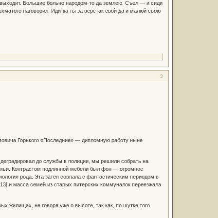
не выходит. Большие больно народом-то да землею. Съел — и сиди
охматого наговорил. Иди-ка ты за верстак свой да и малюй свою
3
имовича Горького «Последние» — дипломную работу ныне
 деградировал до службы в полиции, мы решили собрать на
семьи. Контрастом подлинной мебели был фон — огромное
иология рода. Эта затея совпала с фантастическим периодом в
13] и масса семей из старых питерских коммуналок переезжала
х жилищах, не говоря уже о высоте, так как, по шутке того