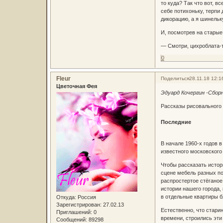
то куда? Так что вот, 
себе потихоньку, терпи 
дикорацию, а я шинельк
И, посмотрев на старые
— Смотри, цихроблата-т
0
Fleur
Поделиться
28.11.18 12:1
Цветочная Фея
Эдуард Кочергин -Сборн
Рассказы рисовального
Последние
В начале 1960-х годов 
известного московского
Чтобы рассказать истор
сцене мебель разных по
распростертое стёганое
истории нашего города,
в отдельные квартиры 
Откуда:
Россия
Зарегистрирован
: 27.02.13
Естественно, что старин
Приглашений:
0
времени, строились эти
Сообщений:
89298