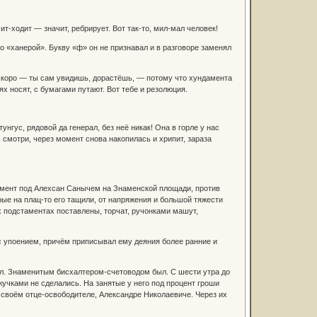
чит-ходит — значит, ребрирует. Вот так-то, мил-мал человек!
го «ханерой». Букву «ф» он не признавал и в разговоре заменял
 скоро — ты сам увидишь, дорастёшь, — потому что хундамента
х носят, с бумагами путают. Вот тебе и резолюция.
унгус, рядовой да генерал, без неё никак! Она в горле у нас
, смотри, через момент снова накопилась и хрипит, зараза
тамент под Алехсан Санычем на Знаменской площади, против
рые на плац-то его тащили, от напряжения и большой тяжести
их подстаментах поставлены, торчат, ручонками машут,
с упоением, причём приписывал ему деяния более ранние и
ал. Знаменитым бисхалтером-счетоводом был. С шести утра до
жучками не сделались. На занятые у него под процент гроши
 своём отце-освободителе, Александре Николаевиче. Через их