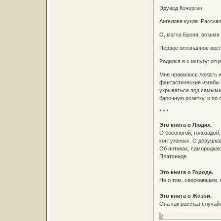
Эдуард Кочергин
Ангелова кукла. Расска
О, матка Броня, возьми
Первое осознанное восп
Родился я с испугу: от
Мне нравилось лежать н
фантастические изгибы 
укрываться под самыми 
барочную розетку, и по с
* * *
Это книга о Людях.
О босоногой, голозадой
контуженых. О девушках
Об антиках, самородка
Платониде.
Это книга о Городе.
Не о том, сверкающем, 
Это книга о Жизни.
Она как рассказ случайн
0