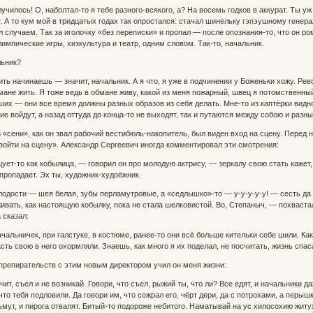
училось! О, наболтал-то я тебе разного-всякого, а? На восемь годков в аккурат. Ты у
. А то кум мой в тридцатых годах так опростался: стачал шинельку гэпэушному генерал
 случаем. Так за иголочку «без переписки» и пропал — после опознания-то, что он ро
алимпические игры, хизкультура и театр, одним словом. Так-то, начальник.
льник?
ть начинаешь — значит, начальник. А я что, я уже в подчинении у Боженьки хожу. Рев
бмане жить. Я тоже ведь в обмане живу, какой из меня пожарный, швец я потомственны
ших — они все время должны разных образов из себя делать. Мне-то из каптёрки видно
ние войдут, а назад оттуда до конца-то не выходят, так и путаются между собою и р
 «сени», как он звал рабочий вестибюль-накопитель, был виден вход на сцену. Перед 
ойти на сцену». Александр Сергеевич иногда комментировал эти смотрения:
ует-то как кобылица, — говорил он про молодую актрису, — зеркалу свою стать кажет,
пропадает. Эх ты, художник-худоёжник.
лодости — шея белая, зубы перламутровые, а «седлышко»-то — у-у-у-у-у! — сесть да
ивать, как настоящую кобылку, пока не стала шелковистой. Во, Степаныч, — похваст
 сказал:
чальничек, при галстуке, в костюме, ранее-то они всё больше кительки себе шили. К
сть свою в него охормляли. Знаешь, как много я их поделал, не посчитать, жизнь спа
репирательств с этим новым директором учил он меня жизни:
т, съел и не возникай. Говори, что съел, рыжий ты, что ли? Все едят, и начальники да
то тебя подловили. Да говори им, что сожрал его, чёрт дери, да с потрохами, а перыш
ьмут, и пирога отвалят. Битый-то подороже небитого. Наматывай на ус хилосохию жит