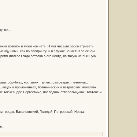
другое…
окий потолок в моей комнате. Я мог часами рассматривать
жду ними, как по лабиринту, и в случае ненастья за окном
реплывал по глади потолка в его центр, на такую же пышную
тии: обрубках, костылях, тачках, самоварах, печенных,
шкицах и промокашках, ботанических и петровских мочалках.
ке Александре Сергеевиче, последних отпевальщиках Платоне и
 городе: Васильевский, Голодай, Петровский, Невка.
ь.