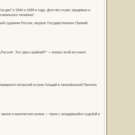
а дне" в 1940-е-1960-е годы. Дети без отцов, юродивые и
совального человека".
ный художник России, лауреат Государственных Премий,
оссия!.. Кто здесь крайний?“ — вопрос всей его книги.
 превратил питерский остров Голодай в своеобразный Пантеон,
в законе и малолетняя шпана — герои с незадавшейся судьбой и