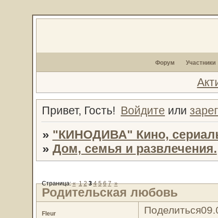
Форум
Участники
Акт
Привет, Гость!
Войдите
или
заре
»
"КИНОДИВА" Кино, сериал
»
Дом, семья и развлечения.
Страница:
«
1
2
3
4
5
6
7
»
Родительская любовь
Поделиться
09.
Fleur