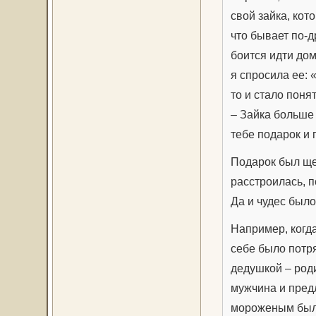
свой зайка, кот
что бывает по-д
боится идти дом
я спросила ее: 
то и стало поня
– Зайка больше 
тебе подарок и 
Подарок был ще
расстроилась, п
Да и чудес был
Например, когда
себе было потр
дедушкой – роди
мужчина и пред
мороженым была 