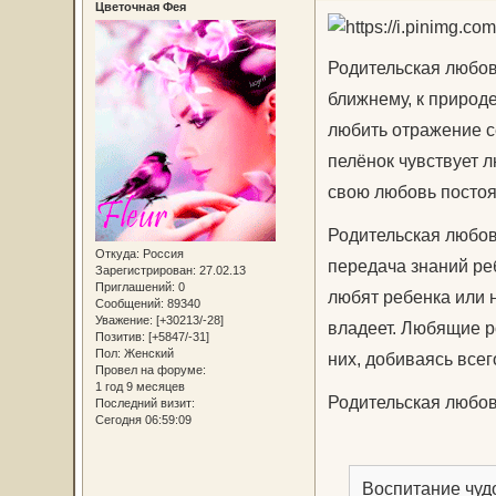
Цветочная Фея
Родительская любовь
ближнему, к природе
любить отражение с
пелёнок чувствует 
свою любовь постоян
Родительская любов
Откуда:
Россия
передача знаний ре
Зарегистрирован
: 27.02.13
Приглашений:
0
любят ребенка или 
Сообщений:
89340
Уважение:
[+30213/-28]
владеет. Любящие ро
Позитив:
[+5847/-31]
Пол:
Женский
них, добиваясь всег
Провел на форуме:
1 год 9 месяцев
Родительская любовь
Последний визит:
Сегодня 06:59:09
Воспитание чуд