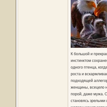
К большой и прекрас
инстинктом сохране
одного птенца, ког
роста и вскармлива
подходящей аллегор
женщины, всецело н
порой, даже мужа. О
становясь зрелыми 