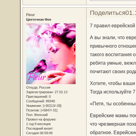
Поделиться
01.
Fleur
Цветочная Фея
7 правил еврейской
А вы знали, что евр
привычного отношен
такого воспитания 
ребята умные, вежл
почитают своих род
Хотите, чтобы ваши
Откуда:
Россия
Тогда используйте 
Зарегистрирован
: 27.02.13
Приглашений:
0
Сообщений:
89340
«Петя, ты особенны
Уважение:
[+30213/-28]
Позитив:
[+5847/-31]
Еврейские мамы пос
Пол:
Женский
Провел на форуме:
что чрезмерная пох
1 год 9 месяцев
Последний визит:
обратное. Еврейски
Сегодня 06:59:09