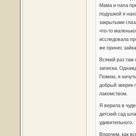
Мама и папа пре
подушкой я нахо
закрытыми глаз
что-то маленьк
исследовала пре
же принес зайка
Всякий раз там 
записка. Однаж
Помню, я ничуть
добрый зверек 
лакомством.
Я верила в чуд
детский сад шл
удивительного.
Впрочем, как вс