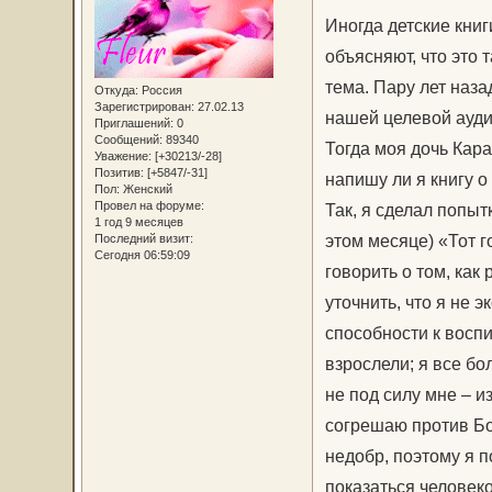
Иногда детские книг
объясняют, что это т
тема. Пару лет наза
Откуда:
Россия
Зарегистрирован
: 27.02.13
нашей целевой ауди
Приглашений:
0
Сообщений:
89340
Тогда моя дочь Кара
Уважение:
[+30213/-28]
Позитив:
[+5847/-31]
напишу ли я книгу о 
Пол:
Женский
Провел на форуме:
Так, я сделал попыт
1 год 9 месяцев
этом месяце) «Тот г
Последний визит:
Сегодня 06:59:09
говорить о том, как
уточнить, что я не 
способности к воспи
взрослели; я все б
не под силу мне – и
согрешаю против Бог
недобр, поэтому я п
показаться человеко