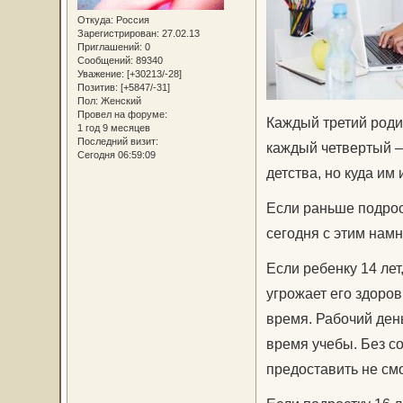
Откуда:
Россия
Зарегистрирован
: 27.02.13
Приглашений:
0
Сообщений:
89340
Уважение:
[+30213/-28]
Позитив:
[+5847/-31]
Пол:
Женский
Провел на форуме:
Каждый третий родит
1 год 9 месяцев
Последний визит:
каждый четвертый – с
Сегодня 06:59:09
детства, но куда им 
Если раньше подрос
сегодня с этим намн
Если ребенку 14 лет,
угрожает его здоров
время. Рабочий день
время учебы. Без со
предоставить не смо