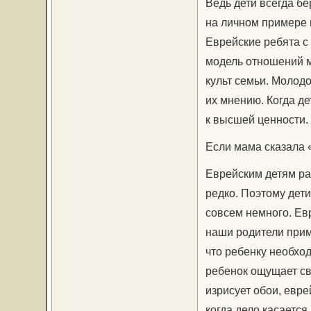
Ведь дети всегда бе
на личном примере п
Еврейские ребята с
модель отношений 
культ семьи. Молод
их мнению. Когда де
к высшей ценности.
Если мама сказала «
Еврейским детям ра
редко. Поэтому дет
совсем немного. Ев
наши родители прим
что ребенку необход
ребенок ощущает св
изрисует обои, евре
когда дело касаетс