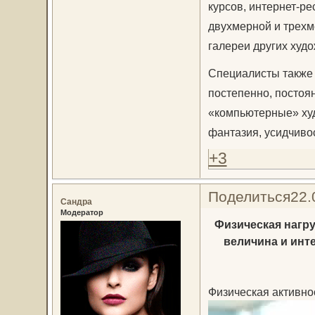
курсов, интернет-р
двухмерной и трехм
галереи других худ
Специалисты также 
постепенно, постоя
«компьютерные» худ
фантазия, усидчиво
+3
Поделиться
22.
Сандра
Модератор
Физическая нагру
величина и инт
Физическая активно