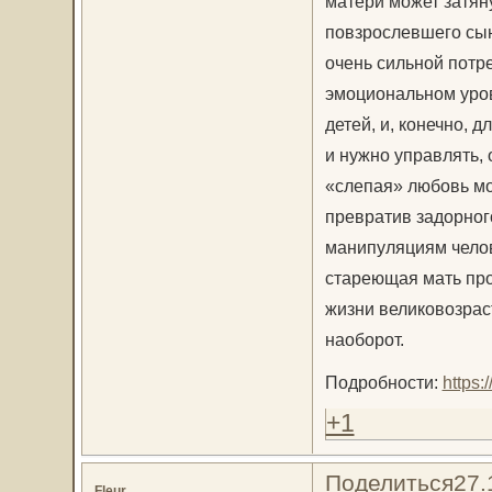
матери может затяну
повзрослевшего сын
очень сильной потр
эмоциональном уро
детей, и, конечно, 
и нужно управлять,
«слепая» любовь мо
превратив задорног
манипуляциям челов
стареющая мать про
жизни великовозраст
наоборот.
Подробности:
https:
+1
Поделиться
27.
Fleur