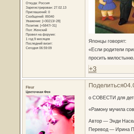
Откуда:
Россия
Зарегистрирован
: 27.02.13
Приглашений:
0
Сообщений:
89340
Уважение:
[+30213/-28]
Позитив:
[+5847/-31]
Пол:
Женский
Провел на форуме:
1 год 9 месяцев
Японцы говорят:
Последний визит:
Сегодня 06:59:09
«Если родители прин
просить милостыню
+3
Поделиться
04.
Fleur
Цветочная Фея
о СОВЕСТИ для дет
«Рамону мучила сов
Автор — Энди Населл
Перевод — Ирина Па