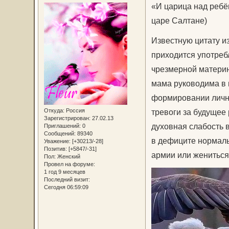
«И царица над ребён
царе Салтане)
Известную цитату и
приходится употреб
чрезмерной материн
мама руководима в 
формировании личн
Откуда:
Россия
тревоги за будущее
Зарегистрирован
: 27.02.13
духовная слабость 
Приглашений:
0
Сообщений:
89340
в дефиците нормаль
Уважение:
[+30213/-28]
Позитив:
[+5847/-31]
армии или жениться
Пол:
Женский
Провел на форуме:
1 год 9 месяцев
Последний визит:
Сегодня 06:59:09