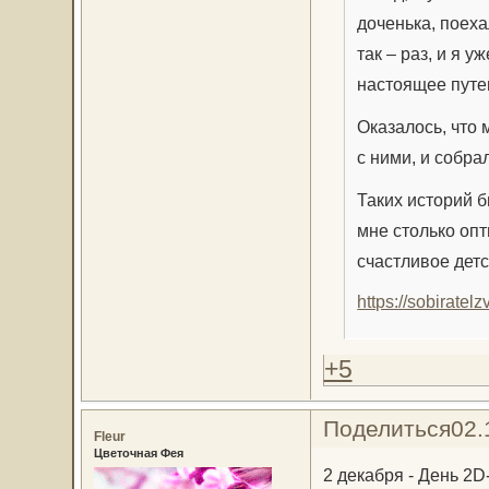
доченька, поеха
так – раз, и я 
настоящее путе
Оказалось, что 
с ними, и собра
Таких историй б
мне столько опт
счастливое детс
https://sobirate
+5
Поделиться
02.
Fleur
Цветочная Фея
2 декабря - День 2