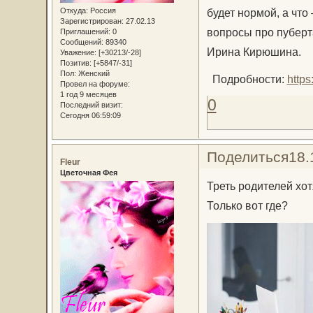
Откуда:
Россия
будет нормой, а что
Зарегистрирован
: 27.02.13
вопросы про пуберта
Приглашений:
0
Сообщений:
89340
Ирина Кирюшина.
Уважение:
[+30213/-28]
Позитив:
[+5847/-31]
Пол:
Женский
Подробности:
http
Провел на форуме:
1 год 9 месяцев
0
Последний визит:
Сегодня 06:59:09
Поделиться
18.
Fleur
Цветочная Фея
Треть родителей хотя
Только вот где?