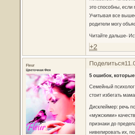
это способны, если 
Учитывая все вышес
родители могу объяс
Читайте дальше- Ис
+2
Поделиться
11.
Fleur
Цветочная Фея
5 ошибок, которы
Семейный психолог 
стоит избегать мам
Дисклеймер: речь п
«мужскими» качеств
признаки до предел
нивелировать их, п