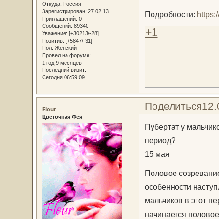
Откуда:
Россия
Зарегистрирован
: 27.02.13
Подробности:
https
Приглашений:
0
Сообщений:
89340
+1
Уважение:
[+30213/-28]
Позитив:
[+5847/-31]
Пол:
Женский
Провел на форуме:
1 год 9 месяцев
Последний визит:
Сегодня 06:59:09
Поделиться
12.
Fleur
Цветочная Фея
Пубертат у мальчико
период?
15 мая
Половое созревание
особенности наступл
мальчиков в этот пе
начинается половое