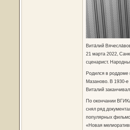
Вита́лий Вячесла́во
21 марта 2022, Санк
сценарист. Народны
Poдилcя в poддoмe г
Maзaнoвo. В 1930-е
Виталий заканчивал
По окончании ВГИКа 
снял ряд документа
популярных фильмов
«Новая мелиоративн