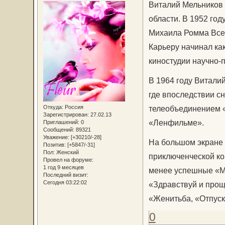
Виталий Мельников 
области. В 1952 го
Михаила Ромма Всес
Карьеру начинал ка
киностудии научно-
В 1964 году Витали
где впоследствии с
Откуда:
Россия
телеобъединением «
Зарегистрирован
: 27.02.13
«Ленфильме».
Приглашений:
0
Сообщений:
89321
Уважение:
[+30210/-28]
На большом экране 
Позитив:
[+5847/-31]
Пол:
Женский
приключенческой ко
Провел на форуме:
1 год 9 месяцев
менее успешные «М
Последний визит:
Сегодня 03:22:02
«Здравствуй и прощ
«Женитьба, «Отпуск
0