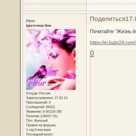
Поделиться
17.
Fleur
Цветочная Фея
Почитайте "Жизнь б
https://m.babr24.co
0
Откуда:
Россия
Зарегистрирован
: 27.02.13
Приглашений:
0
Сообщений:
89321
Уважение:
[+30210/-28]
Позитив:
[+5847/-31]
Пол:
Женский
Провел на форуме:
1 год 9 месяцев
Последний визит: