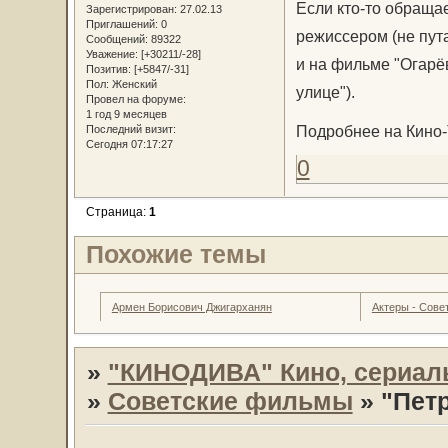
Если кто-то обращае
Зарегистрирован
: 27.02.13
Приглашений:
0
режиссером (не пут
Сообщений:
89322
Уважение:
[+30211/-28]
и на фильме "Огарё
Позитив:
[+5847/-31]
Пол:
Женский
улице").
Провел на форуме:
1 год 9 месяцев
Подробнее на Кино
Последний визит:
Сегодня 07:17:27
0
Страница:
1
Похожие темы
Армен Борисович Джигарханян
Актеры - Совет
»
"КИНОДИВА" Кино, сериал
»
Советские фильмы
»
"Петр