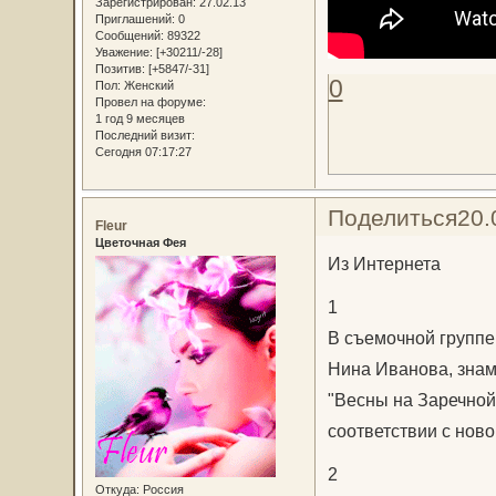
Зарегистрирован
: 27.02.13
Приглашений:
0
Сообщений:
89322
Уважение:
[+30211/-28]
Позитив:
[+5847/-31]
0
Пол:
Женский
Провел на форуме:
1 год 9 месяцев
Последний визит:
Сегодня 07:17:27
Поделиться
20.
Fleur
Цветочная Фея
Из Интернета
1
В съемочной группе
Нина Иванова, знам
"Весны на Заречной 
соответствии с нов
2
Откуда:
Россия