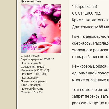
Цветочная Фея
"Петровка, 38"
СССР, 1980 год.
Криминал, детектив.
Длительность: 88 ми
Группа дерзких налё
сберкассы. Расслед
уголовного розыска
Откуда:
Россия
главарь банды по к
Зарегистрирован
: 27.02.13
Приглашений:
0
Режиссёра Бориса Г
Сообщений:
89322
Уважение:
[+30211/-28]
одноимённой повест
Позитив:
[+5847/-31]
Пол:
Женский
многие описанные в
Провел на форуме:
1 год 9 месяцев
Тем не менее автор
Последний визит:
Сегодня 07:17:27
запрет перекрывать 
риск сняли прямо в