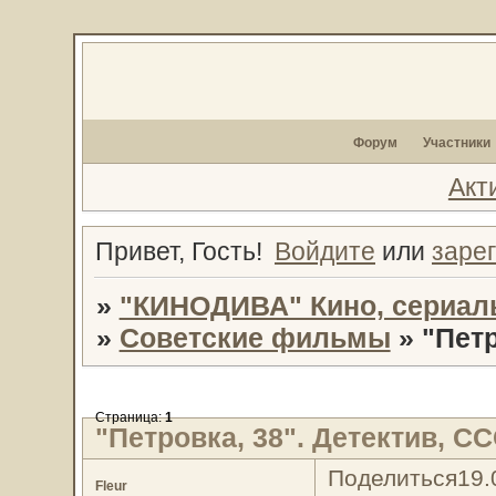
Форум
Участники
Акт
Привет, Гость!
Войдите
или
заре
»
"КИНОДИВА" Кино, сериал
»
Советские фильмы
»
"Петр
Страница:
1
"Петровка, 38". Детектив, ССС
Поделиться
19.
Fleur