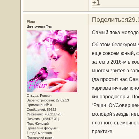
+1
Поделиться
29.
Fleur
Цветочная Фея
Самый пока молодой
Об этом белокуром м
еще совсем юный, с
затем в 2016-м в к
многом зрителю зап
(да простит нас Сем
харизматичным юнош
Откуда:
Россия
кинопродюсеры. Пос
Зарегистрирован
: 27.02.13
“Рашн Юг/Совершенно
Приглашений:
0
Сообщений:
89322
молодой звезды нет.
Уважение:
[+30211/-28]
Позитив:
[+5847/-31]
плотного съемочного
Пол:
Женский
Провел на форуме:
практике.
1 год 9 месяцев
Последний визит: