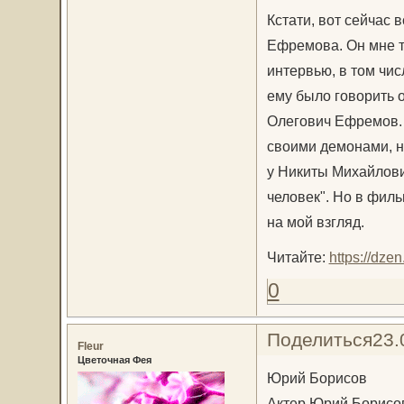
Кстати, вот сейчас
Ефремова. Он мне т
интервью, в том чис
ему было говорить о
Олегович Ефремов. 
своими демонами, но
у Никиты Михайлови
человек". Но в фил
на мой взгляд.
Читайте:
https://dz
0
Поделиться
23.
Fleur
Цветочная Фея
Юрий Борисов
Актер Юрий Борисов