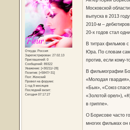
Московской области
выпуска в 2013 году
2010-м – дебютиров
20-х годов стал одн
В титрах фильмов с
Откуда:
Россия
Юра. По словам само
Зарегистрирован
: 27.02.13
против, если кому-
Приглашений:
0
Сообщений:
89322
Уважение:
[+30211/-28]
В фильмографии Бор
Позитив:
[+5847/-31]
Пол:
Женский
«Молодая гвардия»,
Провел на форуме:
1 год 9 месяцев
«Бык», «Союз спасе
Последний визит:
Сегодня 07:17:27
«Золотой орел»), «
в гриппе».
О Борисове часто го
многих фильмах он 