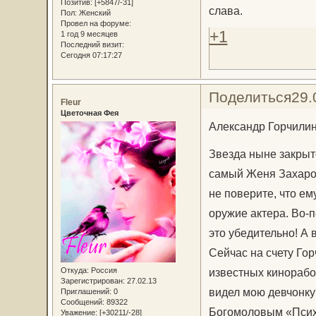
Позитив:
[+5847/-31]
слава.
Пол:
Женский
Провел на форуме:
+1
1 год 9 месяцев
Последний визит:
Сегодня 07:17:27
Поделиться
29.
Fleur
Цветочная Фея
Александр Горчилин,
Звезда ныне закрыт
самый Женя Захаров
не поверите, что ем
оружие актера. Во-п
это убедительно! А 
Сейчас на счету Го
Откуда:
Россия
известных кинорабо
Зарегистрирован
: 27.02.13
видел мою девчонку
Приглашений:
0
Сообщений:
89322
Богомоловым «Псих»
Уважение:
[+30211/-28]