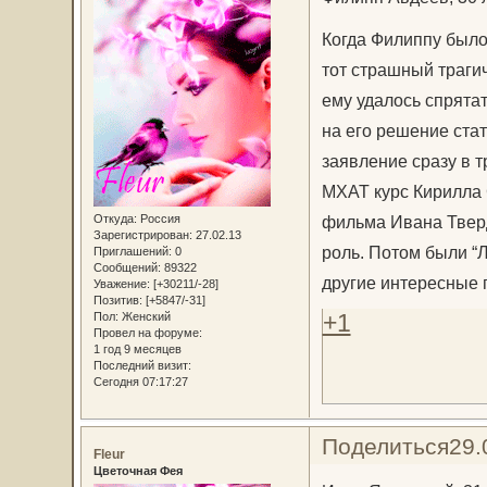
Когда Филиппу было 
тот страшный трагич
ему удалось спрятат
на его решение ста
заявление сразу в 
МХАТ курс Кирилла 
Откуда:
Россия
фильма Ивана Тверд
Зарегистрирован
: 27.02.13
роль. Потом были “Л
Приглашений:
0
Сообщений:
89322
другие интересные 
Уважение:
[+30211/-28]
Позитив:
[+5847/-31]
+1
Пол:
Женский
Провел на форуме:
1 год 9 месяцев
Последний визит:
Сегодня 07:17:27
Поделиться
29.
Fleur
Цветочная Фея