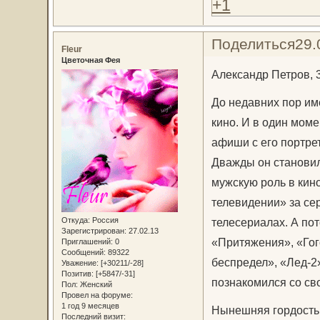
+1
Поделиться
29.
Fleur
Цветочная Фея
Александр Петров, 
До недавних пор им
кино. И в один моме
афиши с его портрет
Дважды он становил
мужскую роль в кин
телевидении» за се
Откуда:
Россия
телесериалах. А по
Зарегистрирован
: 27.02.13
«Притяжения», «Гог
Приглашений:
0
Сообщений:
89322
беспредел», «Лед-2»
Уважение:
[+30211/-28]
Позитив:
[+5847/-31]
познакомился со с
Пол:
Женский
Провел на форуме:
1 год 9 месяцев
Нынешняя гордость 
Последний визит: