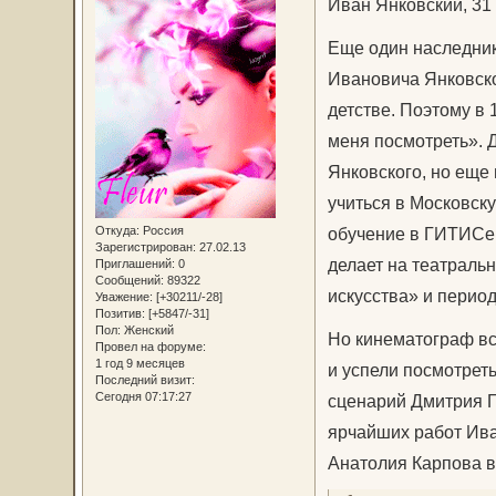
Иван Янковский, 31 
Еще один наследник
Ивановича Янковско
детстве. Поэтому в 
меня посмотреть». 
Янковского, но ещ
учиться в Московск
Откуда:
Россия
обучение в ГИТИСе.
Зарегистрирован
: 27.02.13
делает на театральн
Приглашений:
0
Сообщений:
89322
искусства» и период
Уважение:
[+30211/-28]
Позитив:
[+5847/-31]
Пол:
Женский
Но кинематограф вс
Провел на форуме:
1 год 9 месяцев
и успели посмотрет
Последний визит:
Сегодня 07:17:27
сценарий Дмитрия Гл
ярчайших работ Ива
Анатолия Карпова 