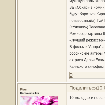
мужскую роль второ
За «Оскар» в номи
будут бороться Кир
неизвестный»), Гай
(«Ученик»).Телекана
Режиссер картины Ш
«Лучший режиссер»
В фильме "Анора" а
российские актеры 
актриса Дарья Екам
Каннского кинофес
0
Поделиться
10.
Fleur
Цветочная Фея
10 молодых и персп