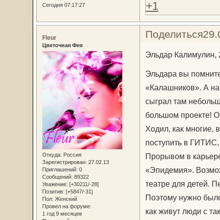
+1
Сегодня 07:17:27
Поделиться
29.
Fleur
Цветочная Фея
Эльдар Калимулин, 
Эльдара вы помните
«Калашников». А на
сыграл там небольшу
большом проекте! О
Ходил, как многие, 
поступить в ГИТИС,
Откуда:
Россия
Прорывом в карьере
Зарегистрирован
: 27.02.13
«Эпидемия». Возмож
Приглашений:
0
Сообщений:
89322
театре для детей. 
Уважение:
[+30211/-28]
Позитив:
[+5847/-31]
Поэтому нужно было 
Пол:
Женский
Провел на форуме:
как живут люди с та
1 год 9 месяцев