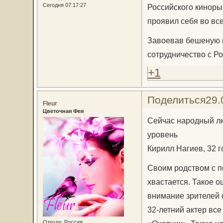
Сегодня 07:17:27
Российского кинорын
проявил себя во вс
Завоевав бешеную п
сотрудничество с Р
+1
Поделиться
29.
Fleur
Цветочная Фея
Сейчас народный л
уровень
Кирилл Нагиев, 32 г
Своим родством с 
хвастается. Такое о
внимание зрителей о
32-летний актер вс
Откуда:
Россия