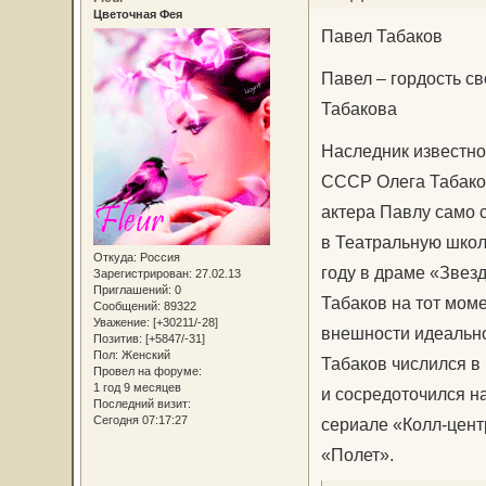
Цветочная Фея
Павел Табаков
Павел – гордость с
Табакова
Наследник известно
СССР Олега Табаков
актера Павлу само с
в Театральную школ
Откуда:
Россия
году в драме «Звезд
Зарегистрирован
: 27.02.13
Приглашений:
0
Табаков на тот моме
Сообщений:
89322
Уважение:
[+30211/-28]
внешности идеально
Позитив:
[+5847/-31]
Пол:
Женский
Табаков числился в
Провел на форуме:
1 год 9 месяцев
и сосредоточился на
Последний визит:
Сегодня 07:17:27
сериале «Колл-цент
«Полет».