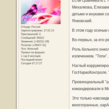
Если сравнивать с 
Михалкова, Елизаве
детьми и внуками с
Янковский.
Откуда:
Россия
В этом году осенью 
Зарегистрирован
: 27.02.13
Приглашений:
0
Сообщений:
89322
Во-первых, за его 
Уважение:
[+30211/-28]
Позитив:
[+5847/-31]
Роль больного онкол
Пол:
Женский
Провел на форуме:
излечением. "Топи".
1 год 9 месяцев
Последний визит:
Сегодня 07:17:27
Наглый коррумпиров
ГосНаркоКонтроля. "
Провинциальный "шо
командировали в Мо
Это только навскидк
многогранные, харА