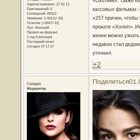
«Охотник». Также н
Зарегистрирован
: 27.02.13
кассовых фильмах –
Приглашений:
0
Сообщений:
89322
«257 причин, чтобы
Уважение:
[+30211/-28]
Позитив:
[+5847/-31]
прокате «Холоп». Ин
Пол:
Женский
Провел на форуме:
жизни можно узнать 
1 год 9 месяцев
Последний визит:
недавно стал дедом.
Сегодня 07:17:27
уточнил.
+2
Поделиться
01.
Сандра
Модератор