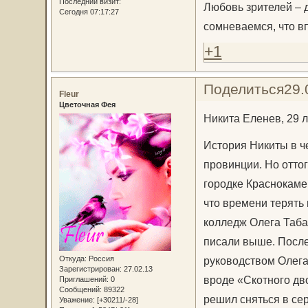
Последний визит:
Любовь зрителей – д
Сегодня 07:17:27
сомневаемся, что в
+1
Поделиться
29.
Fleur
Цветочная Фея
Никита Еленев, 29 л
История Никиты в че
провинции. Но отто
городке Краснокаме
что времени терять 
колледж Олега Табак
писали выше. После
Откуда:
Россия
руководством Олега
Зарегистрирован
: 27.02.13
вроде «Скотного дво
Приглашений:
0
Сообщений:
89322
решил сняться в се
Уважение:
[+30211/-28]