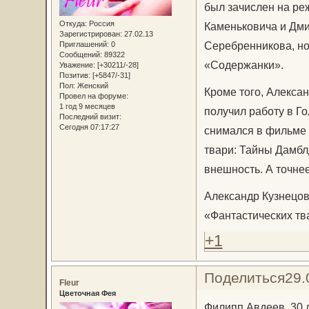
был зачислен на ре
Откуда:
Россия
Каменьковича и Дми
Зарегистрирован
: 27.02.13
Серебренникова, но
Приглашений:
0
Сообщений:
89322
«Содержанки».
Уважение:
[+30211/-28]
Позитив:
[+5847/-31]
Пол:
Женский
Кроме того, Алексан
Провел на форуме:
1 год 9 месяцев
получил работу в Го
Последний визит:
Сегодня 07:17:27
снимался в фильме 
твари: Тайны Дамбл
внешность. А точнее
Александр Кузнецов
«Фантастических т
+1
Поделиться
29.
Fleur
Цветочная Фея
Филипп Авдеев, 30 