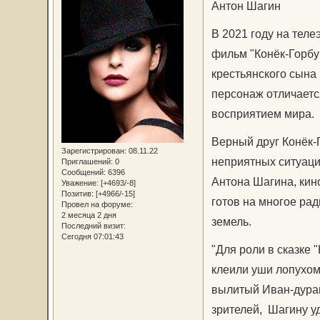
Антон Шагин
В 2021 году на тел
фильм "Конёк-Горбун
крестьянского сына
персонаж отличаетс
восприятием мира.
Верный друг Конёк-
Зарегистрирован
: 08.11.22
неприятных ситуаци
Приглашений:
0
Сообщений:
6396
Антона Шагина, кино
Уважение:
[+4693/-8]
Позитив:
[+4966/-15]
готов на многое рад
Провел на форуме:
2 месяца 2 дня
земель.
Последний визит:
Сегодня 07:01:43
"Для роли в сказке 
клеили уши лопухом.
вылитый Иван-дурак
зрителей, Шагину у