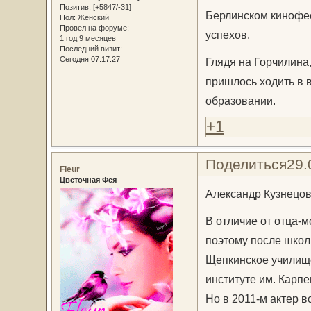
Позитив:
[+5847/-31]
Берлинском кинофес
Пол:
Женский
Провел на форуме:
успехов.
1 год 9 месяцев
Последний визит:
Сегодня 07:17:27
Глядя на Горчилина,
пришлось ходить в 
образовании.
+1
Поделиться
29.
Fleur
Цветочная Фея
Александр Кузнецов,
В отличие от отца-
поэтому после школ
Щепкинское училище
институте им. Карпе
Но в 2011-м актер в