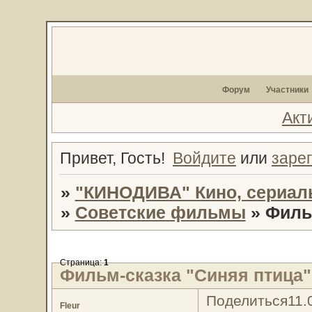
Форум
Участники
Акт
Привет, Гость!
Войдите
или
заре
»
"КИНОДИВА" Кино, сериал
»
Советские фильмы
»
Фильм
Страница:
1
Фильм-сказка "Синяя птица" 
Поделиться
11.
Fleur