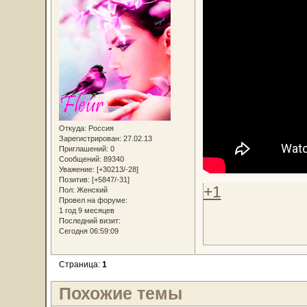
Откуда:
Россия
Зарегистрирован
: 27.02.13
Приглашений:
0
Сообщений:
89340
Уважение:
[+30213/-28]
Позитив:
[+5847/-31]
+1
Пол:
Женский
Провел на форуме:
1 год 9 месяцев
Последний визит:
Сегодня 06:59:09
Страница:
1
Похожие темы