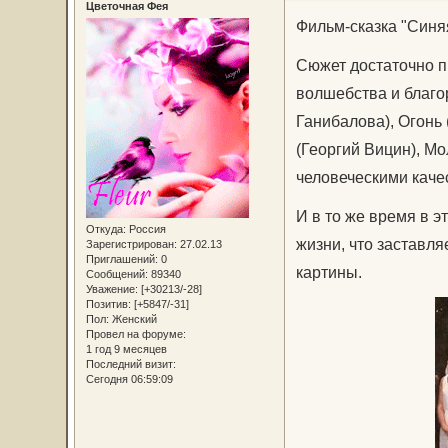
Цветочная Фея
Фильм-сказка "Синяя
Сюжет достаточно п
волшебства и благо
Ганибалова), Огонь
(Георгий Вицин), Мо
человеческими каче
И в то же время в 
Откуда:
Россия
жизни, что заставля
Зарегистрирован
: 27.02.13
Приглашений:
0
картины.
Сообщений:
89340
Уважение:
[+30213/-28]
Позитив:
[+5847/-31]
Пол:
Женский
Провел на форуме:
1 год 9 месяцев
Последний визит:
Сегодня 06:59:09