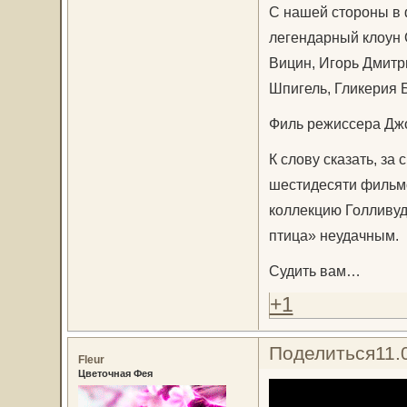
С нашей стороны в 
легендарный клоун 
Вицин, Игорь Дмитр
Шпигель, Гликерия 
Филь режиссера Дж
К слову сказать, з
шестидесяти фильмо
коллекцию Голливуд
птица» неудачным.
Судить вам…
+1
Поделиться
11.
Fleur
Цветочная Фея