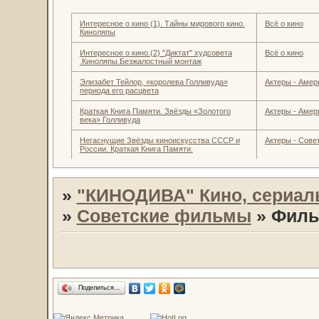
Интересное о кино (1). Тайны мирового кино.
Всё о кино
Киноляпы
Интересное о кино.(2) "Диктат" худсовета
Всё о кино
.Киноляпы.Безжалостный монтаж
Элизабет Тейлор, «королева Голливуда»
Актеры - Амер
периода его расцвета
Краткая Книга Памяти. Звёзды «Золотого
Актеры - Амер
века» Голливуда
Негаснущие Звёзды киноискусства СССР и
Актеры - Совет
России. Краткая Книга Памяти.
»
"КИНОДИВА" Кино, сериал
»
Советские фильмы
»
Фильм
Поделиться…