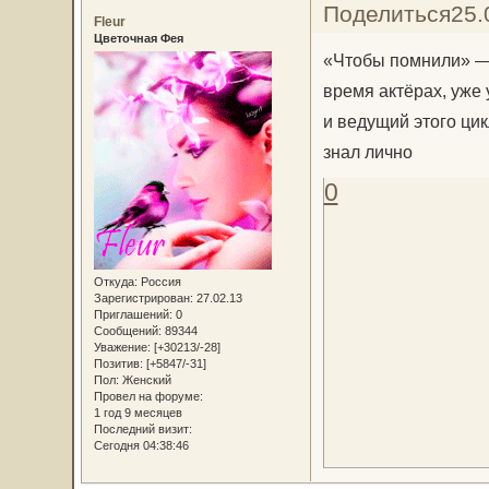
Поделиться
25.
Fleur
Цветочная Фея
«Чтобы помнили» — 
время актёрах, уже
и ведущий этого ци
знал лично
0
Откуда:
Россия
Зарегистрирован
: 27.02.13
Приглашений:
0
Сообщений:
89344
Уважение:
[+30213/-28]
Позитив:
[+5847/-31]
Пол:
Женский
Провел на форуме:
1 год 9 месяцев
Последний визит:
Сегодня 04:38:46