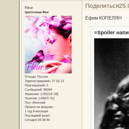
Поделиться
25.
Fleur
Цветочная Фея
Ефим КОПЕЛЯН
=Spoiler напи
Откуда:
Россия
Зарегистрирован
: 27.02.13
Приглашений:
0
Сообщений:
89344
Уважение:
[+30213/-28]
Позитив:
[+5847/-31]
Пол:
Женский
Провел на форуме:
1 год 9 месяцев
Последний визит:
Сегодня 04:38:46