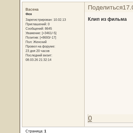
Поделиться
17.
Васена
Фея
Клип из фильма
Зарегистрирован
: 10.02.13
Приглашений:
0
Сообщений:
8645
Уважение:
[+3461/-5]
Позитив:
[+8693/-17]
Пол:
Женский
Провел на форуме:
23 дня 20 часов
Последний визит:
08.03.26 21:32:14
0
Страница:
1