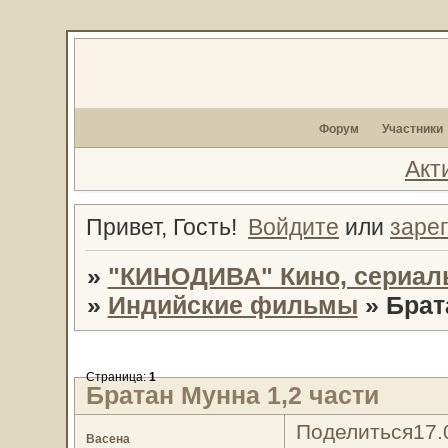
Форум
Участники
Акт
Привет, Гость!
Войдите
или
заре
»
"КИНОДИВА" Кино, сериал
»
Индийские фильмы
»
Брат
Страница:
1
Братан Мунна 1,2 части
Поделиться
17.
Васена