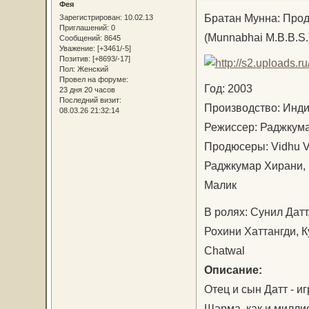
Фея
Братан Мунна: Прод
Зарегистрирован
: 10.02.13
Приглашений:
0
(Munnabhai M.B.B.S.
Сообщений:
8645
Уважение:
[+3461/-5]
Позитив:
[+8693/-17]
Пол:
Женский
Провел на форуме:
Год: 2003
23 дня 20 часов
Последний визит:
Производство: Ин
08.03.26 21:32:14
Режиссер: Раджку
Продюсеры: Vidhu V
Раджкумар Хирани, 
Малик
В ролях: Сунил Датт
Рохини Хаттангди, К
Chatwal
Описание:
Отец и сын Датт - и
Шарма, как и милли