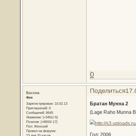
0
Поделиться
17.
Васена
Фея
Братан Мунна 2
Зарегистрирован
: 10.02.13
Приглашений:
0
(Lage Raho Munna B
Сообщений:
8645
Уважение:
[+3461/-5]
Позитив:
[+8693/-17]
Пол:
Женский
Провел на форуме:
Год: 2006
23 дня 20 часов