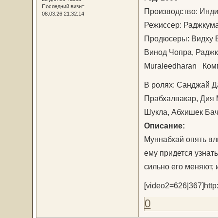
Последний визит:
Производство: Ин
08.03.26 21:32:14
Режиссер: Раджку
Продюсеры: Видху В
Винод Чопра, Радж
Muraleedharan Ком
В ролях: Санджай Д
Прабхалвакар, Дия 
Шукла, Абхишек Б
Описание:
Муннабхай опять влю
ему придется узнат
сильно его меняют, 
[video2=626|367]http:
0