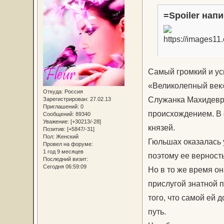
=Spoiler напи
Самый громкий и ус
«Великолепный век
Откуда:
Россия
Служанка Махидевра
Зарегистрирован
: 27.02.13
Приглашений:
0
происхождением. В 
Сообщений:
89340
Уважение:
[+30213/-28]
князей.
Позитив:
[+5847/-31]
Пол:
Женский
Гюльшах оказалась 
Провел на форуме:
1 год 9 месяцев
поэтому ее верность
Последний визит:
Сегодня 06:59:09
Но в то же время он
прислугой знатной 
того, что самой ей д
путь.