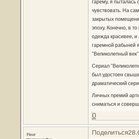
гарему, я пыталась 
чувствовать. На са
закрытых помещениях
эпоху. Конечно, в т
одежда красивее, и 
гаремной рабыней я
"Великолепный век"
Сериал "Великолепн
был удостоен свыше
драматический сери
Личных премий арти
сниматься и совер
0
Поделиться
28.
Fleur