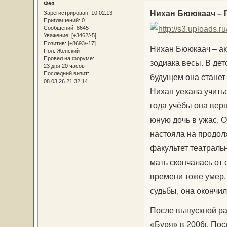
Фея
Нихан Бююкаач – 
Зарегистрирован
: 10.02.13
Приглашений:
0
Сообщений:
8645
Уважение:
[+3462/-5]
Позитив:
[+8693/-17]
Нихан Бююкаач – акт
Пол:
Женский
Провел на форуме:
зодиака весы. В дет
23 дня 20 часов
Последний визит:
будущем она станет 
08.03.26 21:32:14
Нихан уехала учитьс
года учёбы она вер
юную дочь в ужас. 
настояла на продол
факультет театральн
мать скончалась от 
времени тоже умер.
судьбы, она окончи
После выпускной ра
«Буря» в 2006г. По