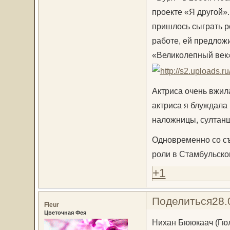
проекте «Я другой»
пришлось сыграть ро
работе, ей предлож
«Великолепный век
Актриса очень вжил
актриса я блуждала 
наложницы, султанш
Одновременно со с
роли в Стамбульско
+1
Поделиться
28.
Fleur
Цветочная Фея
Нихан Бююкаач (Гю