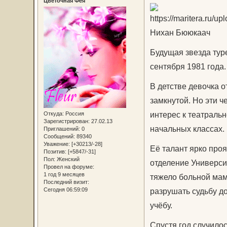
Цветочная Фея
Нихан Бююкаач
Будущая звезда тур
сентября 1981 года.
В детстве девочка о
замкнутой. Но эти 
интерес к театральн
Откуда:
Россия
Зарегистрирован
: 27.02.13
начальных классах.
Приглашений:
0
Сообщений:
89340
Уважение:
[+30213/-28]
Её талант ярко проя
Позитив:
[+5847/-31]
Пол:
Женский
отделение Универси
Провел на форуме:
1 год 9 месяцев
тяжело больной мамо
Последний визит:
Сегодня 06:59:09
разрушать судьбу д
учёбу.
Спустя год случилос