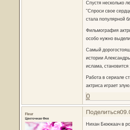
Спустя несколько л
"Спроси свое сердц
стала популярной б
Фильмография актри
особо нужно выделит
Самый дорогостоящи
истории Александры,
ислама, становится
Работа в сериале с
актриса играет злую
0
Поделиться
09.
Fleur
Цветочная Фея
Нихан Бююкаач в р