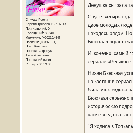
Девушка сыграла та
Спустя четыре года
Откуда:
Россия
двое молодых людей
Зарегистрирован
: 27.02.13
Приглашений:
0
находясь рядом. Но 
Сообщений:
89340
Уважение:
[+30213/-28]
Бююкаач играет гла
Позитив:
[+5847/-31]
Пол:
Женский
Провел на форуме:
И, конечно, самый г
1 год 9 месяцев
Последний визит:
сериале «Великолеп
Сегодня 06:59:09
Нихан Бююкаач успе
на кастинг в сериа
была утверждена на
Бююкаач серьезно п
исторические подро
ключевым, она запо
"Я ходила в Топкапы