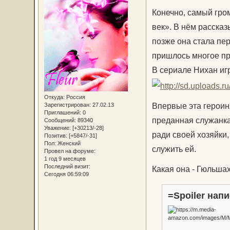
Конечно, самый гро
век». В нём рассказ
позже она стала пе
пришлось многое пр
В сериале Нихан иг
Откуда:
Россия
Впервые эта героиня
Зарегистрирован
: 27.02.13
Приглашений:
0
преданная служанка
Сообщений:
89340
Уважение:
[+30213/-28]
ради своей хозяйки,
Позитив:
[+5847/-31]
Пол:
Женский
служить ей.
Провел на форуме:
1 год 9 месяцев
Последний визит:
Какая она - Гюльша
Сегодня 06:59:09
=Spoiler напи