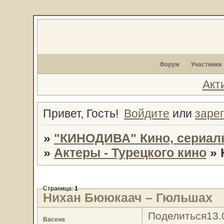
Форум
Участники
Акт
Привет, Гость!
Войдите
или
заре
»
"КИНОДИВА" Кино, сериал
»
Актеры - Турецкого кино
»
Страница:
1
Нихан Бююкаач – Гюльшах
Поделиться
13.
Васена