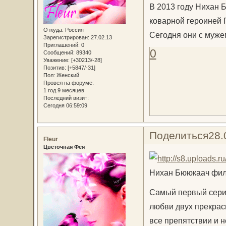
В 2013 году Нихан Б
коварной героиней 
Откуда:
Россия
Сегодня они с муже
Зарегистрирован
: 27.02.13
Приглашений:
0
0
Сообщений:
89340
Уважение:
[+30213/-28]
Позитив:
[+5847/-31]
Пол:
Женский
Провел на форуме:
1 год 9 месяцев
Последний визит:
Сегодня 06:59:09
Поделиться
28.
Fleur
Цветочная Фея
Нихан Бююкаач фил
Самый первый сериа
любви двух прекрас
все препятствии и 