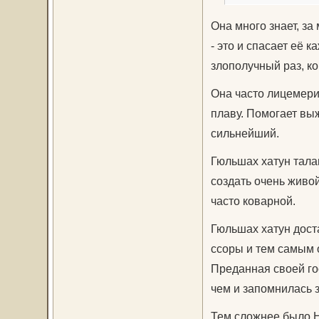
Она много знает, з
- это и спасает её к
злополучный раз, к
Она часто лицемерит
плаву. Помогает вы
сильнейший.
Гюльшах хатун тала
создать очень живой
часто коварной.
Гюльшах хатун доста
ссоры и тем самым 
Преданная своей го
чем и запомнилась 
Тем сложнее было Н