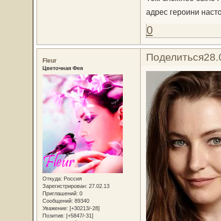
адрес героини наст
0
Поделиться
28.
Fleur
Цветочная Фея
Откуда:
Россия
Зарегистрирован
: 27.02.13
Приглашений:
0
Сообщений:
89340
Уважение:
[+30213/-28]
Позитив:
[+5847/-31]