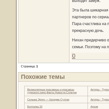
выходит замуж.
Эта была шикарная 
партнеров по сериа
Пара счастлива на 
прекрасную дочь.
Нихан придирчиво от
семьи. Поэтому на п
0
Страница:
1
Похожие темы
Великолепные красавицы и красавцы
Актеры - Турец
турецкого кино.Факты.Новости.Сплетни
Сельма Эргеч — Хатидже Султан
Актеры - Турец
Болталка 33
Архив