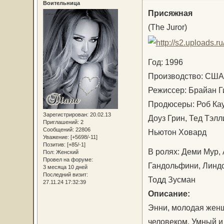
Воительница
Присяжная
(The Juror)
Год: 1996
Производство: С
Режиссер: Брайан 
Продюсеры: Роб Ка
Зарегистрирован
: 20.02.13
Доуз Грин, Тед Тэ
Приглашений:
2
Сообщений:
22806
Ньютон Ховард
Уважение:
[+5698/-11]
Позитив:
[+85/-1]
В ролях: Деми Мур,
Пол:
Женский
Провел на форуме:
Гандольфини, Линдси
3 месяца 10 дней
Последний визит:
Тодд Зусман
27.11.24 17:32:39
Описание:
Энни, молодая жен
человеком. Умный и 