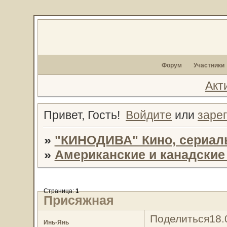
Форум
Участники
Акт
Привет, Гость!
Войдите
или
заре
»
"КИНОДИВА" Кино, сериал
»
Американские и канадски
Страница:
1
Присяжная
Поделиться
18.
Инь-Янь