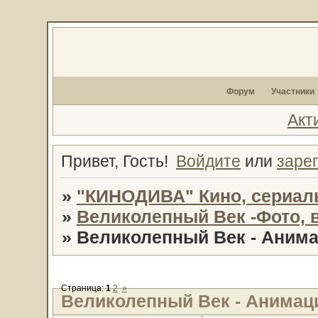
Форум
Участники
Акт
Привет, Гость!
Войдите
или
заре
»
"КИНОДИВА" Кино, сериал
»
Великолепный Век -Фото, 
»
Великолепный Век - Аним
Страница:
1
2
»
Великолепный Век - Анимац