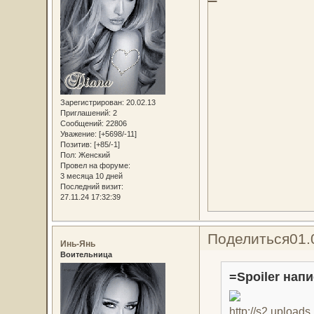
Зарегистрирован
: 20.02.13
Приглашений:
2
Сообщений:
22806
Уважение:
[+5698/-11]
Позитив:
[+85/-1]
Пол:
Женский
Провел на форуме:
3 месяца 10 дней
Последний визит:
27.11.24 17:32:39
Поделиться
01.
Инь-Янь
Воительница
=Spoiler напи