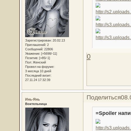
Зарегистрирован
: 20.02.13
Приглашений:
2
Сообщений:
22806
Уважение:
[+5698/-11]
0
Позитив:
[+85/-1]
Пол:
Женский
Провел на форуме:
3 месяца 10 дней
Последний визит:
27.11.24 17:32:39
Поделиться
08.
Инь-Янь
Воительница
=Spoiler напи