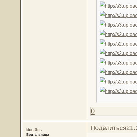
0
Поделиться
21.
Инь-Янь
Воительница