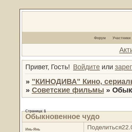
Форум
Участники
Акт
Привет, Гость!
Войдите
или
заре
»
"КИНОДИВА" Кино, сериал
»
Советские фильмы
»
Обык
Страница:
1
Обыкновенное чудо
Поделиться
22.
Инь-Янь