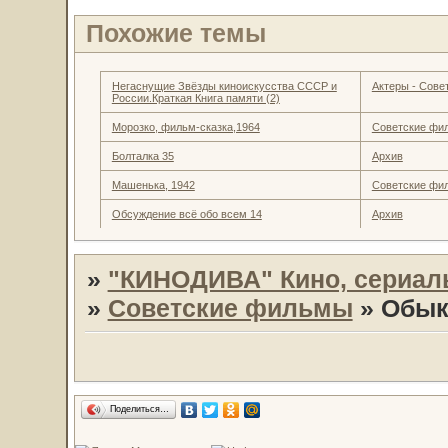
Похожие темы
Негаснущие Звёзды киноискусства СССР и
Актеры - Совет
России.Краткая Книга памяти (2)
Морозко, фильм-сказка,1964
Советские фи
Болталка 35
Архив
Машенька, 1942
Советские фи
Обсуждение всё обо всем 14
Архив
»
"КИНОДИВА" Кино, сериал
»
Советские фильмы
»
Обык
Поделиться…