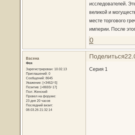
исследователей. Эт
великой и могущест
месте торгового гр
империи. После это
0
Поделиться
22.
Васена
Фея
Серия 1
Зарегистрирован
: 10.02.13
Приглашений:
0
Сообщений:
8645
Уважение:
[+3462/-5]
Позитив:
[+8693/-17]
Пол:
Женский
Провел на форуме:
23 дня 20 часов
Последний визит:
08.03.26 21:32:14