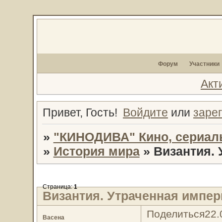
Форум
Участники
Акт
Привет, Гость!
Войдите
или
заре
»
"КИНОДИВА" Кино, сериал
»
История мира
»
Византия.
Страница:
1
Византия. Утраченная импер
Поделиться
22.
Васена