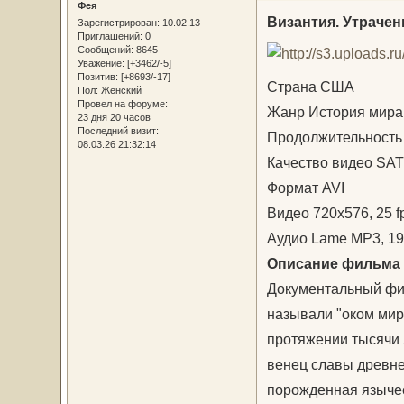
Фея
Византия. Утрачен
Зарегистрирован
: 10.02.13
Приглашений:
0
Сообщений:
8645
Уважение:
[+3462/-5]
Позитив:
[+8693/-17]
Страна США
Пол:
Женский
Провел на форуме:
Жанр История мира
23 дня 20 часов
Последний визит:
Продолжительность 
08.03.26 21:32:14
Качество видео SAT
Формат AVI
Видео 720x576, 25 f
Аудио Lame MP3, 192
Описание фильма
Документальный фил
называли "оком мир
протяжении тысячи 
венец славы древне
порожденная язычес